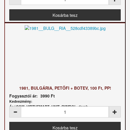
1981, BULGÁRIA, PETŐFI + BOTEV, 100 Ft, PP!
Fogyasztói ár:
3990 Ft
Kedvezmény:
Ár / COM_VIRTUEMART_UNIT_SYMBOL_darab: