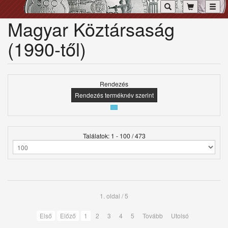
Toggl
Magyar Köztársaság
(1990-től)
Rendezés
Rendezés terméknév szerint
Találatok: 1 - 100 / 473
1. oldal / 5
Első
Előző
1
2
3
4
5
Tovább
Utolsó