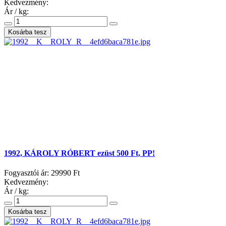
Kedvezmény:
Ár / kg:
1992, KÁROLY RÓBERT ezüst 500 Ft, PP!
Fogyasztói ár:
29990 Ft
Kedvezmény:
Ár / kg: