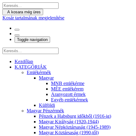
A kosara még üres
Kosár tartalmának megjelenítése
Toggle navigation
Kezdőlap
KATEGÓRIÁK
Emlékérmék
Magyar
MNB emlékérme
MÉE emlékérem
Aranyozott érmek
Egyéb emlékérmek
Külföldi
Magyar Pénzérmék
Pénzek a Habsburg időkből (1916-ig)
Magyar Királyság (1920-1944)
Magyar Népköztársaság (1945-1989)
Magyar Köztársaság (1990-től)