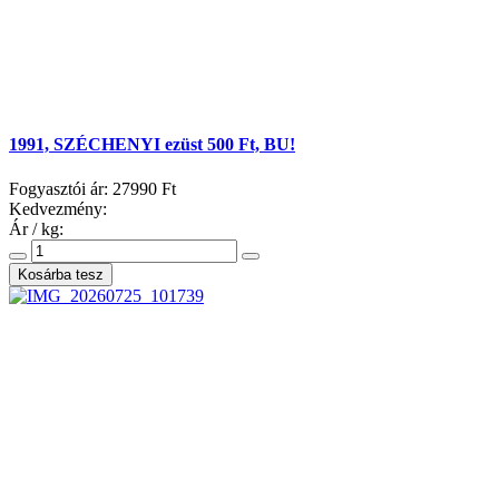
1991, SZÉCHENYI ezüst 500 Ft, BU!
Fogyasztói ár:
27990 Ft
Kedvezmény:
Ár / kg: