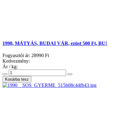
1990, MÁTYÁS, BUDAI VÁR, ezüst 500 Ft, BU!
Fogyasztói ár:
28990 Ft
Kedvezmény:
Ár / kg: