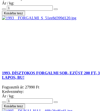
Ár / kg:
1993, DÍSZTOKOS FORGALMI SOR, EZÜST 200 FT, 3
LAPOS, BU!
Fogyasztói ár:
27990 Ft
Kedvezmény:
Ár / kg: