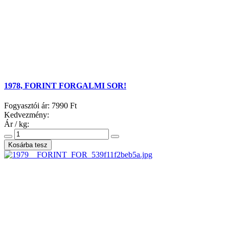
1978, FORINT FORGALMI SOR!
Fogyasztói ár:
7990 Ft
Kedvezmény:
Ár / kg: