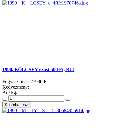
1990, KÖLCSEY ezüst 500 Ft, BU!
Fogyasztói ár:
27990 Ft
Kedvezmény:
Ár / kg: