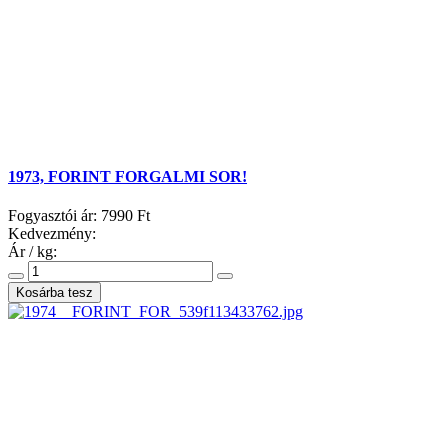
1973, FORINT FORGALMI SOR!
Fogyasztói ár:
7990 Ft
Kedvezmény:
Ár / kg: