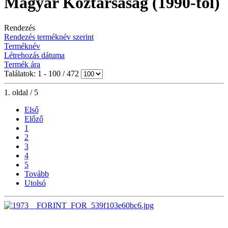
Magyar Köztársaság (1990-től)
Rendezés
Rendezés terméknév szerint
Terméknév
Létrehozás dátuma
Termék ára
Találatok: 1 - 100 / 472
1. oldal / 5
Első
Előző
1
2
3
4
5
Tovább
Utolsó