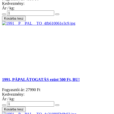
Kedvezmény:
Ár / kg:
1991, PÁPALÁTOGATÁS ezüst 500 Ft, BU!
Fogyasztói ár:
27990 Ft
Kedvezmény:
Ár / kg: