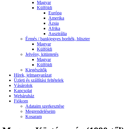
Magyar
Külföldi
Európa
Amerika
Ázsia
Afrika
Ausztrália
Érmés / bankjegyes boríték, bliszter
Magyar
Külföldi
Jelvény, kitüntetés
Magyar
Külföldi
Kiegészítők
Hírek, jelmagyarázat
Üzleti és szállítási feltételek
Vásárolok
Kapcsolat
Webáruház
Fiókom
Adataim szerkesztése
Megrendeléseim
Kosaram