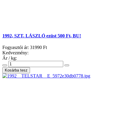
1992, SZT. LÁSZLÓ ezüst 500 Ft, BU!
Fogyasztói ár:
31990 Ft
Kedvezmény:
Ár / kg: