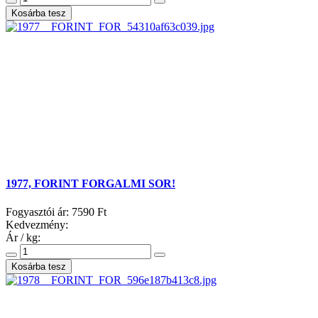
1977, FORINT FORGALMI SOR!
Fogyasztói ár:
7590 Ft
Kedvezmény:
Ár / kg: