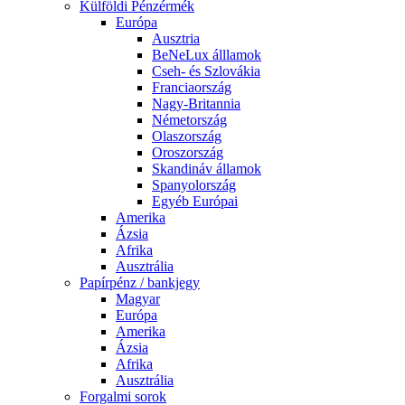
Külföldi Pénzérmék
Európa
Ausztria
BeNeLux álllamok
Cseh- és Szlovákia
Franciaország
Nagy-Britannia
Németország
Olaszország
Oroszország
Skandináv államok
Spanyolország
Egyéb Európai
Amerika
Ázsia
Afrika
Ausztrália
Papírpénz / bankjegy
Magyar
Európa
Amerika
Ázsia
Afrika
Ausztrália
Forgalmi sorok