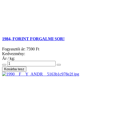
1984, FORINT FORGALMI SOR!
Fogyasztói ár:
7590 Ft
Kedvezmény:
Ár / kg: