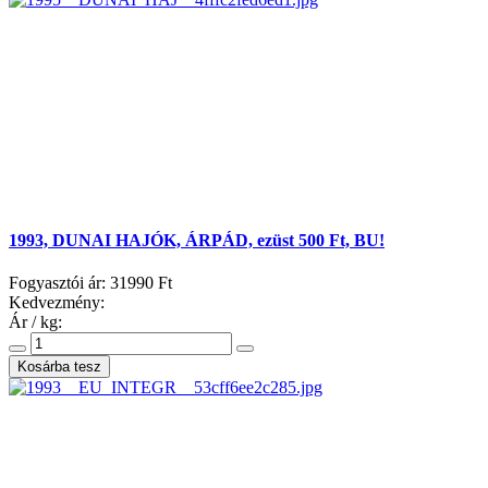
1993, DUNAI HAJÓK, ÁRPÁD, ezüst 500 Ft, BU!
Fogyasztói ár:
31990 Ft
Kedvezmény:
Ár / kg: