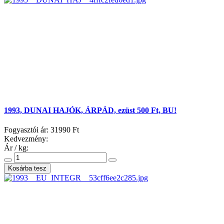
1993, DUNAI HAJÓK, ÁRPÁD, ezüst 500 Ft, BU!
Fogyasztói ár:
31990 Ft
Kedvezmény:
Ár / kg: