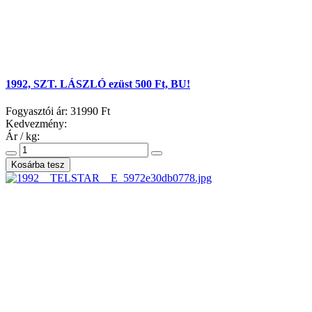
1992, SZT. LÁSZLÓ ezüst 500 Ft, BU!
Fogyasztói ár:
31990 Ft
Kedvezmény:
Ár / kg: