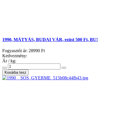
1990, MÁTYÁS, BUDAI VÁR, ezüst 500 Ft, BU!
Fogyasztói ár:
28990 Ft
Kedvezmény:
Ár / kg: