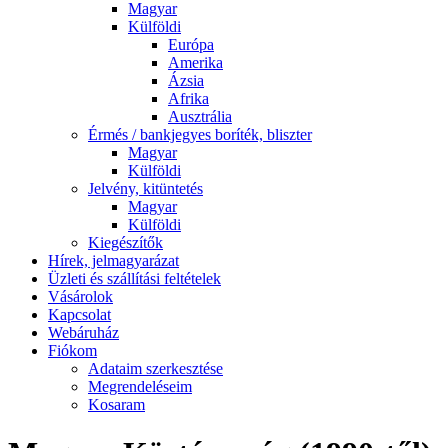
Magyar
Külföldi
Európa
Amerika
Ázsia
Afrika
Ausztrália
Érmés / bankjegyes boríték, bliszter
Magyar
Külföldi
Jelvény, kitüntetés
Magyar
Külföldi
Kiegészítők
Hírek, jelmagyarázat
Üzleti és szállítási feltételek
Vásárolok
Kapcsolat
Webáruház
Fiókom
Adataim szerkesztése
Megrendeléseim
Kosaram