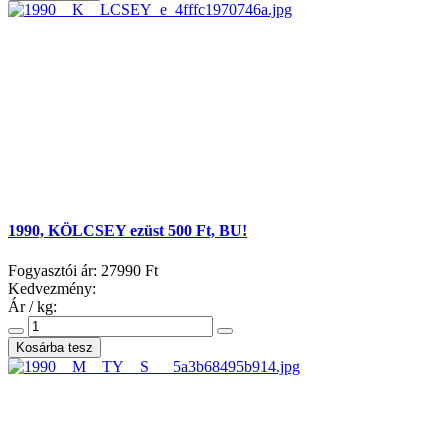
1990, KÖLCSEY ezüst 500 Ft, BU!
Fogyasztói ár:
27990 Ft
Kedvezmény:
Ár / kg: