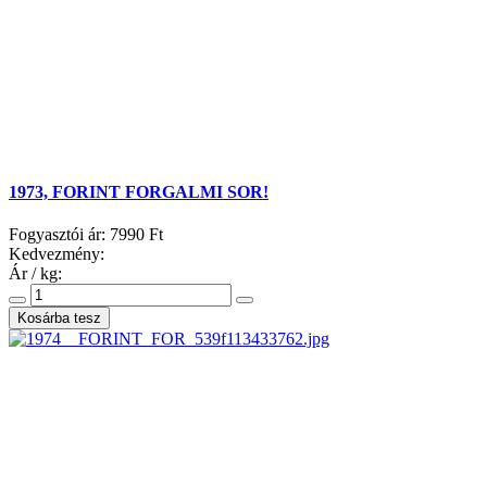
1973, FORINT FORGALMI SOR!
Fogyasztói ár:
7990 Ft
Kedvezmény:
Ár / kg: