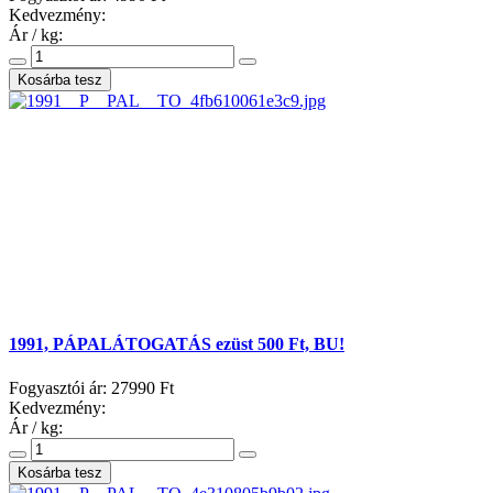
Kedvezmény:
Ár / kg:
1991, PÁPALÁTOGATÁS ezüst 500 Ft, BU!
Fogyasztói ár:
27990 Ft
Kedvezmény:
Ár / kg: