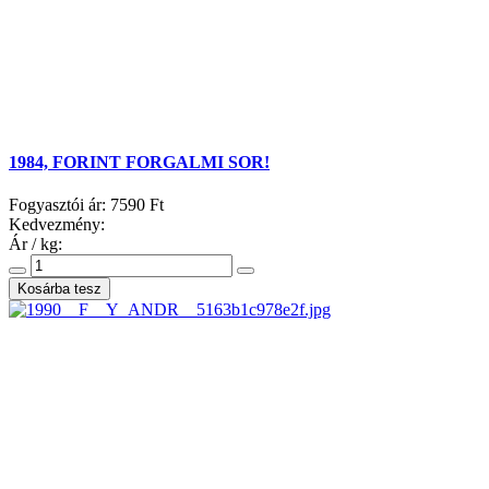
1984, FORINT FORGALMI SOR!
Fogyasztói ár:
7590 Ft
Kedvezmény:
Ár / kg: