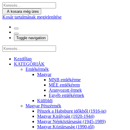
A kosara még üres
Kosár tartalmának megjelenítése
Toggle navigation
Kezdőlap
KATEGÓRIÁK
Emlékérmék
Magyar
MNB emlékérme
MÉE emlékérem
Aranyozott érmek
Egyéb emlékérmek
Külföldi
Magyar Pénzérmék
Pénzek a Habsburg időkből (1916-ig)
Magyar Királyság (1920-1944)
Magyar Népköztársaság (1945-1989)
Magyar Köztársaság (1990-től)