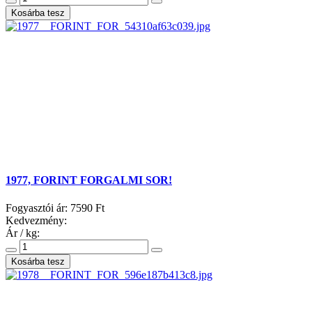
1977, FORINT FORGALMI SOR!
Fogyasztói ár:
7590 Ft
Kedvezmény:
Ár / kg: