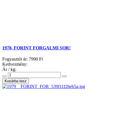
1978, FORINT FORGALMI SOR!
Fogyasztói ár:
7990 Ft
Kedvezmény:
Ár / kg: