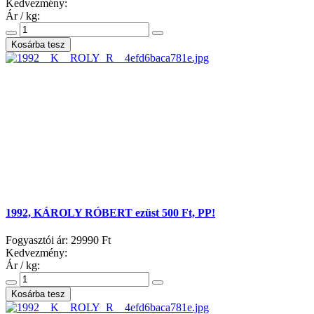
Kedvezmény:
Ár / kg:
1992, KÁROLY RÓBERT ezüst 500 Ft, PP!
Fogyasztói ár:
29990 Ft
Kedvezmény:
Ár / kg: