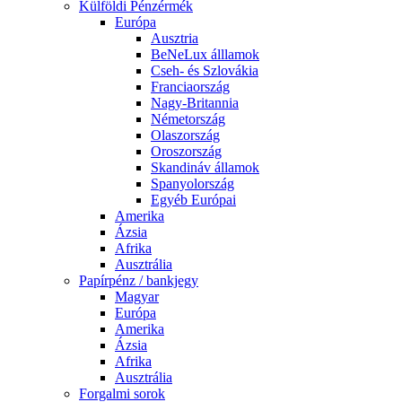
Külföldi Pénzérmék
Európa
Ausztria
BeNeLux álllamok
Cseh- és Szlovákia
Franciaország
Nagy-Britannia
Németország
Olaszország
Oroszország
Skandináv államok
Spanyolország
Egyéb Európai
Amerika
Ázsia
Afrika
Ausztrália
Papírpénz / bankjegy
Magyar
Európa
Amerika
Ázsia
Afrika
Ausztrália
Forgalmi sorok