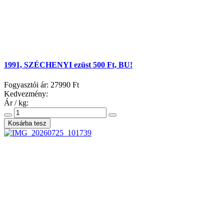
1991, SZÉCHENYI ezüst 500 Ft, BU!
Fogyasztói ár:
27990 Ft
Kedvezmény:
Ár / kg: