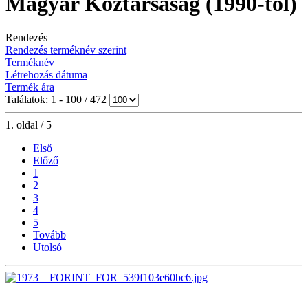
Magyar Köztársaság (1990-től)
Rendezés
Rendezés terméknév szerint
Terméknév
Létrehozás dátuma
Termék ára
Találatok: 1 - 100 / 472
1. oldal / 5
Első
Előző
1
2
3
4
5
Tovább
Utolsó