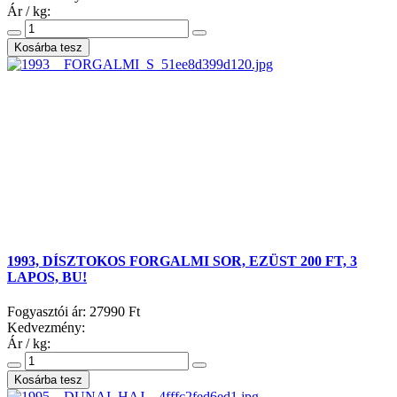
Ár / kg:
1993, DÍSZTOKOS FORGALMI SOR, EZÜST 200 FT, 3
LAPOS, BU!
Fogyasztói ár:
27990 Ft
Kedvezmény:
Ár / kg: