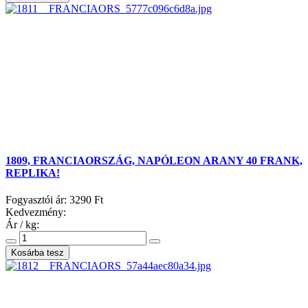
1809, FRANCIAORSZÁG, NAPÓLEON ARANY 40 FRANK,
REPLIKA!
Fogyasztói ár:
3290 Ft
Kedvezmény:
Ár / kg: