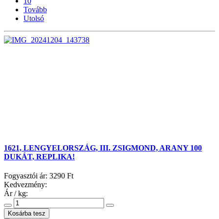
10
Tovább
Utolsó
1621, LENGYELORSZÁG, III. ZSIGMOND, ARANY 100
DUKÁT, REPLIKA!
Fogyasztói ár:
3290 Ft
Kedvezmény:
Ár / kg: