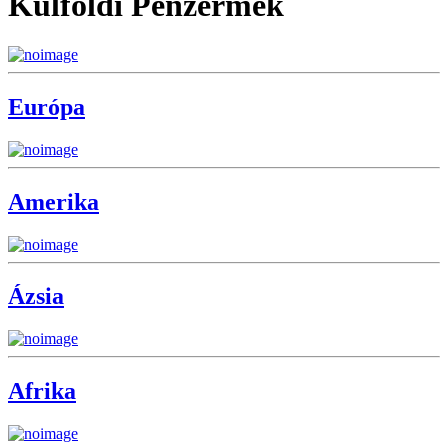
Külföldi Pénzérmék
Európa
Amerika
Ázsia
Afrika