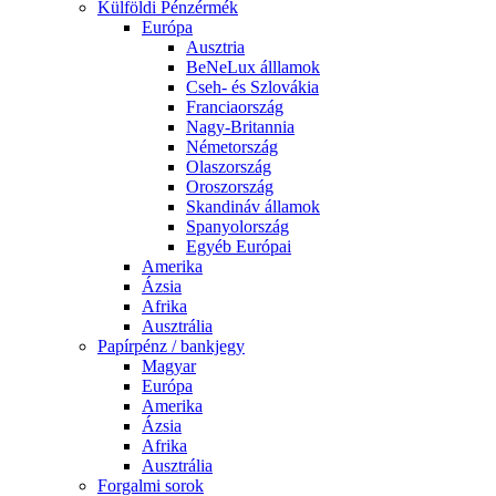
Külföldi Pénzérmék
Európa
Ausztria
BeNeLux álllamok
Cseh- és Szlovákia
Franciaország
Nagy-Britannia
Németország
Olaszország
Oroszország
Skandináv államok
Spanyolország
Egyéb Európai
Amerika
Ázsia
Afrika
Ausztrália
Papírpénz / bankjegy
Magyar
Európa
Amerika
Ázsia
Afrika
Ausztrália
Forgalmi sorok