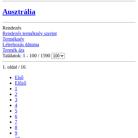
Ausztrália
Rendezés
Rendezés terméknév szerint
Terméknév
Létrehozás dátuma
Termék ára
Találatok: 1 - 100 / 1590
1. oldal / 16
Első
Előző
1
2
3
4
5
6
7
8
9