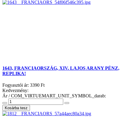
1643, FRANCIAORSZÁG, XIV. LAJOS ARANY PÉNZ,
REPLIKA!
Fogyasztói ár:
3390 Ft
Kedvezmény:
Ár / COM_VIRTUEMART_UNIT_SYMBOL_darab: