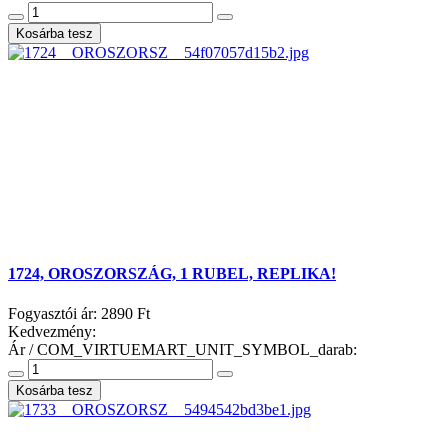
1724, OROSZORSZÁG, 1 RUBEL, REPLIKA!
Fogyasztói ár:
2890 Ft
Kedvezmény:
Ár / COM_VIRTUEMART_UNIT_SYMBOL_darab: