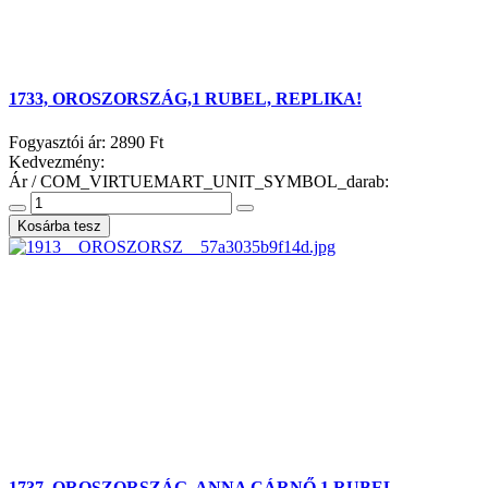
1733, OROSZORSZÁG,1 RUBEL, REPLIKA!
Fogyasztói ár:
2890 Ft
Kedvezmény:
Ár / COM_VIRTUEMART_UNIT_SYMBOL_darab:
1737, OROSZORSZÁG, ANNA CÁRNŐ 1 RUBEL,