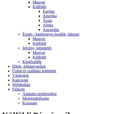
Magyar
Külföldi
Európa
Amerika
Ázsia
Afrika
Ausztrália
Érmés / bankjegyes boríték, bliszter
Magyar
Külföldi
Jelvény, kitüntetés
Magyar
Külföldi
Kiegészítők
Hírek, jelmagyarázat
Üzleti és szállítási feltételek
Vásárolok
Kapcsolat
Webáruház
Fiókom
Adataim szerkesztése
Megrendeléseim
Kosaram