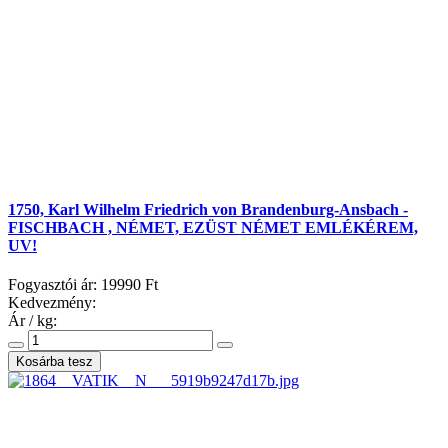
1750, Karl Wilhelm Friedrich von Brandenburg-Ansbach -
FISCHBACH , NÉMET, EZÜST NÉMET EMLÉKÉREM,
UV!
Fogyasztói ár:
19990 Ft
Kedvezmény:
Ár / kg: