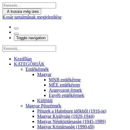
A kosara még üres
Kosár tartalmának megjelenítése
Toggle navigation
Kezdőlap
KATEGÓRIÁK
Emlékérmék
Magyar
MNB emlékérme
MÉE emlékérem
Aranyozott érmek
Egyéb emlékérmek
Külföldi
Magyar Pénzérmék
Pénzek a Habsburg időkből (1916-ig)
Magyar Királyság (1920-1944)
Magyar Népköztársaság (1945-1989)
Magyar Köztársaság (1990-től)