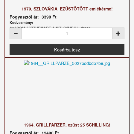
1979, SZLOVÁKIA, EZÜSTÖTÖTT emlékérme!
Fogyasztói ár:
3390 Ft
Kedvezmény:
Ár / COM_VIRTUEMART_UNIT_SYMBOL_darab:
1964, GRILLPARZER, ezüst 25 SCHILLING!
Fogyasztói ár:
12490 Ft