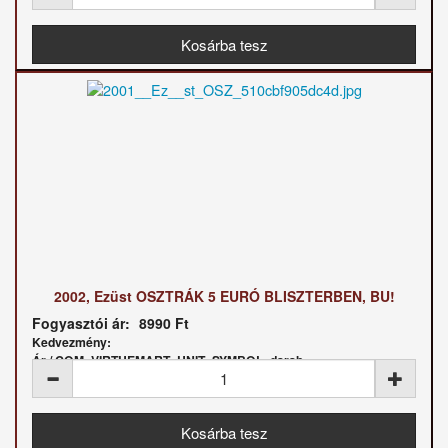
2002, Ezüst OSZTRÁK 5 EURÓ BLISZTERBEN, BU!
Fogyasztói ár:
8990 Ft
Kedvezmény:
Ár / COM_VIRTUEMART_UNIT_SYMBOL_darab: