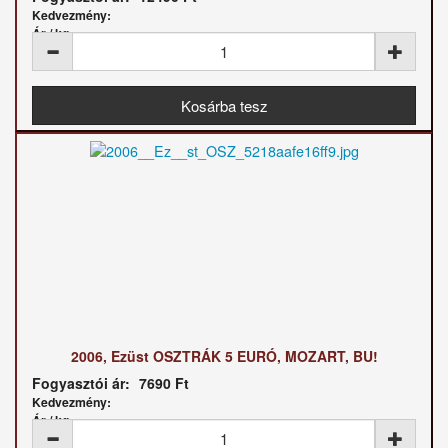
Kedvezmény:
Ár / kg:
2006, Ezüst OSZTRÁK 5 EURÓ, MOZART, BU!
Fogyasztói ár:
7690 Ft
Kedvezmény:
Ár / kg: