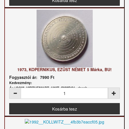
1973, KOPERNIKUS, EZÜST NÉMET 5 Márka, BU!
Fogyasztói ár:
7990 Ft
Kedvezmény:
Ár / COM_VIRTUEMART_UNIT_SYMBOL_darab: