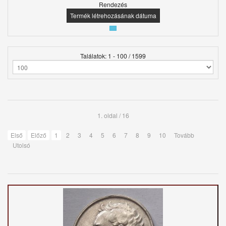
Rendezés
Termék létrehozásának dátuma
Találatok: 1 - 100 / 1599
1. oldal / 16
Első
Előző
1
2
3
4
5
6
7
8
9
10
Tovább
Utolsó