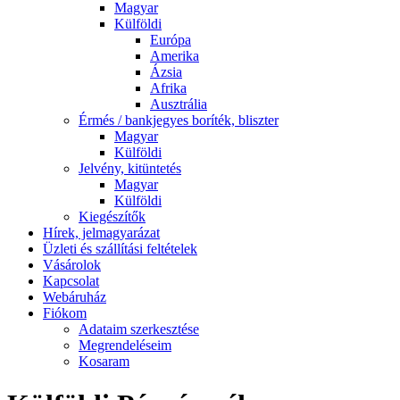
Magyar
Külföldi
Európa
Amerika
Ázsia
Afrika
Ausztrália
Érmés / bankjegyes boríték, bliszter
Magyar
Külföldi
Jelvény, kitüntetés
Magyar
Külföldi
Kiegészítők
Hírek, jelmagyarázat
Üzleti és szállítási feltételek
Vásárolok
Kapcsolat
Webáruház
Fiókom
Adataim szerkesztése
Megrendeléseim
Kosaram