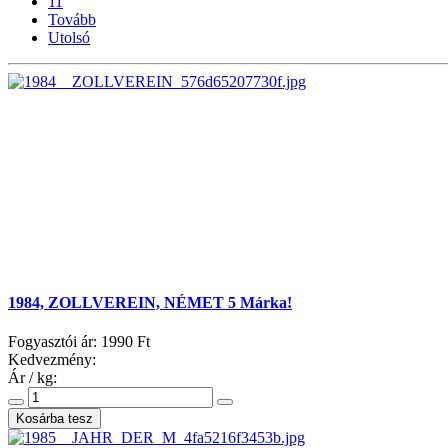
11
Tovább
Utolsó
1984, ZOLLVEREIN, NÉMET 5 Márka!
Fogyasztói ár:
1990 Ft
Kedvezmény:
Ár / kg: