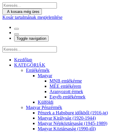
A kosara még üres
Kosár tartalmának megjelenítése
Toggle navigation
Kezdőlap
KATEGÓRIÁK
Emlékérmék
Magyar
MNB emlékérme
MÉE emlékérem
Aranyozott érmek
Egyéb emlékérmek
Külföldi
Magyar Pénzérmék
Pénzek a Habsburg időkből (1916-ig)
Magyar Királyság (1920-1944)
Magyar Népköztársaság (1945-1989)
Magyar Köztársaság (1990-től)