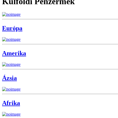
Külföldi Pénzérmék
Európa
Amerika
Ázsia
Afrika