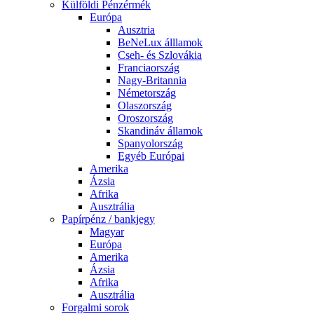
Külföldi Pénzérmék
Európa
Ausztria
BeNeLux álllamok
Cseh- és Szlovákia
Franciaország
Nagy-Britannia
Németország
Olaszország
Oroszország
Skandináv államok
Spanyolország
Egyéb Európai
Amerika
Ázsia
Afrika
Ausztrália
Papírpénz / bankjegy
Magyar
Európa
Amerika
Ázsia
Afrika
Ausztrália
Forgalmi sorok