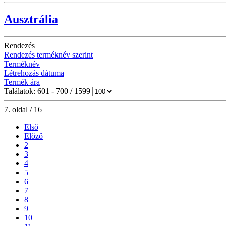
Ausztrália
Rendezés
Rendezés terméknév szerint
Terméknév
Létrehozás dátuma
Termék ára
Találatok: 601 - 700 / 1599
7. oldal / 16
Első
Előző
2
3
4
5
6
7
8
9
10