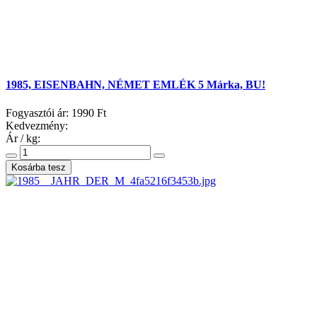
1985, EISENBAHN, NÉMET EMLÉK 5 Márka, BU!
Fogyasztói ár:
1990 Ft
Kedvezmény:
Ár / kg: