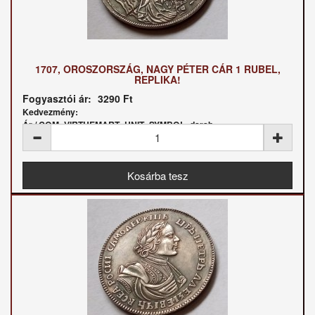
1707, OROSZORSZÁG, NAGY PÉTER CÁR 1 RUBEL,
REPLIKA!
Fogyasztói ár:
3290 Ft
Kedvezmény:
Ár / COM_VIRTUEMART_UNIT_SYMBOL_darab: