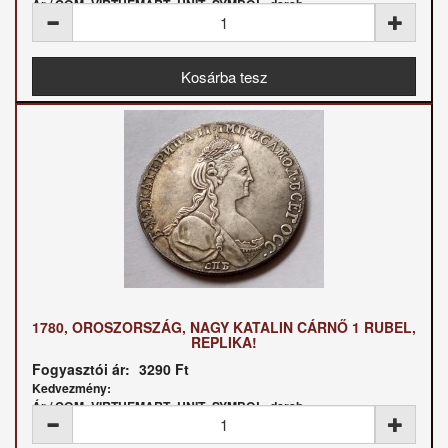
Ár / COM_VIRTUEMART_UNIT_SYMBOL_darab:
1780, OROSZORSZÁG, NAGY KATALIN CÁRNŐ 1 RUBEL,
REPLIKA!
Fogyasztói ár:
3290 Ft
Kedvezmény:
Ár / COM_VIRTUEMART_UNIT_SYMBOL_darab: