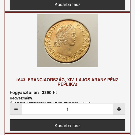
1643, FRANCIAORSZÁG, XIV. LAJOS ARANY PÉNZ,
REPLIKA!
Fogyasztói ár:
3390 Ft
Kedvezmény:
Ár / COM_VIRTUEMART_UNIT_SYMBOL_darab: