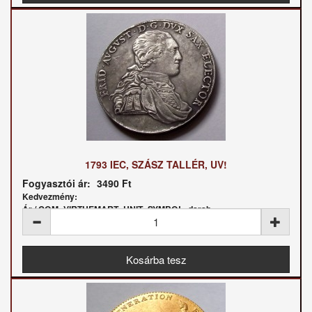
1793 IEC, SZÁSZ TALLÉR, UV!
Fogyasztói ár:
3490 Ft
Kedvezmény:
Ár / COM_VIRTUEMART_UNIT_SYMBOL_darab: