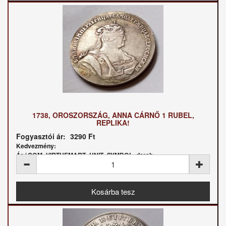
1738, OROSZORSZÁG, ANNA CÁRNŐ 1 RUBEL,
REPLIKA!
Fogyasztói ár:
3290 Ft
Kedvezmény:
Ár / COM_VIRTUEMART_UNIT_SYMBOL_darab: