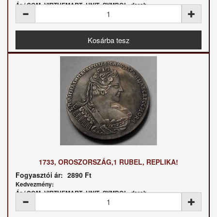
Ár / COM_VIRTUEMART_UNIT_SYMBOL_darab:
1733, OROSZORSZÁG,1 RUBEL, REPLIKA!
Fogyasztói ár:
2890 Ft
Kedvezmény:
Ár / COM_VIRTUEMART_UNIT_SYMBOL_darab: