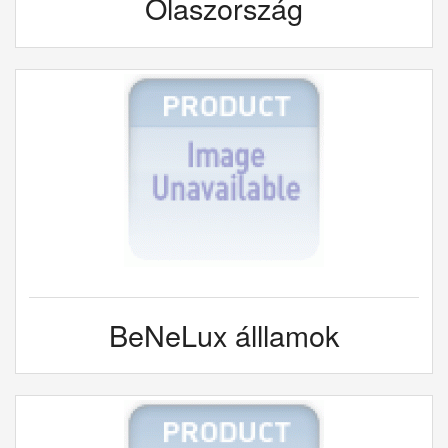
Olaszország
BeNeLux álllamok