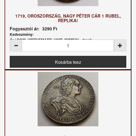
1719, OROSZORSZÁG, NAGY PÉTER CÁR 1 RUBEL,
REPLIKA!
Fogyasztói ár:
3290 Ft
Kedvezmény:
Ár / COM_VIRTUEMART_UNIT_SYMBOL_darab: