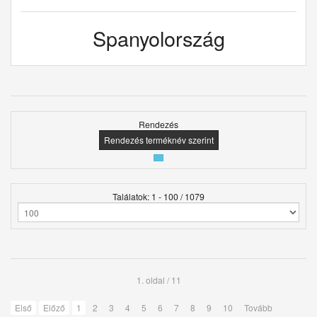
Spanyolország
Rendezés
Rendezés terméknév szerint
Találatok: 1 - 100 / 1079
1. oldal / 11
Első
Előző
1
2
3
4
5
6
7
8
9
10
Tovább