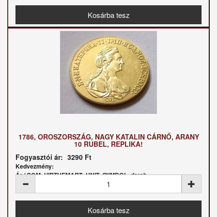
1786, OROSZORSZÁG, NAGY KATALIN CÁRNŐ, ARANY
10 RUBEL, REPLIKA!
Fogyasztói ár:
3290 Ft
Kedvezmény:
Ár / COM_VIRTUEMART_UNIT_SYMBOL_darab: