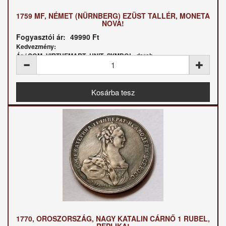
1759 MF, NÉMET (NÜRNBERG) EZÜST TALLÉR, MONETA
NOVA!
Fogyasztói ár:
49990 Ft
Kedvezmény:
Ár / COM_VIRTUEMART_UNIT_SYMBOL_darab:
1770, OROSZORSZÁG, NAGY KATALIN CÁRNŐ 1 RUBEL,