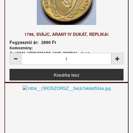
1796, SVÁJC, ARANY IV DUKÁT, REPLIKA!
Fogyasztói ár:
2890 Ft
Kedvezmény:
Ár / COM_VIRTUEMART_UNIT_SYMBOL_darab: