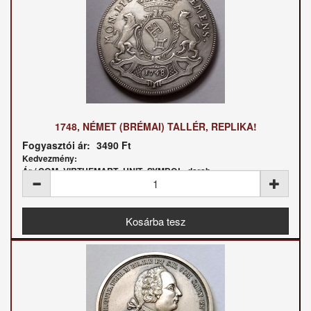
1748, NÉMET (BRÉMAI) TALLÉR, REPLIKA!
Fogyasztói ár:
3490 Ft
Kedvezmény:
Ár / COM_VIRTUEMART_UNIT_SYMBOL_darab: