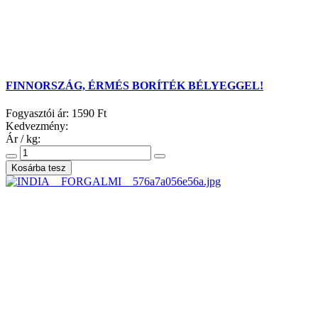
FINNORSZÁG, ÉRMÉS BORÍTÉK BÉLYEGGEL!
Fogyasztói ár:
1590 Ft
Kedvezmény:
Ár / kg: