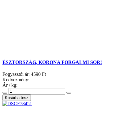
ÉSZTORSZÁG, KORONA FORGALMI SOR!
Fogyasztói ár:
4590 Ft
Kedvezmény:
Ár / kg: