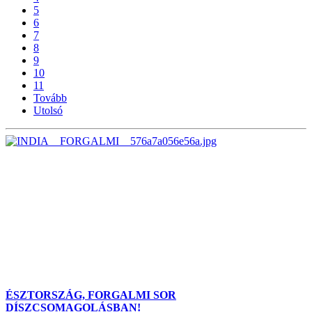
5
6
7
8
9
10
11
Tovább
Utolsó
ÉSZTORSZÁG, FORGALMI SOR
DÍSZCSOMAGOLÁSBAN!