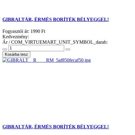
GIBRALTÁR, ÉRMÉS BORÍTÉK BÉLYEGGEL!
Fogyasztói ár:
1990 Ft
Kedvezmény:
Ár / COM_VIRTUEMART_UNIT_SYMBOL_darab:
GIBRALTÁR, ÉRMÉS BORÍTÉK BÉLYEGGEL!