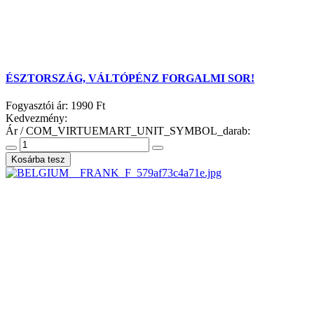
ÉSZTORSZÁG, VÁLTÓPÉNZ FORGALMI SOR!
Fogyasztói ár:
1990 Ft
Kedvezmény:
Ár / COM_VIRTUEMART_UNIT_SYMBOL_darab: