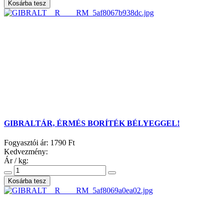
GIBRALTÁR, ÉRMÉS BORÍTÉK BÉLYEGGEL!
Fogyasztói ár:
1790 Ft
Kedvezmény:
Ár / kg: