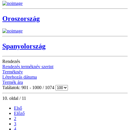
Oroszország
Spanyolország
Rendezés
Rendezés terméknév szerint
Terméknév
Létrehozás dátuma
Termék ára
Találatok: 901 - 1000 / 1074
10. oldal / 11
Első
Előző
2
3
4