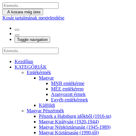
A kosara még üres
Kosár tartalmának megjelenítése
Toggle navigation
Kezdőlap
KATEGÓRIÁK
Emlékérmék
Magyar
MNB emlékérme
MÉE emlékérem
Aranyozott érmek
Egyéb emlékérmek
Külföldi
Magyar Pénzérmék
Pénzek a Habsburg időkből (1916-ig)
Magyar Királyság (1920-1944)
Magyar Népköztársaság (1945-1989)
Magyar Köztársaság (1990-től)