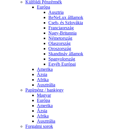
Külföldi Pénzérmék
Európa
Ausztria
BeNeLux álllamok
Cseh- és Szlovákia
Franciaország
Nagy-Britannia
Németország
Olaszország
Oroszország
Skandináv államok
Spanyolország
Egyéb Európai
Amerika
Ázsia
Afrika
Ausztrália
Papírpénz / bankjegy
Magyar
Európa
Amerika
Ázsia
Afrika
Ausztrália
Forgalmi sorok