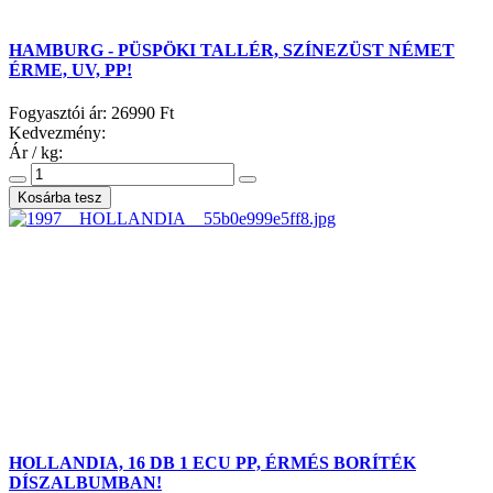
HAMBURG - PÜSPÖKI TALLÉR, SZÍNEZÜST NÉMET
ÉRME, UV, PP!
Fogyasztói ár:
26990 Ft
Kedvezmény:
Ár / kg:
HOLLANDIA, 16 DB 1 ECU PP, ÉRMÉS BORÍTÉK
DÍSZALBUMBAN!