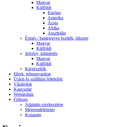
Magyar
Külföldi
Európa
Amerika
Ázsia
Afrika
Ausztrália
Érmés / bankjegyes boríték, bliszter
Magyar
Külföldi
Jelvény, kitüntetés
Magyar
Külföldi
Kiegészítők
Hírek, jelmagyarázat
Üzleti és szállítási feltételek
Vásárolok
Kapcsolat
Webáruház
Fiókom
Adataim szerkesztése
Megrendeléseim
Kosaram