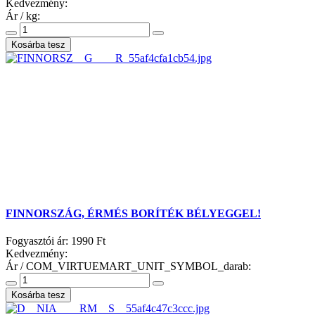
Kedvezmény:
Ár / kg:
FINNORSZÁG, ÉRMÉS BORÍTÉK BÉLYEGGEL!
Fogyasztói ár:
1990 Ft
Kedvezmény:
Ár / COM_VIRTUEMART_UNIT_SYMBOL_darab: