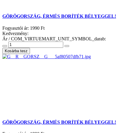
GÖRÖGORSZÁG, ÉRMÉS BORÍTÉK BÉLYEGGEL!
Fogyasztói ár:
1990 Ft
Kedvezmény:
Ár / COM_VIRTUEMART_UNIT_SYMBOL_darab:
GÖRÖGORSZÁG, ÉRMÉS BORÍTÉK BÉLYEGGEL!