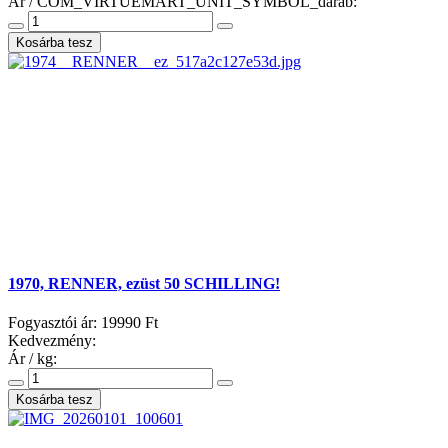
Ár / COM_VIRTUEMART_UNIT_SYMBOL_darab:
1970, RENNER, ezüst 50 SCHILLING!
Fogyasztói ár:
19990 Ft
Kedvezmény:
Ár / kg: