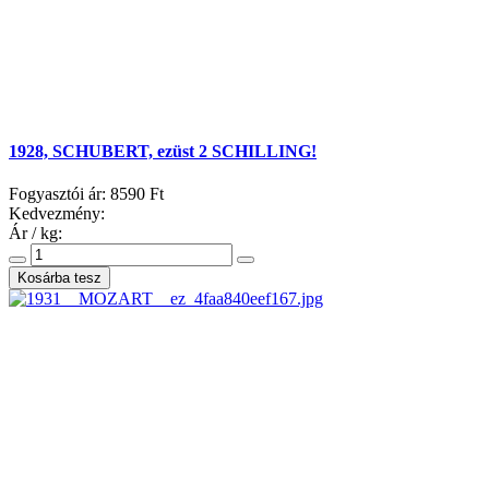
1928, SCHUBERT, ezüst 2 SCHILLING!
Fogyasztói ár:
8590 Ft
Kedvezmény:
Ár / kg: