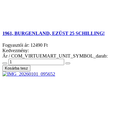
1961, BURGENLAND, EZÜST 25 SCHILLING!
Fogyasztói ár:
12490 Ft
Kedvezmény:
Ár / COM_VIRTUEMART_UNIT_SYMBOL_darab: