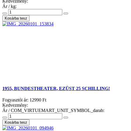
Kedvezmény:
Ár / kg:
1955, BUNDESTHEATER, EZÜST 25 SCHILLING!
Fogyasztói ár:
12990 Ft
Kedvezmény:
Ár / COM_VIRTUEMART_UNIT_SYMBOL_darab: