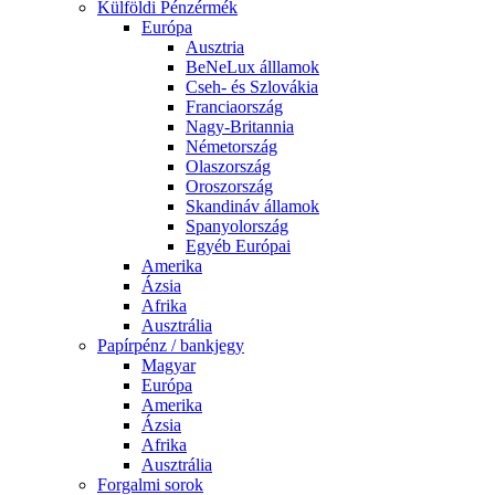
Külföldi Pénzérmék
Európa
Ausztria
BeNeLux álllamok
Cseh- és Szlovákia
Franciaország
Nagy-Britannia
Németország
Olaszország
Oroszország
Skandináv államok
Spanyolország
Egyéb Európai
Amerika
Ázsia
Afrika
Ausztrália
Papírpénz / bankjegy
Magyar
Európa
Amerika
Ázsia
Afrika
Ausztrália
Forgalmi sorok