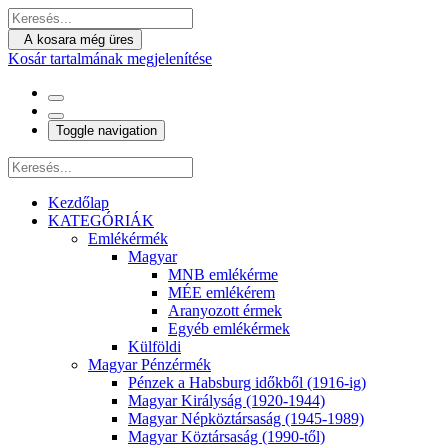
A kosara még üres
Kosár tartalmának megjelenítése
Toggle navigation
Kezdőlap
KATEGÓRIÁK
Emlékérmék
Magyar
MNB emlékérme
MÉE emlékérem
Aranyozott érmek
Egyéb emlékérmek
Külföldi
Magyar Pénzérmék
Pénzek a Habsburg időkből (1916-ig)
Magyar Királyság (1920-1944)
Magyar Népköztársaság (1945-1989)
Magyar Köztársaság (1990-től)