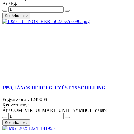
Ár / kg:
1959, JÁNOS HERCEG, EZÜST 25 SCHILLING!
Fogyasztói ár:
12490 Ft
Kedvezmény:
Ár / COM_VIRTUEMART_UNIT_SYMBOL_darab: