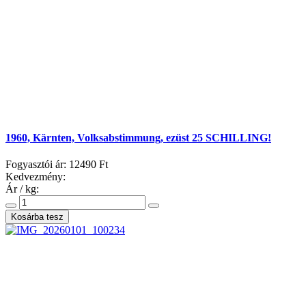
1960, Kärnten, Volksabstimmung, ezüst 25 SCHILLING!
Fogyasztói ár:
12490 Ft
Kedvezmény:
Ár / kg: