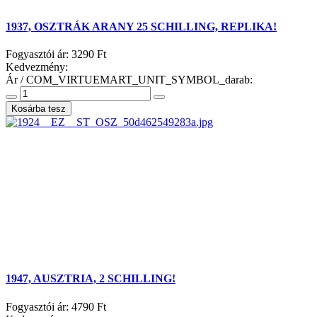
1937, OSZTRÁK ARANY 25 SCHILLING, REPLIKA!
Fogyasztói ár:
3290 Ft
Kedvezmény:
Ár / COM_VIRTUEMART_UNIT_SYMBOL_darab:
1947, AUSZTRIA, 2 SCHILLING!
Fogyasztói ár:
4790 Ft