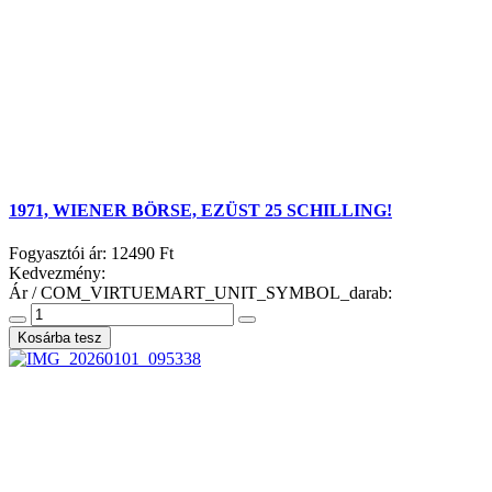
1971, WIENER BÖRSE, EZÜST 25 SCHILLING!
Fogyasztói ár:
12490 Ft
Kedvezmény:
Ár / COM_VIRTUEMART_UNIT_SYMBOL_darab: