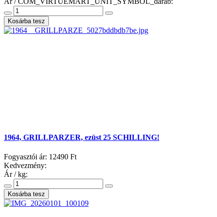
Ár / COM_VIRTUEMART_UNIT_SYMBOL_darab:
1964, GRILLPARZER, ezüst 25 SCHILLING!
Fogyasztói ár:
12490 Ft
Kedvezmény:
Ár / kg: