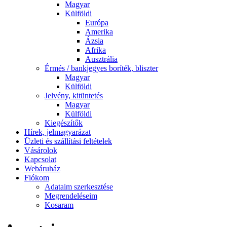
Magyar
Külföldi
Európa
Amerika
Ázsia
Afrika
Ausztrália
Érmés / bankjegyes boríték, bliszter
Magyar
Külföldi
Jelvény, kitüntetés
Magyar
Külföldi
Kiegészítők
Hírek, jelmagyarázat
Üzleti és szállítási feltételek
Vásárolok
Kapcsolat
Webáruház
Fiókom
Adataim szerkesztése
Megrendeléseim
Kosaram