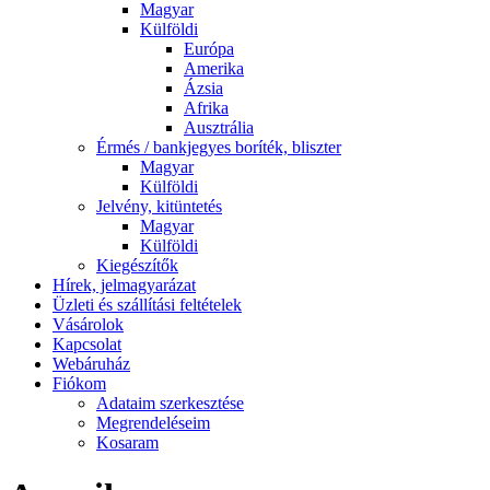
Magyar
Külföldi
Európa
Amerika
Ázsia
Afrika
Ausztrália
Érmés / bankjegyes boríték, bliszter
Magyar
Külföldi
Jelvény, kitüntetés
Magyar
Külföldi
Kiegészítők
Hírek, jelmagyarázat
Üzleti és szállítási feltételek
Vásárolok
Kapcsolat
Webáruház
Fiókom
Adataim szerkesztése
Megrendeléseim
Kosaram