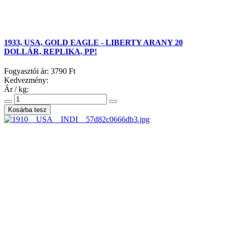
1933, USA, GOLD EAGLE - LIBERTY ARANY 20
DOLLÁR, REPLIKA, PP!
Fogyasztói ár:
3790 Ft
Kedvezmény:
Ár / kg: