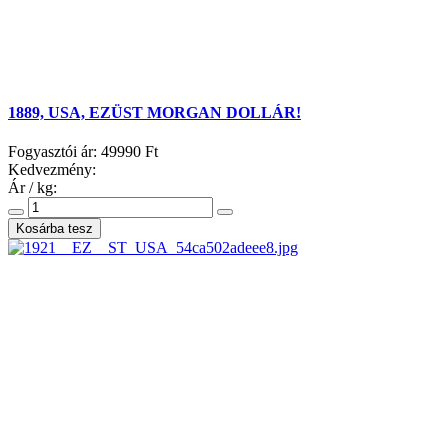
1889, USA, EZÜST MORGAN DOLLÁR!
Fogyasztói ár:
49990 Ft
Kedvezmény:
Ár / kg: