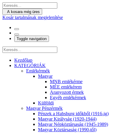
A kosara még üres
Kosár tartalmának megjelenítése
Toggle navigation
Kezdőlap
KATEGÓRIÁK
Emlékérmék
Magyar
MNB emlékérme
MÉE emlékérem
Aranyozott érmek
Egyéb emlékérmek
Külföldi
Magyar Pénzérmék
Pénzek a Habsburg időkből (1916-ig)
Magyar Királyság (1920-1944)
Magyar Népköztársaság (1945-1989)
Magyar Köztársaság (1990-től)