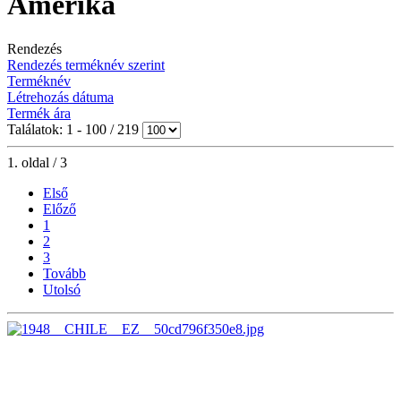
Amerika
Rendezés
Rendezés terméknév szerint
Terméknév
Létrehozás dátuma
Termék ára
Találatok: 1 - 100 / 219
1. oldal / 3
Első
Előző
1
2
3
Tovább
Utolsó