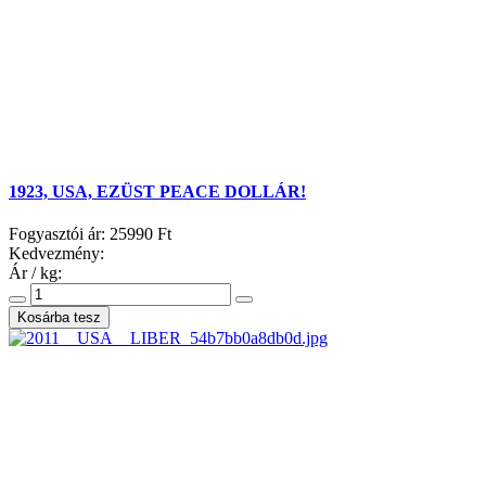
1923, USA, EZÜST PEACE DOLLÁR!
Fogyasztói ár:
25990 Ft
Kedvezmény:
Ár / kg: