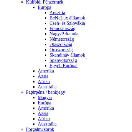
Külföldi Pénzérmék
Európa
Ausztria
BeNeLux álllamok
Cseh- és Szlovákia
Franciaország
Nagy-Britannia
Németország
Olaszország
Oroszország
Skandináv államok
Spanyolország
Egyéb Európai
Amerika
Ázsia
Afrika
Ausztrália
Papírpénz / bankjegy
Magyar
Európa
Amerika
Ázsia
Afrika
Ausztrália
Forgalmi sorok