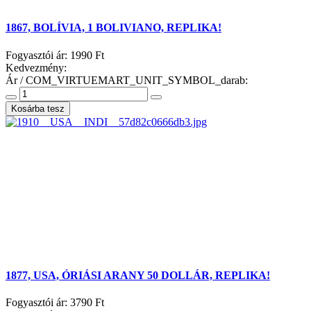
1867, BOLÍVIA, 1 BOLIVIANO, REPLIKA!
Fogyasztói ár:
1990 Ft
Kedvezmény:
Ár / COM_VIRTUEMART_UNIT_SYMBOL_darab:
1877, USA, ÓRIÁSI ARANY 50 DOLLÁR, REPLIKA!
Fogyasztói ár:
3790 Ft