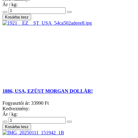
Ár / kg:
1886, USA, EZÜST MORGAN DOLLÁR!
Fogyasztói ár:
33990 Ft
Kedvezmény:
Ár / kg: