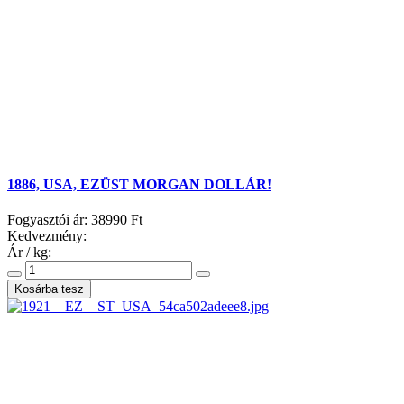
1886, USA, EZÜST MORGAN DOLLÁR!
Fogyasztói ár:
38990 Ft
Kedvezmény:
Ár / kg: