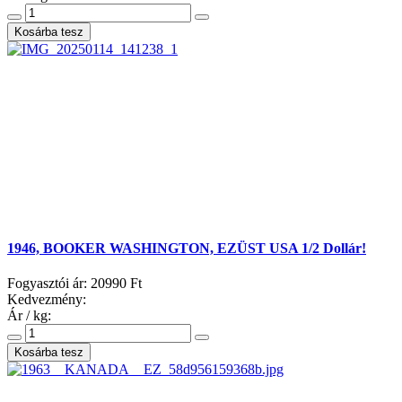
1946, BOOKER WASHINGTON, EZÜST USA 1/2 Dollár!
Fogyasztói ár:
20990 Ft
Kedvezmény:
Ár / kg: