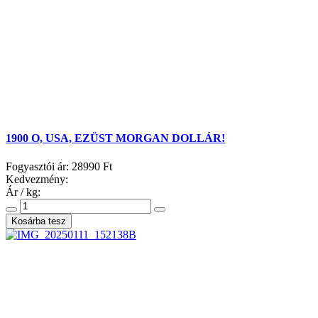
1900 O, USA, EZÜST MORGAN DOLLÁR!
Fogyasztói ár:
28990 Ft
Kedvezmény:
Ár / kg: