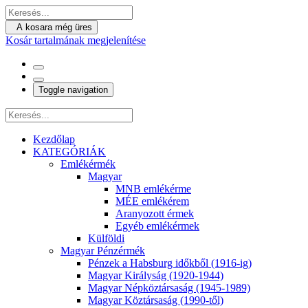
A kosara még üres
Kosár tartalmának megjelenítése
Toggle navigation
Kezdőlap
KATEGÓRIÁK
Emlékérmék
Magyar
MNB emlékérme
MÉE emlékérem
Aranyozott érmek
Egyéb emlékérmek
Külföldi
Magyar Pénzérmék
Pénzek a Habsburg időkből (1916-ig)
Magyar Királyság (1920-1944)
Magyar Népköztársaság (1945-1989)
Magyar Köztársaság (1990-től)