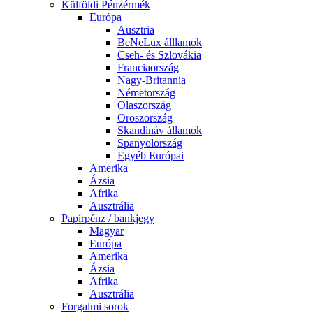
Külföldi Pénzérmék
Európa
Ausztria
BeNeLux álllamok
Cseh- és Szlovákia
Franciaország
Nagy-Britannia
Németország
Olaszország
Oroszország
Skandináv államok
Spanyolország
Egyéb Európai
Amerika
Ázsia
Afrika
Ausztrália
Papírpénz / bankjegy
Magyar
Európa
Amerika
Ázsia
Afrika
Ausztrália
Forgalmi sorok