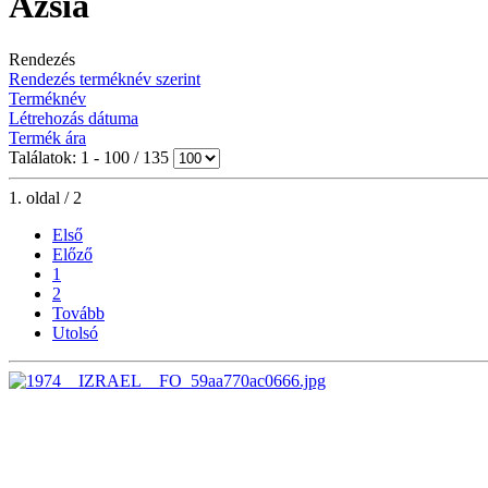
Ázsia
Rendezés
Rendezés terméknév szerint
Terméknév
Létrehozás dátuma
Termék ára
Találatok: 1 - 100 / 135
1. oldal / 2
Első
Előző
1
2
Tovább
Utolsó