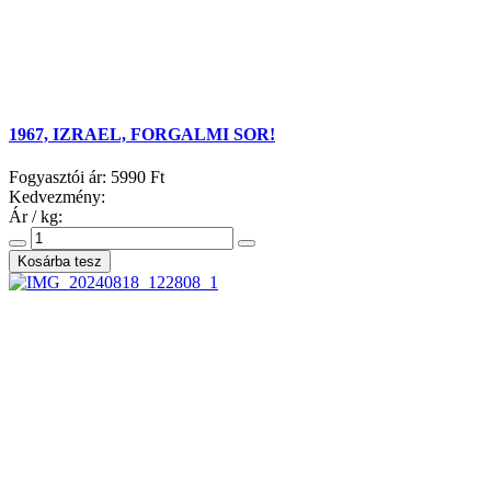
1967, IZRAEL, FORGALMI SOR!
Fogyasztói ár:
5990 Ft
Kedvezmény:
Ár / kg: