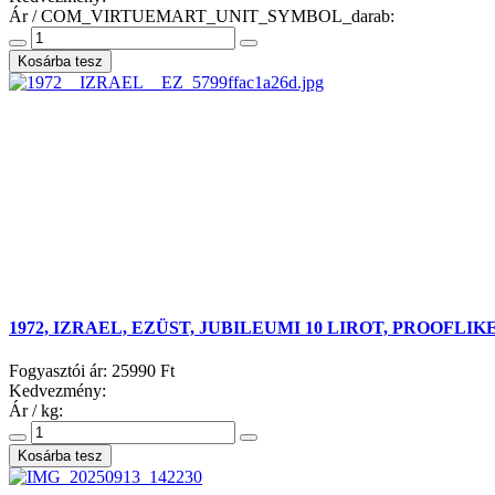
Ár / COM_VIRTUEMART_UNIT_SYMBOL_darab:
1972, IZRAEL, EZÜST, JUBILEUMI 10 LIROT, PROOFLIKE
Fogyasztói ár:
25990 Ft
Kedvezmény:
Ár / kg: