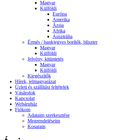
Magyar
Külföldi
Európa
Amerika
Ázsia
Afrika
Ausztrália
Érmés / bankjegyes boríték, bliszter
Magyar
Külföldi
Jelvény, kitüntetés
Magyar
Külföldi
Kiegészítők
Hírek, jelmagyarázat
Üzleti és szállítási feltételek
Vásárolok
Kapcsolat
Webáruház
Fiókom
Adataim szerkesztése
Megrendeléseim
Kosaram