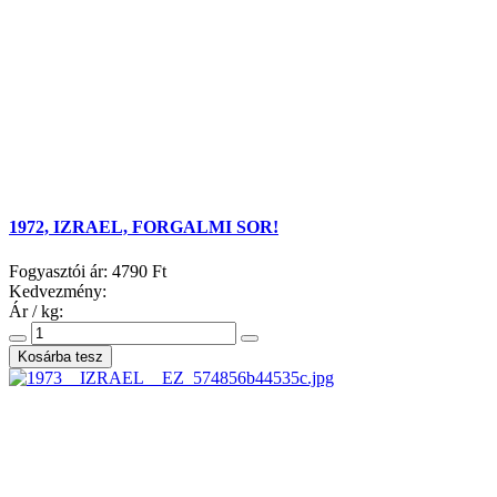
1972, IZRAEL, FORGALMI SOR!
Fogyasztói ár:
4790 Ft
Kedvezmény:
Ár / kg: