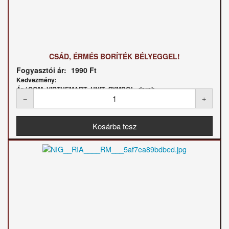
CSÁD, ÉRMÉS BORÍTÉK BÉLYEGGEL!
Fogyasztói ár:
1990 Ft
Kedvezmény:
Ár / COM_VIRTUEMART_UNIT_SYMBOL_darab: