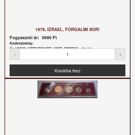
1979, IZRAEL, FORGALMI SOR!
Fogyasztói ár:
5990 Ft
Kedvezmény:
Ár / COM_VIRTUEMART_UNIT_SYMBOL_darab: