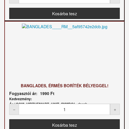
BANGLADES, ÉRMÉS BORÍTÉK BÉLYEGGEL!
Fogyasztói ár:
1990 Ft
Kedvezmény:
Ár / COM_VIRTUEMART_UNIT_SYMBOL_darab: