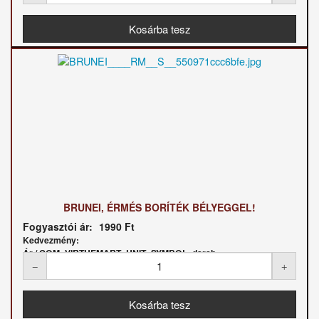
BRUNEI, ÉRMÉS BORÍTÉK BÉLYEGGEL!
Fogyasztói ár:
1990 Ft
Kedvezmény:
Ár / COM_VIRTUEMART_UNIT_SYMBOL_darab: