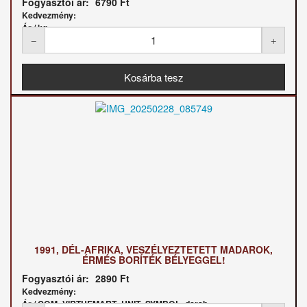
Fogyasztói ár:
6790 Ft
Kedvezmény:
Ár / kg:
1991, DÉL-AFRIKA, VESZÉLYEZTETETT MADAROK,
ÉRMÉS BORÍTÉK BÉLYEGGEL!
Fogyasztói ár:
2890 Ft
Kedvezmény:
Ár / COM_VIRTUEMART_UNIT_SYMBOL_darab: