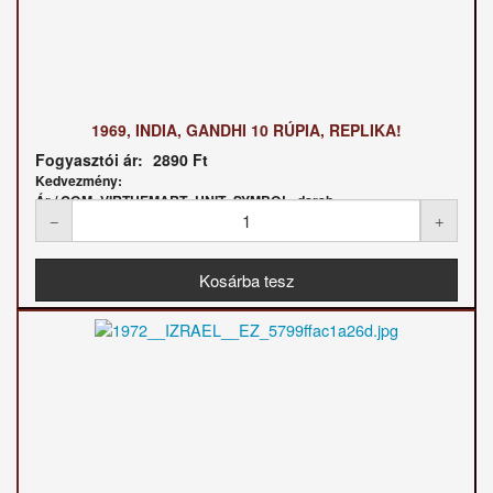
1969, INDIA, GANDHI 10 RÚPIA, REPLIKA!
Fogyasztói ár:
2890 Ft
Kedvezmény:
Ár / COM_VIRTUEMART_UNIT_SYMBOL_darab: