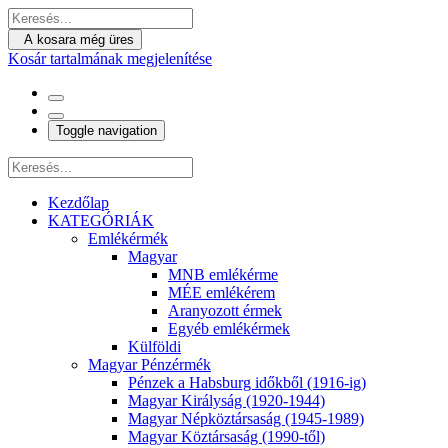
A kosara még üres
Kosár tartalmának megjelenítése
Toggle navigation
Kezdőlap
KATEGÓRIÁK
Emlékérmék
Magyar
MNB emlékérme
MÉE emlékérem
Aranyozott érmek
Egyéb emlékérmek
Külföldi
Magyar Pénzérmék
Pénzek a Habsburg időkből (1916-ig)
Magyar Királyság (1920-1944)
Magyar Népköztársaság (1945-1989)
Magyar Köztársaság (1990-től)