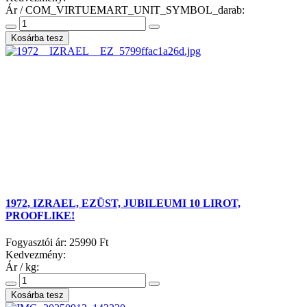
Ár / COM_VIRTUEMART_UNIT_SYMBOL_darab:
1972, IZRAEL, EZÜST, JUBILEUMI 10 LIROT,
PROOFLIKE!
Fogyasztói ár:
25990 Ft
Kedvezmény:
Ár / kg: