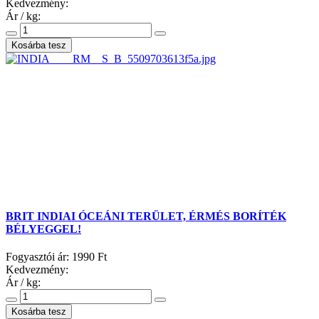
Kedvezmény:
Ár / kg:
BRIT INDIAI ÓCEÁNI TERÜLET, ÉRMÉS BORÍTÉK
BÉLYEGGEL!
Fogyasztói ár:
1990 Ft
Kedvezmény:
Ár / kg: