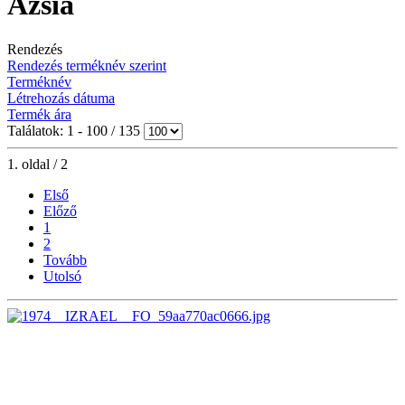
Ázsia
Rendezés
Rendezés terméknév szerint
Terméknév
Létrehozás dátuma
Termék ára
Találatok: 1 - 100 / 135
1. oldal / 2
Első
Előző
1
2
Tovább
Utolsó