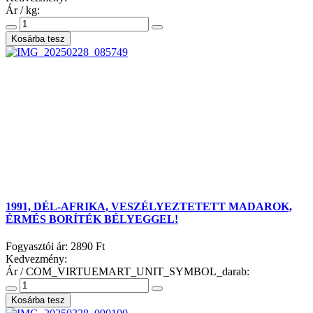
Ár / kg:
1991, DÉL-AFRIKA, VESZÉLYEZTETETT MADAROK,
ÉRMÉS BORÍTÉK BÉLYEGGEL!
Fogyasztói ár:
2890 Ft
Kedvezmény:
Ár / COM_VIRTUEMART_UNIT_SYMBOL_darab: