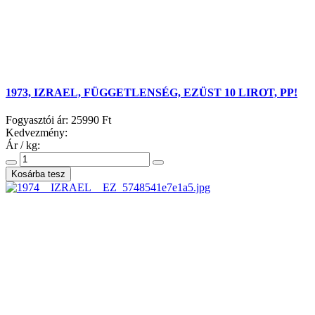
1973, IZRAEL, FÜGGETLENSÉG, EZÜST 10 LIROT, PP!
Fogyasztói ár:
25990 Ft
Kedvezmény:
Ár / kg: