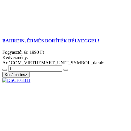
BAHREIN, ÉRMÉS BORÍTÉK BÉLYEGGEL!
Fogyasztói ár:
1990 Ft
Kedvezmény:
Ár / COM_VIRTUEMART_UNIT_SYMBOL_darab: