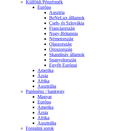
Külföldi Pénzérmék
Európa
Ausztria
BeNeLux álllamok
Cseh- és Szlovákia
Franciaország
Nagy-Britannia
Németország
Olaszország
Oroszország
Skandináv államok
Spanyolország
Egyéb Európai
Amerika
Ázsia
Afrika
Ausztrália
Papírpénz / bankjegy
Magyar
Európa
Amerika
Ázsia
Afrika
Ausztrália
Forgalmi sorok