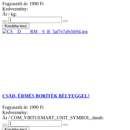
Fogyasztói ár:
1990 Ft
Kedvezmény:
Ár / kg:
CSÁD, ÉRMÉS BORÍTÉK BÉLYEGGEL!
Fogyasztói ár:
1990 Ft
Kedvezmény:
Ár / COM_VIRTUEMART_UNIT_SYMBOL_darab: