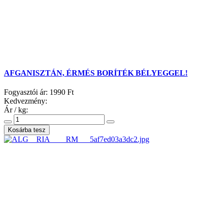
AFGANISZTÁN, ÉRMÉS BORÍTÉK BÉLYEGGEL!
Fogyasztói ár:
1990 Ft
Kedvezmény:
Ár / kg: