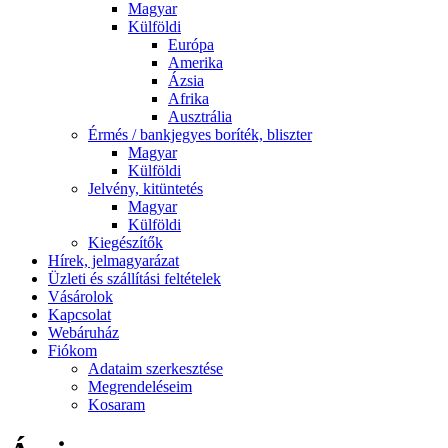
Magyar
Külföldi
Európa
Amerika
Ázsia
Afrika
Ausztrália
Érmés / bankjegyes boríték, bliszter
Magyar
Külföldi
Jelvény, kitüntetés
Magyar
Külföldi
Kiegészítők
Hírek, jelmagyarázat
Üzleti és szállítási feltételek
Vásárolok
Kapcsolat
Webáruház
Fiókom
Adataim szerkesztése
Megrendeléseim
Kosaram