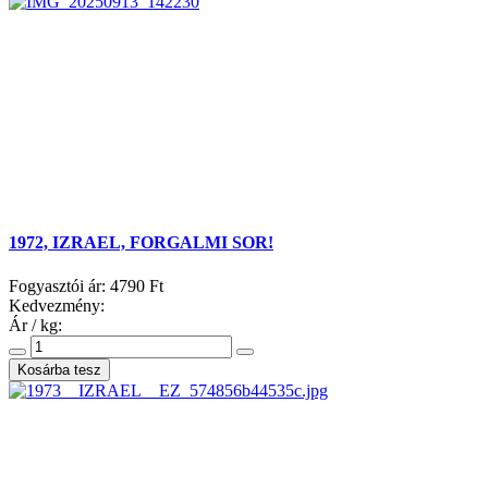
1972, IZRAEL, FORGALMI SOR!
Fogyasztói ár:
4790 Ft
Kedvezmény:
Ár / kg: