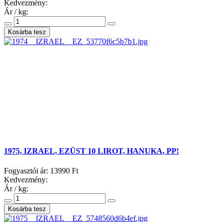
Kedvezmény:
Ár / kg:
1975, IZRAEL, EZÜST 10 LIROT, HANUKA, PP!
Fogyasztói ár:
13990 Ft
Kedvezmény:
Ár / kg: