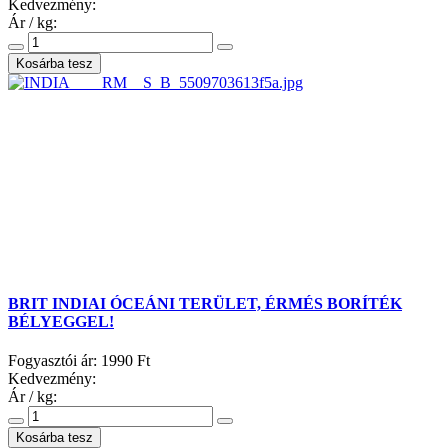
Kedvezmény:
Ár / kg:
BRIT INDIAI ÓCEÁNI TERÜLET, ÉRMÉS BORÍTÉK
BÉLYEGGEL!
Fogyasztói ár:
1990 Ft
Kedvezmény:
Ár / kg: