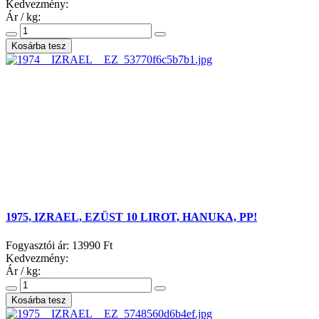
Kedvezmény:
Ár / kg:
1975, IZRAEL, EZÜST 10 LIROT, HANUKA, PP!
Fogyasztói ár:
13990 Ft
Kedvezmény:
Ár / kg: