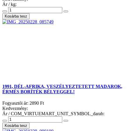
Ár / kg:
1991, DÉL-AFRIKA, VESZÉLYEZTETETT MADAROK,
ÉRMÉS BORÍTÉK BÉLYEGGEL!
Fogyasztói ár:
2890 Ft
Kedvezmény:
Ár / COM_VIRTUEMART_UNIT_SYMBOL_darab: