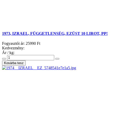
1973, IZRAEL, FÜGGETLENSÉG, EZÜST 10 LIROT, PP!
Fogyasztói ár:
25990 Ft
Kedvezmény:
Ár / kg: