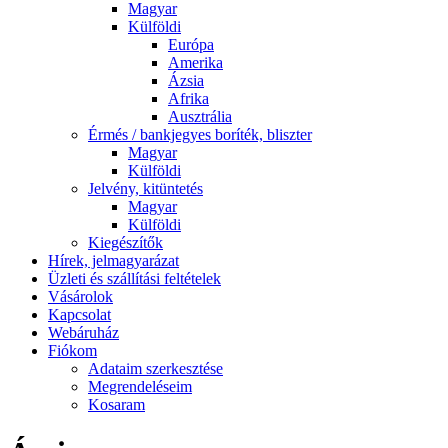
Magyar
Külföldi
Európa
Amerika
Ázsia
Afrika
Ausztrália
Érmés / bankjegyes boríték, bliszter
Magyar
Külföldi
Jelvény, kitüntetés
Magyar
Külföldi
Kiegészítők
Hírek, jelmagyarázat
Üzleti és szállítási feltételek
Vásárolok
Kapcsolat
Webáruház
Fiókom
Adataim szerkesztése
Megrendeléseim
Kosaram