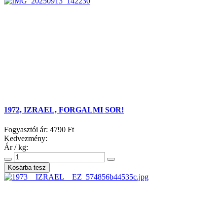
1972, IZRAEL, FORGALMI SOR!
Fogyasztói ár:
4790 Ft
Kedvezmény:
Ár / kg: