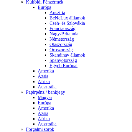
Külföldi Pénzérmék
Európa
Ausztria
BeNeLux álllamok
Cseh- és Szlovákia
Franciaország
Nagy-Britannia
Németország
Olaszország
Oroszország
Skandináv államok
Spanyolország
Egyéb Európai
Amerika
Ázsia
Afrika
Ausztrália
Papírpénz / bankjegy
Magyar
Európa
Amerika
Ázsia
Afrika
Ausztrália
Forgalmi sorok