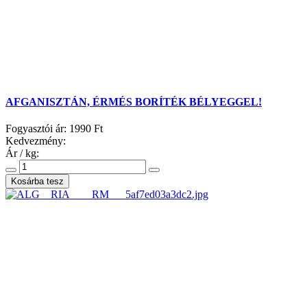
AFGANISZTÁN, ÉRMÉS BORÍTÉK BÉLYEGGEL!
Fogyasztói ár:
1990 Ft
Kedvezmény:
Ár / kg: