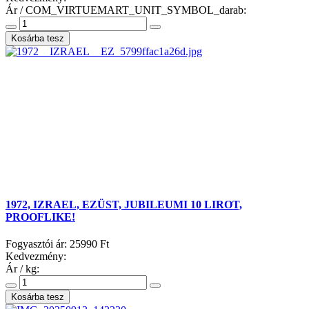
Ár / COM_VIRTUEMART_UNIT_SYMBOL_darab:
1972, IZRAEL, EZÜST, JUBILEUMI 10 LIROT,
PROOFLIKE!
Fogyasztói ár:
25990 Ft
Kedvezmény:
Ár / kg: