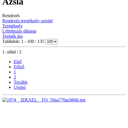
Ázsia
Rendezés
Rendezés terméknév szerint
Terméknév
Létrehozás dátuma
Termék ára
Találatok: 1 - 100 / 135
1. oldal / 2
Első
Előző
1
2
Tovább
Utolsó