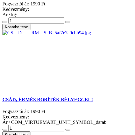
Fogyasztói ár:
1990 Ft
Kedvezmény:
Ár / kg:
CSÁD, ÉRMÉS BORÍTÉK BÉLYEGGEL!
Fogyasztói ár:
1990 Ft
Kedvezmény:
Ár / COM_VIRTUEMART_UNIT_SYMBOL_darab: