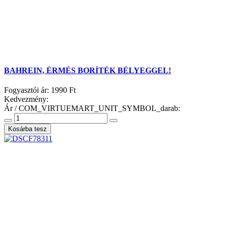
BAHREIN, ÉRMÉS BORÍTÉK BÉLYEGGEL!
Fogyasztói ár:
1990 Ft
Kedvezmény:
Ár / COM_VIRTUEMART_UNIT_SYMBOL_darab: