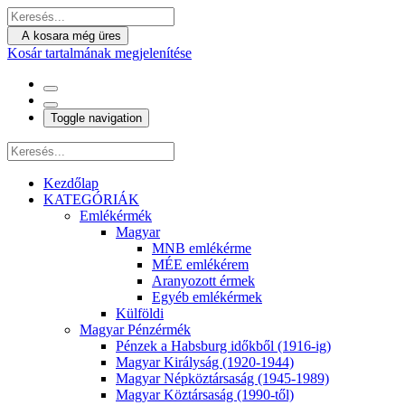
A kosara még üres
Kosár tartalmának megjelenítése
Toggle navigation
Kezdőlap
KATEGÓRIÁK
Emlékérmék
Magyar
MNB emlékérme
MÉE emlékérem
Aranyozott érmek
Egyéb emlékérmek
Külföldi
Magyar Pénzérmék
Pénzek a Habsburg időkből (1916-ig)
Magyar Királyság (1920-1944)
Magyar Népköztársaság (1945-1989)
Magyar Köztársaság (1990-től)