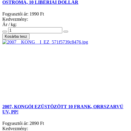
OSTROMA, 10 LIBÉRIAI DOLLÁR
Fogyasztói ár:
1990 Ft
Kedvezmény:
Ár / kg:
2007, KONGÓI EZÜSTÖZÖTT 10 FRANK, ORRSZARVÚ
UV, PP!
Fogyasztói ár:
2890 Ft
Kedvezmény: