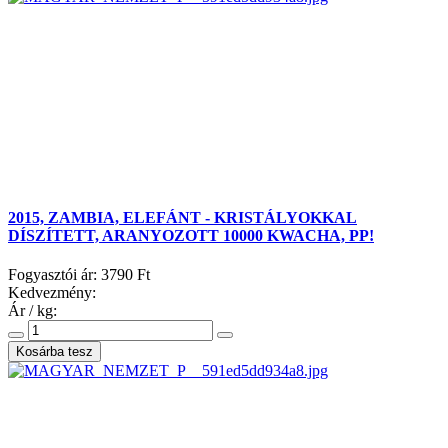
2015, ZAMBIA, ELEFÁNT - KRISTÁLYOKKAL
DÍSZÍTETT, ARANYOZOTT 10000 KWACHA, PP!
Fogyasztói ár:
3790 Ft
Kedvezmény:
Ár / kg: