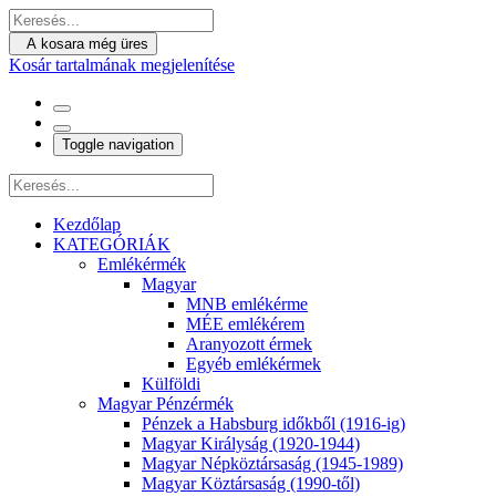
A kosara még üres
Kosár tartalmának megjelenítése
Toggle navigation
Kezdőlap
KATEGÓRIÁK
Emlékérmék
Magyar
MNB emlékérme
MÉE emlékérem
Aranyozott érmek
Egyéb emlékérmek
Külföldi
Magyar Pénzérmék
Pénzek a Habsburg időkből (1916-ig)
Magyar Királyság (1920-1944)
Magyar Népköztársaság (1945-1989)
Magyar Köztársaság (1990-től)