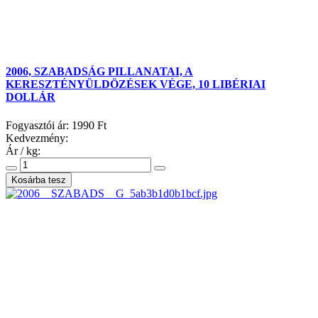
2006, SZABADSÁG PILLANATAI, A
KERESZTÉNYÜLDÖZÉSEK VÉGE, 10 LIBÉRIAI
DOLLÁR
Fogyasztói ár:
1990 Ft
Kedvezmény:
Ár / kg: