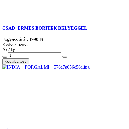
CSÁD, ÉRMÉS BORÍTÉK BÉLYEGGEL!
Fogyasztói ár:
1990 Ft
Kedvezmény:
Ár / kg: