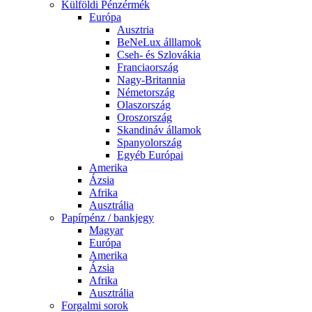
Külföldi Pénzérmék
Európa
Ausztria
BeNeLux álllamok
Cseh- és Szlovákia
Franciaország
Nagy-Britannia
Németország
Olaszország
Oroszország
Skandináv államok
Spanyolország
Egyéb Európai
Amerika
Ázsia
Afrika
Ausztrália
Papírpénz / bankjegy
Magyar
Európa
Amerika
Ázsia
Afrika
Ausztrália
Forgalmi sorok