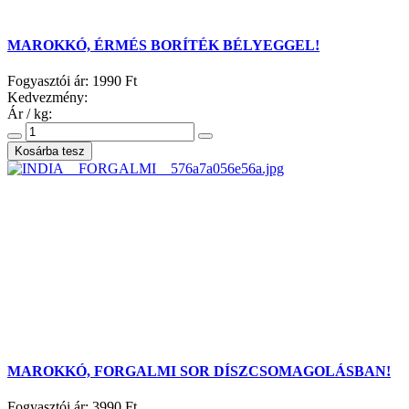
MAROKKÓ, ÉRMÉS BORÍTÉK BÉLYEGGEL!
Fogyasztói ár:
1990 Ft
Kedvezmény:
Ár / kg:
MAROKKÓ, FORGALMI SOR DÍSZCSOMAGOLÁSBAN!
Fogyasztói ár:
3990 Ft