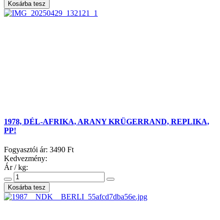
1978, DÉL-AFRIKA, ARANY KRÜGERRAND, REPLIKA,
PP!
Fogyasztói ár:
3490 Ft
Kedvezmény:
Ár / kg: