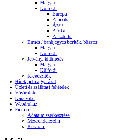
Magyar
Külföldi
Európa
Amerika
Ázsia
Afrika
Ausztrália
Érmés / bankjegyes boríték, bliszter
Magyar
Külföldi
Jelvény, kitüntetés
Magyar
Külföldi
Kiegészítők
Hírek, jelmagyarázat
Üzleti és szállítási feltételek
Vásárolok
Kapcsolat
Webáruház
Fiókom
Adataim szerkesztése
Megrendeléseim
Kosaram