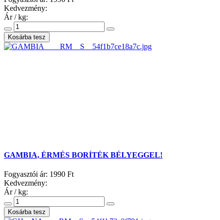
Kedvezmény:
Ár / kg:
GAMBIA, ÉRMÉS BORÍTÉK BÉLYEGGEL!
Fogyasztói ár:
1990 Ft
Kedvezmény:
Ár / kg: