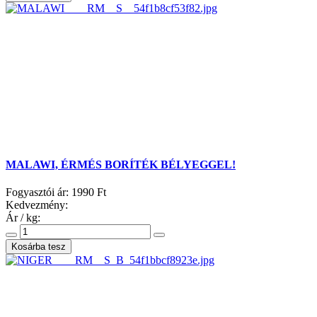
MALAWI, ÉRMÉS BORÍTÉK BÉLYEGGEL!
Fogyasztói ár:
1990 Ft
Kedvezmény:
Ár / kg: