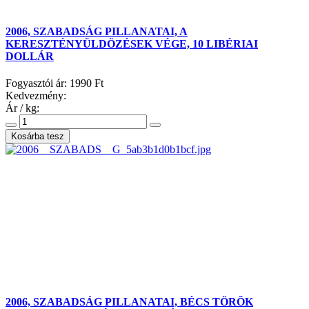
2006, SZABADSÁG PILLANATAI, A
KERESZTÉNYÜLDÖZÉSEK VÉGE, 10 LIBÉRIAI
DOLLÁR
Fogyasztói ár:
1990 Ft
Kedvezmény:
Ár / kg:
2006, SZABADSÁG PILLANATAI, BÉCS TÖRÖK