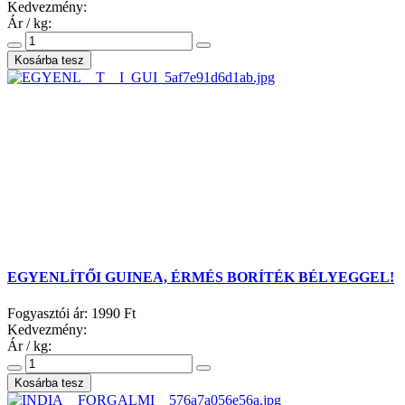
Kedvezmény:
Ár / kg:
EGYENLÍTŐI GUINEA, ÉRMÉS BORÍTÉK BÉLYEGGEL!
Fogyasztói ár:
1990 Ft
Kedvezmény:
Ár / kg: