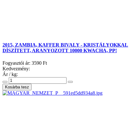
2015, ZAMBIA, KAFFER BIVALY - KRISTÁLYOKKAL
DÍSZÍTETT, ARANYOZOTT 10000 KWACHA, PP!
Fogyasztói ár:
3590 Ft
Kedvezmény:
Ár / kg: