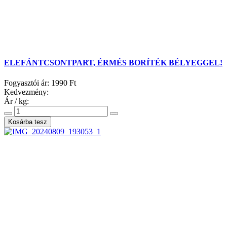
ELEFÁNTCSONTPART, ÉRMÉS BORÍTÉK BÉLYEGGEL!
Fogyasztói ár:
1990 Ft
Kedvezmény:
Ár / kg: