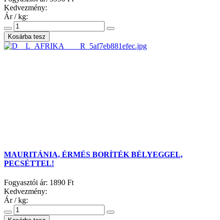
Kedvezmény:
Ár / kg:
MAURITÁNIA, ÉRMÉS BORÍTÉK BÉLYEGGEL,
PECSÉTTEL!
Fogyasztói ár:
1890 Ft
Kedvezmény:
Ár / kg: