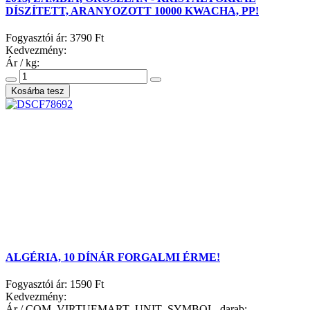
DÍSZÍTETT, ARANYOZOTT 10000 KWACHA, PP!
Fogyasztói ár:
3790 Ft
Kedvezmény:
Ár / kg:
ALGÉRIA, 10 DÍNÁR FORGALMI ÉRME!
Fogyasztói ár:
1590 Ft
Kedvezmény:
Ár / COM_VIRTUEMART_UNIT_SYMBOL_darab: