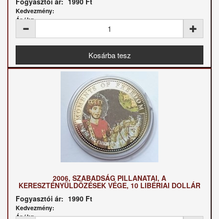
Fogyasztói ár:
1990 Ft
Kedvezmény:
Ár / kg:
2006, SZABADSÁG PILLANATAI, A
KERESZTÉNYÜLDÖZÉSEK VÉGE, 10 LIBÉRIAI DOLLÁR
Fogyasztói ár:
1990 Ft
Kedvezmény:
Ár / kg: