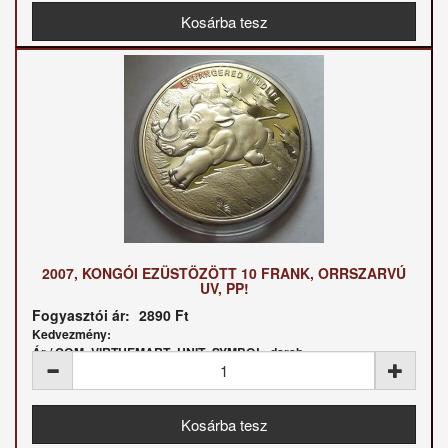
2007, KONGÓI EZÜSTÖZÖTT 10 FRANK, ORRSZARVÚ
UV, PP!
Fogyasztói ár:
2890 Ft
Kedvezmény:
Ár / COM_VIRTUEMART_UNIT_SYMBOL_darab: