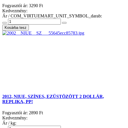
Fogyasztói ár:
3290 Ft
Kedvezmény:
Ár / COM_VIRTUEMART_UNIT_SYMBOL_darab:
2012, NIUE, SZÍNES, EZÜSTÖZÖTT 2 DOLLÁR,
REPLIKA, PP!
Fogyasztói ár:
2890 Ft
Kedvezmény:
Ár / kg: