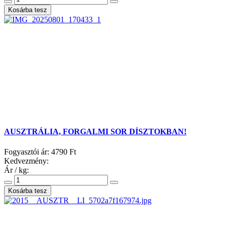
AUSZTRÁLIA, FORGALMI SOR DÍSZTOKBAN!
Fogyasztói ár:
4790 Ft
Kedvezmény:
Ár / kg: