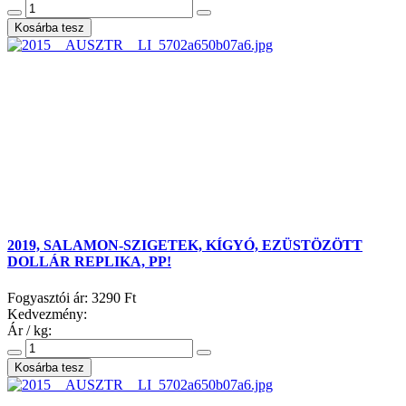
2019, SALAMON-SZIGETEK, KÍGYÓ, EZÜSTÖZÖTT
DOLLÁR REPLIKA, PP!
Fogyasztói ár:
3290 Ft
Kedvezmény:
Ár / kg: