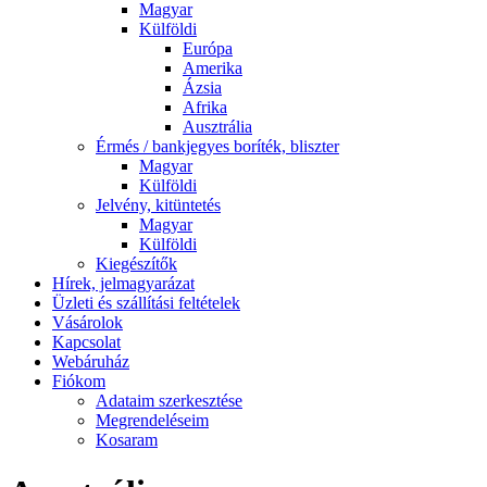
Magyar
Külföldi
Európa
Amerika
Ázsia
Afrika
Ausztrália
Érmés / bankjegyes boríték, bliszter
Magyar
Külföldi
Jelvény, kitüntetés
Magyar
Külföldi
Kiegészítők
Hírek, jelmagyarázat
Üzleti és szállítási feltételek
Vásárolok
Kapcsolat
Webáruház
Fiókom
Adataim szerkesztése
Megrendeléseim
Kosaram