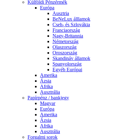
Külföldi Pénzérmék
Európa
Ausztria
BeNeLux álllamok
Cseh- és Szlovákia
Franciaország
Nagy-Britannia
Németország
Olaszország
Oroszország
Skandináv államok
Spanyolország
Egyéb Európai
Amerika
Ázsia
Afrika
Ausztrália
Papírpénz / bankjegy
Magyar
Európa
Amerika
Ázsia
Afrika
Ausztrália
Forgalmi sorok