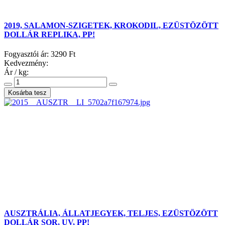
2019, SALAMON-SZIGETEK, KROKODIL, EZÜSTÖZÖTT
DOLLÁR REPLIKA, PP!
Fogyasztói ár:
3290 Ft
Kedvezmény:
Ár / kg:
AUSZTRÁLIA, ÁLLATJEGYEK, TELJES, EZÜSTÖZÖTT
DOLLÁR SOR, UV, PP!