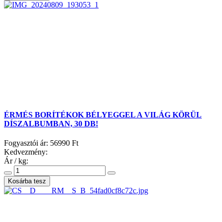
ÉRMÉS BORÍTÉKOK BÉLYEGGEL A VILÁG KÖRÜL
DÍSZALBUMBAN, 30 DB!
Fogyasztói ár:
56990 Ft
Kedvezmény:
Ár / kg: