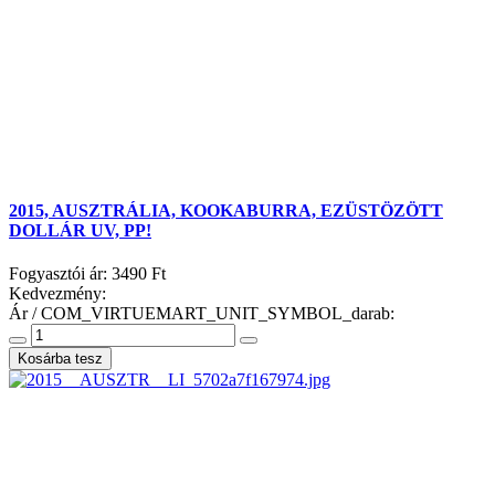
2015, AUSZTRÁLIA, KOOKABURRA, EZÜSTÖZÖTT
DOLLÁR UV, PP!
Fogyasztói ár:
3490 Ft
Kedvezmény:
Ár / COM_VIRTUEMART_UNIT_SYMBOL_darab: