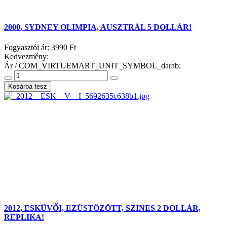
2000, SYDNEY OLIMPIA, AUSZTRÁL 5 DOLLÁR!
Fogyasztói ár:
3990 Ft
Kedvezmény:
Ár / COM_VIRTUEMART_UNIT_SYMBOL_darab:
2012, ESKÜVŐI, EZÜSTÖZÖTT, SZÍNES 2 DOLLÁR,
REPLIKA!