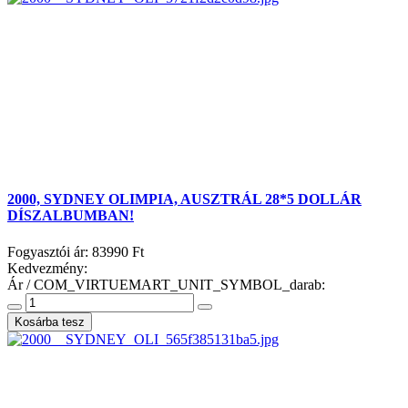
2000, SYDNEY OLIMPIA, AUSZTRÁL 28*5 DOLLÁR
DÍSZALBUMBAN!
Fogyasztói ár:
83990 Ft
Kedvezmény:
Ár / COM_VIRTUEMART_UNIT_SYMBOL_darab: