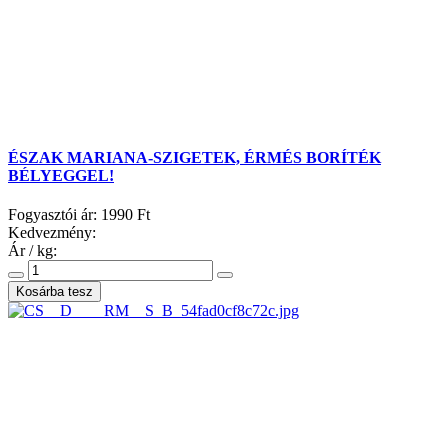
ÉSZAK MARIANA-SZIGETEK, ÉRMÉS BORÍTÉK
BÉLYEGGEL!
Fogyasztói ár:
1990 Ft
Kedvezmény:
Ár / kg: