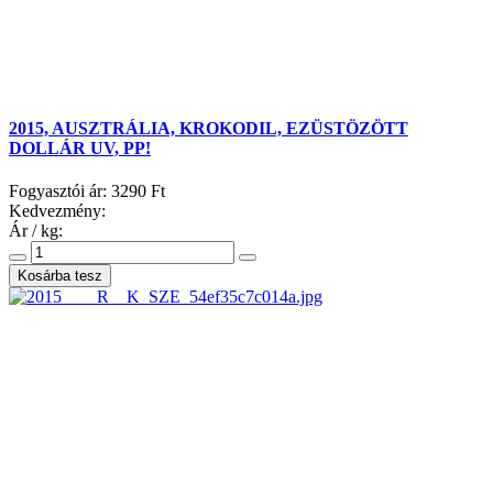
2015, AUSZTRÁLIA, KROKODIL, EZÜSTÖZÖTT
DOLLÁR UV, PP!
Fogyasztói ár:
3290 Ft
Kedvezmény:
Ár / kg: