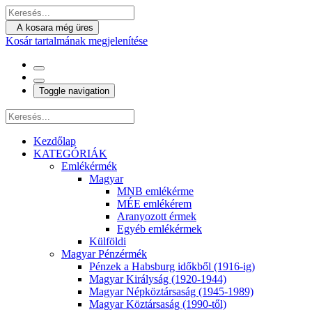
A kosara még üres
Kosár tartalmának megjelenítése
Toggle navigation
Kezdőlap
KATEGÓRIÁK
Emlékérmék
Magyar
MNB emlékérme
MÉE emlékérem
Aranyozott érmek
Egyéb emlékérmek
Külföldi
Magyar Pénzérmék
Pénzek a Habsburg időkből (1916-ig)
Magyar Királyság (1920-1944)
Magyar Népköztársaság (1945-1989)
Magyar Köztársaság (1990-től)