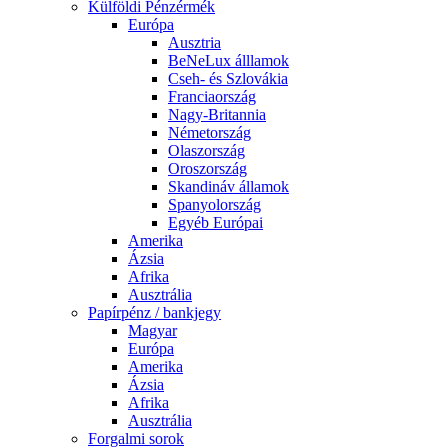
Külföldi Pénzérmék
Európa
Ausztria
BeNeLux álllamok
Cseh- és Szlovákia
Franciaország
Nagy-Britannia
Németország
Olaszország
Oroszország
Skandináv államok
Spanyolország
Egyéb Európai
Amerika
Ázsia
Afrika
Ausztrália
Papírpénz / bankjegy
Magyar
Európa
Amerika
Ázsia
Afrika
Ausztrália
Forgalmi sorok