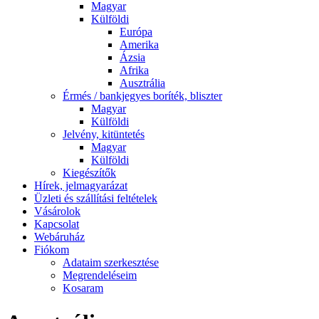
Magyar
Külföldi
Európa
Amerika
Ázsia
Afrika
Ausztrália
Érmés / bankjegyes boríték, bliszter
Magyar
Külföldi
Jelvény, kitüntetés
Magyar
Külföldi
Kiegészítők
Hírek, jelmagyarázat
Üzleti és szállítási feltételek
Vásárolok
Kapcsolat
Webáruház
Fiókom
Adataim szerkesztése
Megrendeléseim
Kosaram