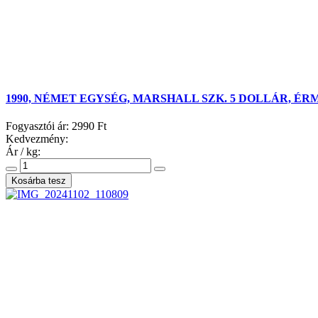
1990, NÉMET EGYSÉG, MARSHALL SZK. 5 DOLLÁR, ÉR
Fogyasztói ár:
2990 Ft
Kedvezmény:
Ár / kg: