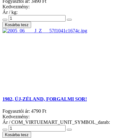
Fogyasztói ár:
3490 Ft
Kedvezmény:
Ár / kg:
1982, ÚJ-ZÉLAND, FORGALMI SOR!
Fogyasztói ár:
4790 Ft
Kedvezmény:
Ár / COM_VIRTUEMART_UNIT_SYMBOL_darab: