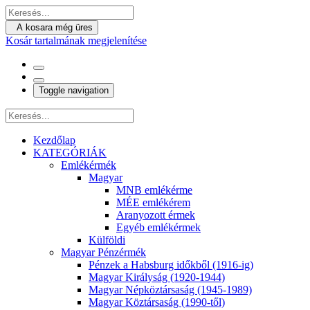
A kosara még üres
Kosár tartalmának megjelenítése
Toggle navigation
Kezdőlap
KATEGÓRIÁK
Emlékérmék
Magyar
MNB emlékérme
MÉE emlékérem
Aranyozott érmek
Egyéb emlékérmek
Külföldi
Magyar Pénzérmék
Pénzek a Habsburg időkből (1916-ig)
Magyar Királyság (1920-1944)
Magyar Népköztársaság (1945-1989)
Magyar Köztársaság (1990-től)