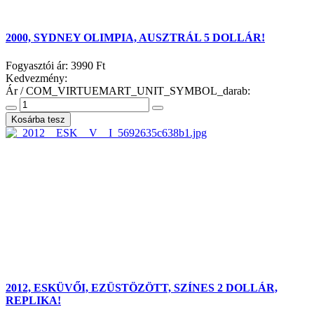
2000, SYDNEY OLIMPIA, AUSZTRÁL 5 DOLLÁR!
Fogyasztói ár:
3990 Ft
Kedvezmény:
Ár / COM_VIRTUEMART_UNIT_SYMBOL_darab:
2012, ESKÜVŐI, EZÜSTÖZÖTT, SZÍNES 2 DOLLÁR,
REPLIKA!