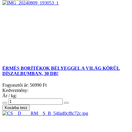
ÉRMÉS BORÍTÉKOK BÉLYEGGEL A VILÁG KÖRÜL
DÍSZALBUMBAN, 30 DB!
Fogyasztói ár:
56990 Ft
Kedvezmény:
Ár / kg: