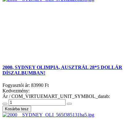
2000, SYDNEY OLIMPIA, AUSZTRÁL 28*5 DOLLÁR
DÍSZALBUMBAN!
Fogyasztói ár:
83990 Ft
Kedvezmény:
Ár / COM_VIRTUEMART_UNIT_SYMBOL_darab: