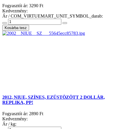
Fogyasztói ár:
3290 Ft
Kedvezmény:
Ár / COM_VIRTUEMART_UNIT_SYMBOL_darab:
2012, NIUE, SZÍNES, EZÜSTÖZÖTT 2 DOLLÁR,
REPLIKA, PP!
Fogyasztói ár:
2890 Ft
Kedvezmény:
Ár / kg: