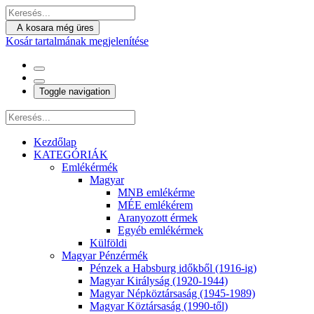
A kosara még üres
Kosár tartalmának megjelenítése
Toggle navigation
Kezdőlap
KATEGÓRIÁK
Emlékérmék
Magyar
MNB emlékérme
MÉE emlékérem
Aranyozott érmek
Egyéb emlékérmek
Külföldi
Magyar Pénzérmék
Pénzek a Habsburg időkből (1916-ig)
Magyar Királyság (1920-1944)
Magyar Népköztársaság (1945-1989)
Magyar Köztársaság (1990-től)