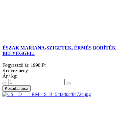
ÉSZAK MARIANA-SZIGETEK, ÉRMÉS BORÍTÉK
BÉLYEGGEL!
Fogyasztói ár:
1990 Ft
Kedvezmény:
Ár / kg: