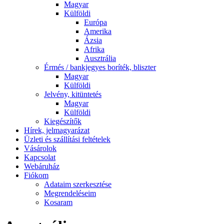
Magyar
Külföldi
Európa
Amerika
Ázsia
Afrika
Ausztrália
Érmés / bankjegyes boríték, bliszter
Magyar
Külföldi
Jelvény, kitüntetés
Magyar
Külföldi
Kiegészítők
Hírek, jelmagyarázat
Üzleti és szállítási feltételek
Vásárolok
Kapcsolat
Webáruház
Fiókom
Adataim szerkesztése
Megrendeléseim
Kosaram