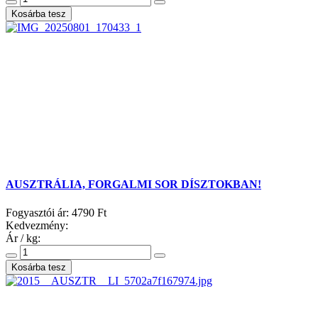
AUSZTRÁLIA, FORGALMI SOR DÍSZTOKBAN!
Fogyasztói ár:
4790 Ft
Kedvezmény:
Ár / kg: