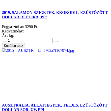
2019, SALAMON-SZIGETEK, KROKODIL, EZÜSTÖZÖTT
DOLLÁR REPLIKA, PP!
Fogyasztói ár:
3290 Ft
Kedvezmény:
Ár / kg:
AUSZTRÁLIA, ÁLLATJEGYEK, TELJES, EZÜSTÖZÖTT
DOLLÁR SOR, UV, PP!