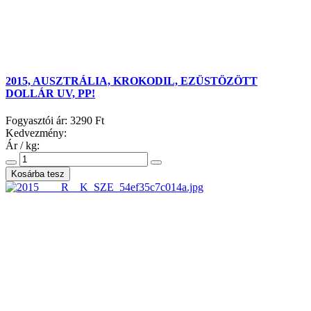
2015, AUSZTRÁLIA, KROKODIL, EZÜSTÖZÖTT
DOLLÁR UV, PP!
Fogyasztói ár:
3290 Ft
Kedvezmény:
Ár / kg: