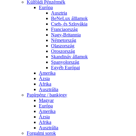
Külföldi Pénzérmék
Európa
Ausztria
BeNeLux álllamok
Cseh- és Szlovákia
Franciaország
Nagy-Britannia
Németország
Olaszország
Oroszország
Skandináv államok
Spanyolország
Egyéb Európai
Amerika
Ázsia
Afrika
Ausztrália
Papírpénz / bankjegy
Magyar
Európa
Amerika
Ázsia
Afrika
Ausztrália
Forgalmi sorok