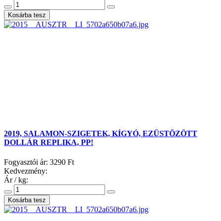
2019, SALAMON-SZIGETEK, KÍGYÓ, EZÜSTÖZÖTT
DOLLÁR REPLIKA, PP!
Fogyasztói ár:
3290 Ft
Kedvezmény:
Ár / kg: