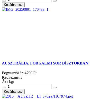
AUSZTRÁLIA, FORGALMI SOR DÍSZTOKBAN!
Fogyasztói ár:
4790 Ft
Kedvezmény:
Ár / kg: