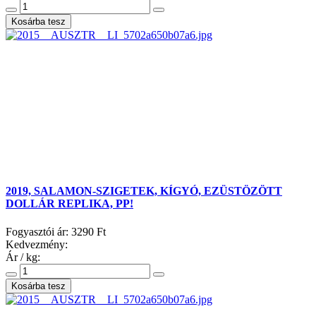
2019, SALAMON-SZIGETEK, KÍGYÓ, EZÜSTÖZÖTT
DOLLÁR REPLIKA, PP!
Fogyasztói ár:
3290 Ft
Kedvezmény:
Ár / kg: