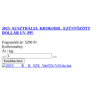
2015, AUSZTRÁLIA, KROKODIL, EZÜSTÖZÖTT
DOLLÁR UV, PP!
Fogyasztói ár:
3290 Ft
Kedvezmény:
Ár / kg: