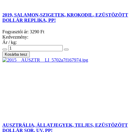
2019, SALAMON-SZIGETEK, KROKODIL, EZÜSTÖZÖTT
DOLLÁR REPLIKA, PP!
Fogyasztói ár:
3290 Ft
Kedvezmény:
Ár / kg:
AUSZTRÁLIA, ÁLLATJEGYEK, TELJES, EZÜSTÖZÖTT
DOLLÁR SOR, UV, PP!