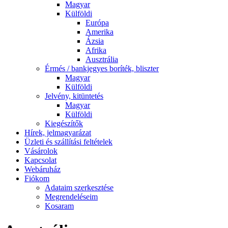
Magyar
Külföldi
Európa
Amerika
Ázsia
Afrika
Ausztrália
Érmés / bankjegyes boríték, bliszter
Magyar
Külföldi
Jelvény, kitüntetés
Magyar
Külföldi
Kiegészítők
Hírek, jelmagyarázat
Üzleti és szállítási feltételek
Vásárolok
Kapcsolat
Webáruház
Fiókom
Adataim szerkesztése
Megrendeléseim
Kosaram