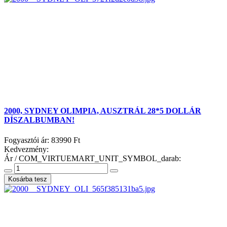
2000, SYDNEY OLIMPIA, AUSZTRÁL 28*5 DOLLÁR
DÍSZALBUMBAN!
Fogyasztói ár:
83990 Ft
Kedvezmény:
Ár / COM_VIRTUEMART_UNIT_SYMBOL_darab: