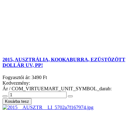
2015, AUSZTRÁLIA, KOOKABURRA, EZÜSTÖZÖTT
DOLLÁR UV, PP!
Fogyasztói ár:
3490 Ft
Kedvezmény:
Ár / COM_VIRTUEMART_UNIT_SYMBOL_darab: