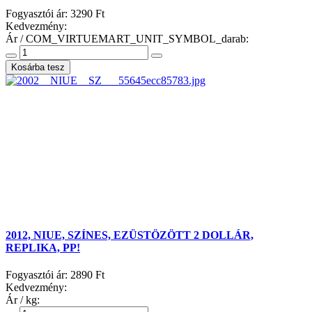
Fogyasztói ár:
3290 Ft
Kedvezmény:
Ár / COM_VIRTUEMART_UNIT_SYMBOL_darab:
2012, NIUE, SZÍNES, EZÜSTÖZÖTT 2 DOLLÁR,
REPLIKA, PP!
Fogyasztói ár:
2890 Ft
Kedvezmény:
Ár / kg: