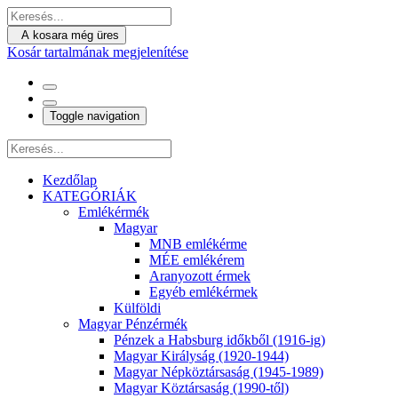
A kosara még üres
Kosár tartalmának megjelenítése
Toggle navigation
Kezdőlap
KATEGÓRIÁK
Emlékérmék
Magyar
MNB emlékérme
MÉE emlékérem
Aranyozott érmek
Egyéb emlékérmek
Külföldi
Magyar Pénzérmék
Pénzek a Habsburg időkből (1916-ig)
Magyar Királyság (1920-1944)
Magyar Népköztársaság (1945-1989)
Magyar Köztársaság (1990-től)