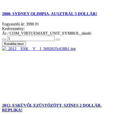
2000, SYDNEY OLIMPIA, AUSZTRÁL 5 DOLLÁR!
Fogyasztói ár:
3990 Ft
Kedvezmény:
Ár / COM_VIRTUEMART_UNIT_SYMBOL_darab:
2012, ESKÜVŐI, EZÜSTÖZÖTT, SZÍNES 2 DOLLÁR,
REPLIKA!