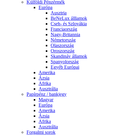
Külföldi Pénzérmék
Európa
Ausztria
BeNeLux álllamok
Cseh- és Szlovákia
Franciaország
Nagy-Britannia
Németország
Olaszország
Oroszország
Skandináv államok
Spanyolország
Egyéb Európai
Amerika
Ázsia
Afrika
Ausztrália
Papírpénz / bankjegy
Magyar
Európa
Amerika
Ázsia
Afrika
Ausztrália
Forgalmi sorok