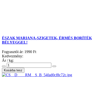
ÉSZAK MARIANA-SZIGETEK, ÉRMÉS BORÍTÉK
BÉLYEGGEL!
Fogyasztói ár:
1990 Ft
Kedvezmény:
Ár / kg: