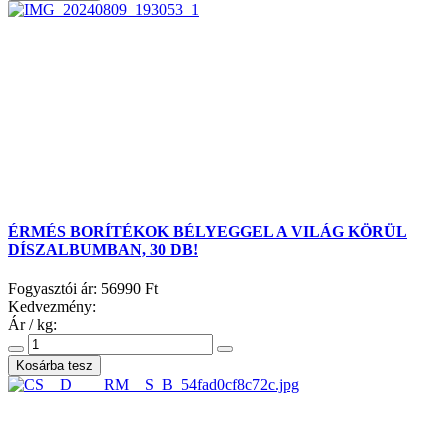
ÉRMÉS BORÍTÉKOK BÉLYEGGEL A VILÁG KÖRÜL
DÍSZALBUMBAN, 30 DB!
Fogyasztói ár:
56990 Ft
Kedvezmény:
Ár / kg: