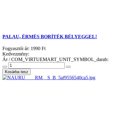
PALAU, ÉRMÉS BORÍTÉK BÉLYEGGEL!
Fogyasztói ár:
1990 Ft
Kedvezmény:
Ár / COM_VIRTUEMART_UNIT_SYMBOL_darab: