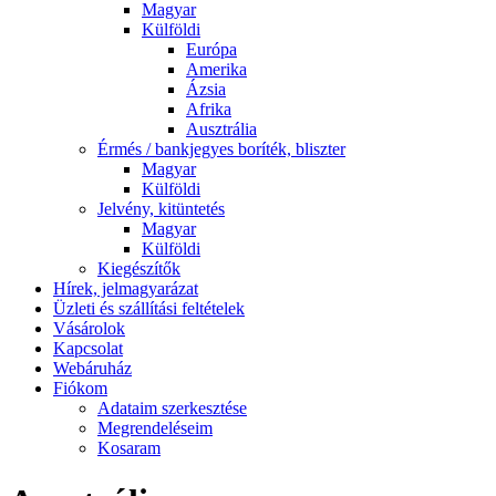
Magyar
Külföldi
Európa
Amerika
Ázsia
Afrika
Ausztrália
Érmés / bankjegyes boríték, bliszter
Magyar
Külföldi
Jelvény, kitüntetés
Magyar
Külföldi
Kiegészítők
Hírek, jelmagyarázat
Üzleti és szállítási feltételek
Vásárolok
Kapcsolat
Webáruház
Fiókom
Adataim szerkesztése
Megrendeléseim
Kosaram