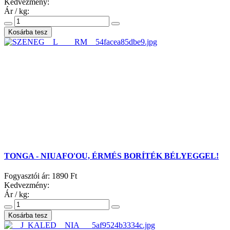
Kedvezmény:
Ár / kg:
TONGA - NIUAFO'OU, ÉRMÉS BORÍTÉK BÉLYEGGEL!
Fogyasztói ár:
1890 Ft
Kedvezmény:
Ár / kg: