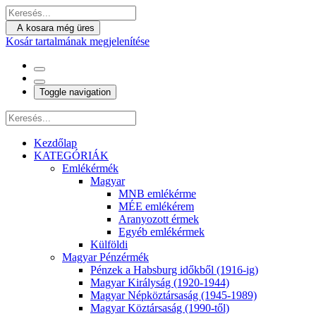
A kosara még üres
Kosár tartalmának megjelenítése
Toggle navigation
Kezdőlap
KATEGÓRIÁK
Emlékérmék
Magyar
MNB emlékérme
MÉE emlékérem
Aranyozott érmek
Egyéb emlékérmek
Külföldi
Magyar Pénzérmék
Pénzek a Habsburg időkből (1916-ig)
Magyar Királyság (1920-1944)
Magyar Népköztársaság (1945-1989)
Magyar Köztársaság (1990-től)