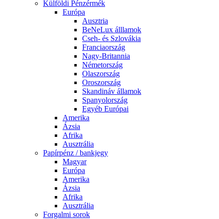
Külföldi Pénzérmék
Európa
Ausztria
BeNeLux álllamok
Cseh- és Szlovákia
Franciaország
Nagy-Britannia
Németország
Olaszország
Oroszország
Skandináv államok
Spanyolország
Egyéb Európai
Amerika
Ázsia
Afrika
Ausztrália
Papírpénz / bankjegy
Magyar
Európa
Amerika
Ázsia
Afrika
Ausztrália
Forgalmi sorok