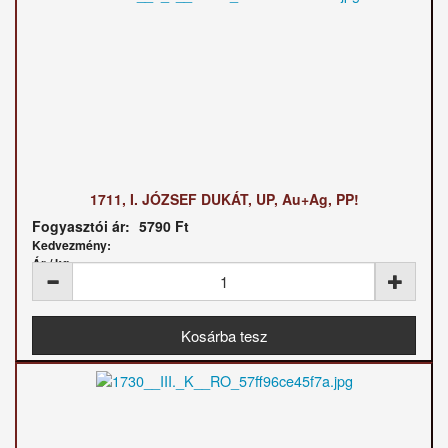
1711, I. JÓZSEF DUKÁT, UP, Au+Ag, PP!
Fogyasztói ár:
5790 Ft
Kedvezmény:
Ár / kg: