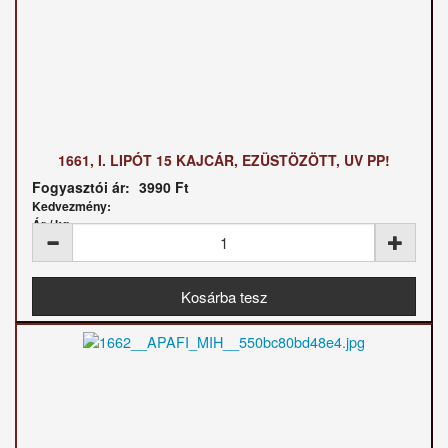
1661, I. LIPÓT 15 KAJCÁR, EZÜSTÖZÖTT, UV PP!
Fogyasztói ár:
3990 Ft
Kedvezmény:
Ár / kg: