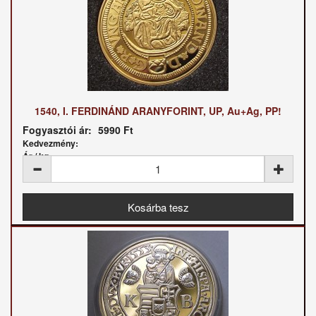
1540, I. FERDINÁND ARANYFORINT, UP, Au+Ag, PP!
Fogyasztói ár:
5990 Ft
Kedvezmény:
Ár / kg: