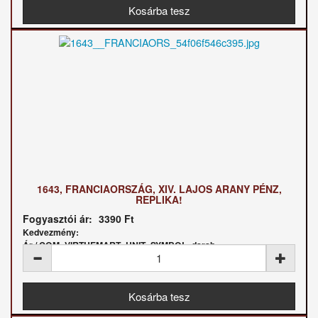
1643, FRANCIAORSZÁG, XIV. LAJOS ARANY PÉNZ,
REPLIKA!
Fogyasztói ár:
3390 Ft
Kedvezmény:
Ár / COM_VIRTUEMART_UNIT_SYMBOL_darab: