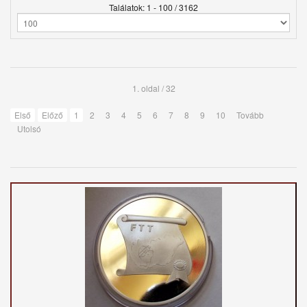
Találatok: 1 - 100 / 3162
1. oldal / 32
Első
Előző
1
2
3
4
5
6
7
8
9
10
Tovább
Utolsó