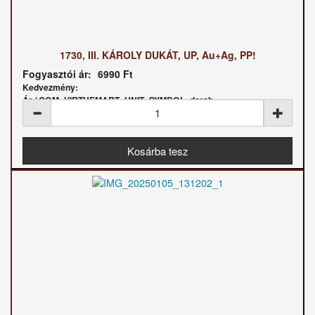
1730, III. KÁROLY DUKÁT, UP, Au+Ag, PP!
Fogyasztói ár:
6990 Ft
Kedvezmény:
Ár / COM_VIRTUEMART_UNIT_SYMBOL_darab: