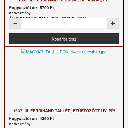
Fogyasztói ár:
5790 Ft
Kedvezmény:
Ár / COM_VIRTUEMART_UNIT_SYMBOL_darab:
1637, III. FERDINÁND TALLÉR, EZÜSTÖZÖTT UV, PP!
Fogyasztói ár:
4390 Ft
Kedvezmény: