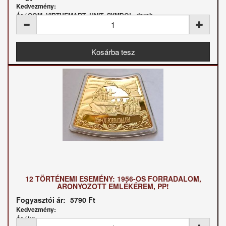
Kedvezmény:
Ár / COM_VIRTUEMART_UNIT_SYMBOL_darab:
12 TÖRTÉNEMI ESEMÉNY: 1956-OS FORRADALOM,
ARONYOZOTT EMLÉKÉREM, PP!
Fogyasztói ár:
5790 Ft
Kedvezmény:
Ár / kg: