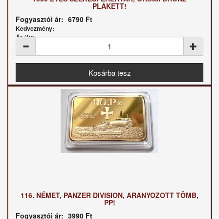
PLAKETT!
Fogyasztói ár:
6790 Ft
Kedvezmény:
Ár / kg:
116. NÉMET, PANZER DIVISION, ARANYOZOTT TÖMB,
PP!
Fogyasztói ár:
3990 Ft