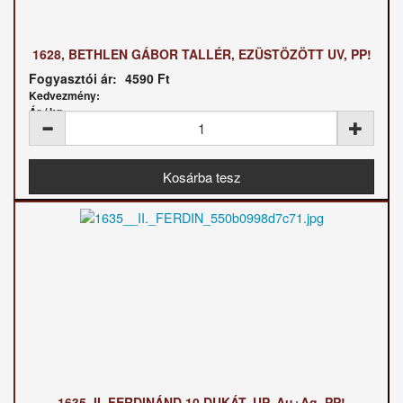
1628, BETHLEN GÁBOR TALLÉR, EZÜSTÖZÖTT UV, PP!
Fogyasztói ár:
4590 Ft
Kedvezmény:
Ár / kg:
1635, II. FERDINÁND 10 DUKÁT, UP, Au+Ag, PP!