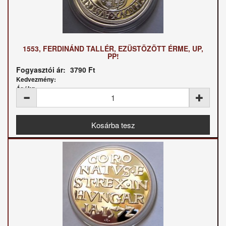
1553, FERDINÁND TALLÉR, EZÜSTÖZÖTT ÉRME, UP,
PP!
Fogyasztói ár:
3790 Ft
Kedvezmény:
Ár / kg: