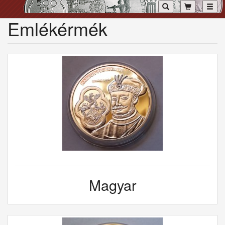
Toggl
Emlékérmék
Magyar