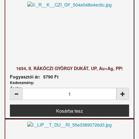
1654, II. RÁKÓCZI GYÖRGY DUKÁT, UP, Au+Ag, PP!
Fogyasztói ár:
5790 Ft
Kedvezmény:
Ár / kg: