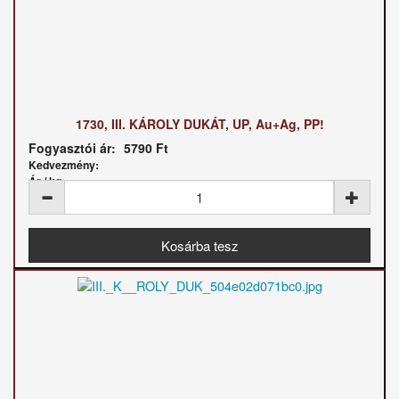
1730, III. KÁROLY DUKÁT, UP, Au+Ag, PP!
Fogyasztói ár:
5790 Ft
Kedvezmény:
Ár / kg: