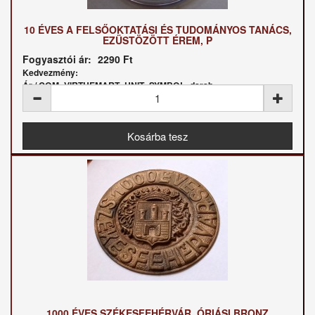
10 ÉVES A FELSŐOKTATÁSI ÉS TUDOMÁNYOS TANÁCS,
EZÜSTÖZÖTT ÉREM, P
Fogyasztói ár:
2290 Ft
Kedvezmény:
Ár / COM_VIRTUEMART_UNIT_SYMBOL_darab:
1000 ÉVES SZÉKESFEHÉRVÁR, ÓRIÁSI BRONZ