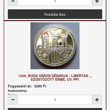
1339, BUDA VÁROS DÉNÁRJA - LIBERTAS ..,
EZÜSTÖZÖTT ÉRME, UV, PP!
Fogyasztói ár:
3290 Ft
Kedvezmény:
Ár / kg: