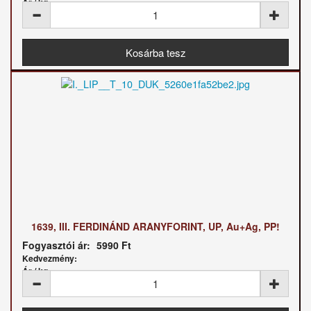
Ár / kg:
1639, III. FERDINÁND ARANYFORINT, UP, Au+Ag, PP!
Fogyasztói ár:
5990 Ft
Kedvezmény:
Ár / kg: