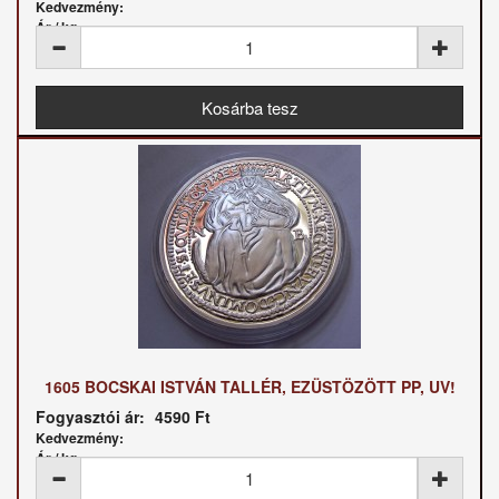
Kedvezmény:
Ár / kg:
1605 BOCSKAI ISTVÁN TALLÉR, EZÜSTÖZÖTT PP, UV!
Fogyasztói ár:
4590 Ft
Kedvezmény:
Ár / kg: