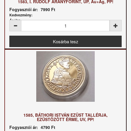
1583, I. RUDOLF ARANYFORINT, UP, Au+Ag, PP!
Fogyasztói ár:
7990 Ft
Kedvezmény:
Ár / kg:
1585, BÁTHORI ISTVÁN EZÜST TALLÉRJA,
EZÜSTÖZÖTT ÉRME, UV, PP!
Fogyasztói ár:
4790 Ft