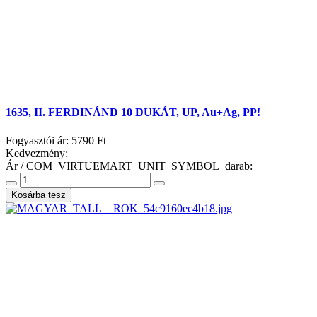
1635, II. FERDINÁND 10 DUKÁT, UP, Au+Ag, PP!
Fogyasztói ár:
5790 Ft
Kedvezmény:
Ár / COM_VIRTUEMART_UNIT_SYMBOL_darab: