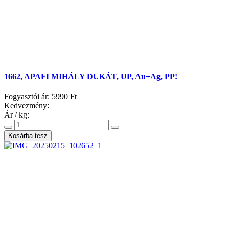
1662, APAFI MIHÁLY DUKÁT, UP, Au+Ag, PP!
Fogyasztói ár:
5990 Ft
Kedvezmény:
Ár / kg: