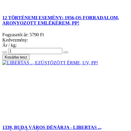
12 TÖRTÉNEMI ESEMÉNY: 1956-OS FORRADALOM,
ARONYOZOTT EMLÉKÉREM, PP!
Fogyasztói ár:
5790 Ft
Kedvezmény:
Ár / kg:
1339, BUDA VÁROS DÉNÁRJA - LIBERTAS ..,