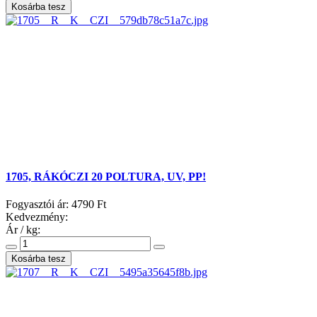
1705, RÁKÓCZI 20 POLTURA, UV, PP!
Fogyasztói ár:
4790 Ft
Kedvezmény:
Ár / kg: