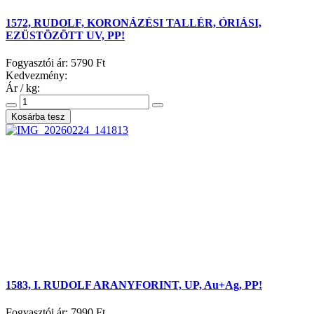
1572, RUDOLF, KORONÁZÉSI TALLÉR, ÓRIÁSI,
EZÜSTÖZÖTT UV, PP!
Fogyasztói ár:
5790 Ft
Kedvezmény:
Ár / kg:
1583, I. RUDOLF ARANYFORINT, UP, Au+Ag, PP!
Fogyasztói ár:
7990 Ft