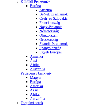
Külföldi Pénzérmék
Európa
Ausztria
BeNeLux álllamok
Cseh- és Szlovákia
Franciaország
Nagy-Britannia
Németország
Olaszország
Oroszország
Skandináv államok
Spanyolország
Egyéb Európai
Amerika
Ázsia
Afrika
Ausztrália
Papírpénz / bankjegy
Magyar
Európa
Amerika
Ázsia
Afrika
Ausztrália
Forgalmi sorok