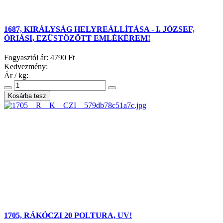
1687, KIRÁLYSÁG HELYREÁLLÍTÁSA - I. JÓZSEF,
ÓRIÁSI, EZÜSTÖZÖTT EMLÉKÉREM!
Fogyasztói ár:
4790 Ft
Kedvezmény:
Ár / kg:
1705, RÁKÓCZI 20 POLTURA, UV!