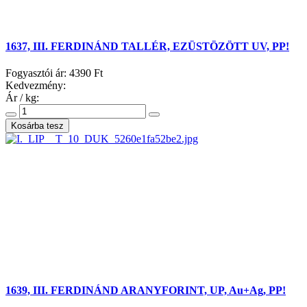
1637, III. FERDINÁND TALLÉR, EZÜSTÖZÖTT UV, PP!
Fogyasztói ár:
4390 Ft
Kedvezmény:
Ár / kg:
1639, III. FERDINÁND ARANYFORINT, UP, Au+Ag, PP!