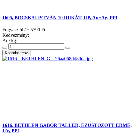
1605, BOCSKAI ISTVÁN 10 DUKÁT, UP, Au+Ag, PP!
Fogyasztói ár:
5790 Ft
Kedvezmény:
Ár / kg:
1616, BETHLEN GÁBOR TALLÉR, EZÜSTÖZÖTT ÉRME,
UV, PP!