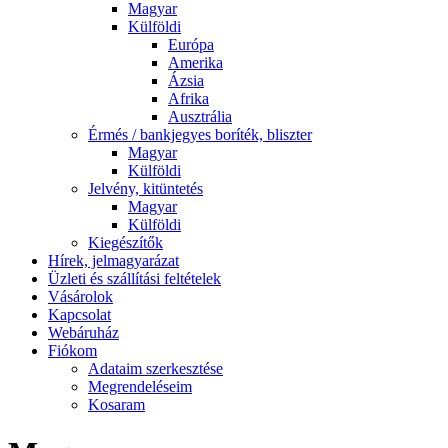
Magyar
Külföldi
Európa
Amerika
Ázsia
Afrika
Ausztrália
Érmés / bankjegyes boríték, bliszter
Magyar
Külföldi
Jelvény, kitüntetés
Magyar
Külföldi
Kiegészítők
Hírek, jelmagyarázat
Üzleti és szállítási feltételek
Vásárolok
Kapcsolat
Webáruház
Fiókom
Adataim szerkesztése
Megrendeléseim
Kosaram