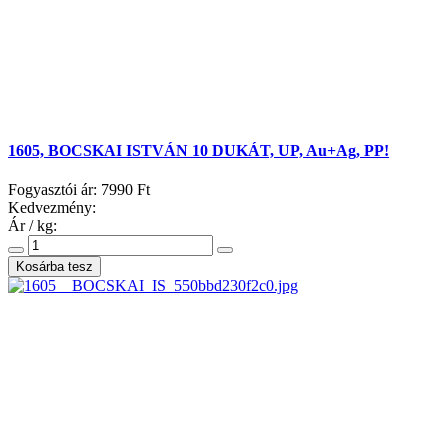
1605, BOCSKAI ISTVÁN 10 DUKÁT, UP, Au+Ag, PP!
Fogyasztói ár:
7990 Ft
Kedvezmény:
Ár / kg: