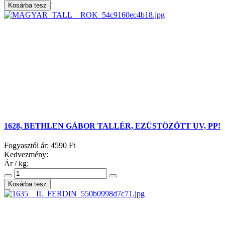
1628, BETHLEN GÁBOR TALLÉR, EZÜSTÖZÖTT UV, PP!
Fogyasztói ár:
4590 Ft
Kedvezmény:
Ár / kg: