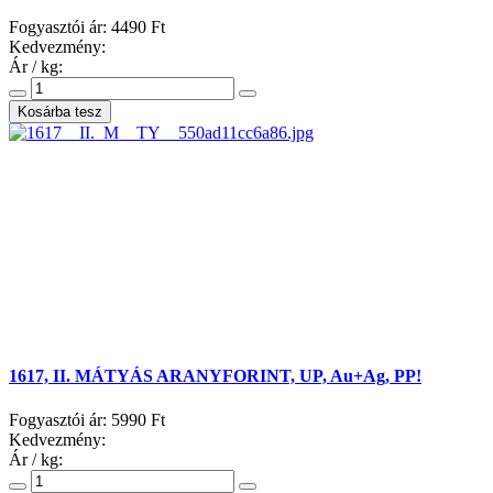
Fogyasztói ár:
4490 Ft
Kedvezmény:
Ár / kg:
1617, II. MÁTYÁS ARANYFORINT, UP, Au+Ag, PP!
Fogyasztói ár:
5990 Ft
Kedvezmény:
Ár / kg: