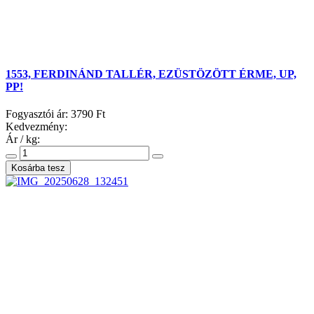
1553, FERDINÁND TALLÉR, EZÜSTÖZÖTT ÉRME, UP,
PP!
Fogyasztói ár:
3790 Ft
Kedvezmény:
Ár / kg: