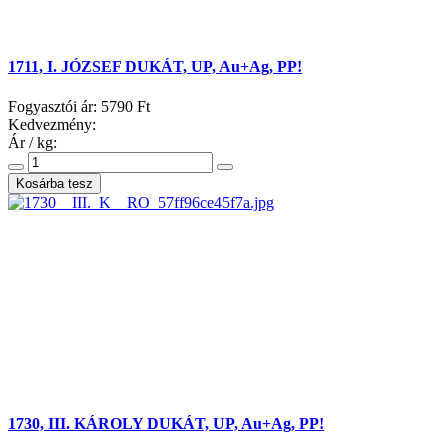
1711, I. JÓZSEF DUKÁT, UP, Au+Ag, PP!
Fogyasztói ár:
5790 Ft
Kedvezmény:
Ár / kg:
1730, III. KÁROLY DUKÁT, UP, Au+Ag, PP!