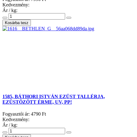
Kedvezmény:
Ár / kg:
1585, BÁTHORI ISTVÁN EZÜST TALLÉRJA,
EZÜSTÖZÖTT ÉRME, UV, PP!
Fogyasztói ár:
4790 Ft
Kedvezmény:
Ár / kg: