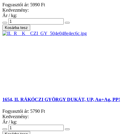
Fogyasztói ár:
5990 Ft
Kedvezmény:
Ár / kg:
1654, II. RÁKÓCZI GYÖRGY DUKÁT, UP, Au+Ag, PP!
Fogyasztói ár:
5790 Ft
Kedvezmény:
Ár / kg: