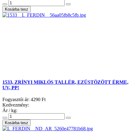
1533, ZRÍNYI MIKLÓS TALLÉR, EZÜSTÖZÖTT ÉRME,
UV, PP!
Fogyasztói ár:
4290 Ft
Kedvezmény:
Ár / kg: