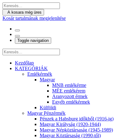
A kosara még üres
Kosár tartalmának megjelenítése
Toggle navigation
Kezdőlap
KATEGÓRIÁK
Emlékérmék
Magyar
MNB emlékérme
MÉE emlékérem
Aranyozott érmek
Egyéb emlékérmek
Külföldi
Magyar Pénzérmék
Pénzek a Habsburg időkből (1916-ig)
Magyar Királyság (1920-1944)
Magyar Népköztársaság (1945-1989)
Magyar Köztársaság (1990-től)