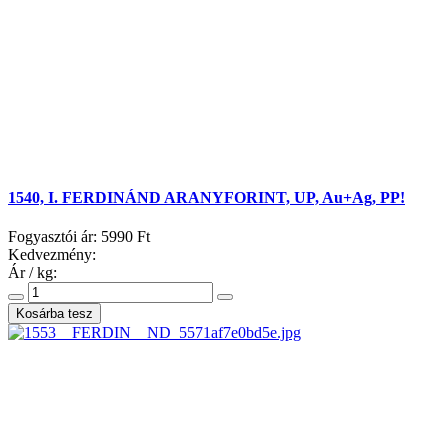
1540, I. FERDINÁND ARANYFORINT, UP, Au+Ag, PP!
Fogyasztói ár:
5990 Ft
Kedvezmény:
Ár / kg: