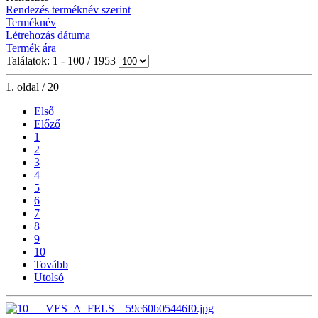
Rendezés terméknév szerint
Terméknév
Létrehozás dátuma
Termék ára
Találatok: 1 - 100 / 1953
1. oldal / 20
Első
Előző
1
2
3
4
5
6
7
8
9
10
Tovább
Utolsó