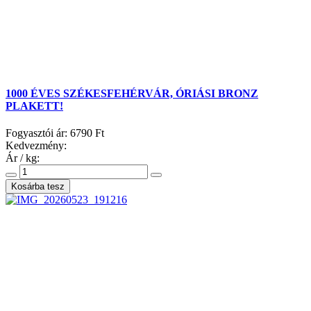
1000 ÉVES SZÉKESFEHÉRVÁR, ÓRIÁSI BRONZ
PLAKETT!
Fogyasztói ár:
6790 Ft
Kedvezmény:
Ár / kg: