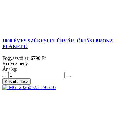
1000 ÉVES SZÉKESFEHÉRVÁR, ÓRIÁSI BRONZ
PLAKETT!
Fogyasztói ár:
6790 Ft
Kedvezmény:
Ár / kg: