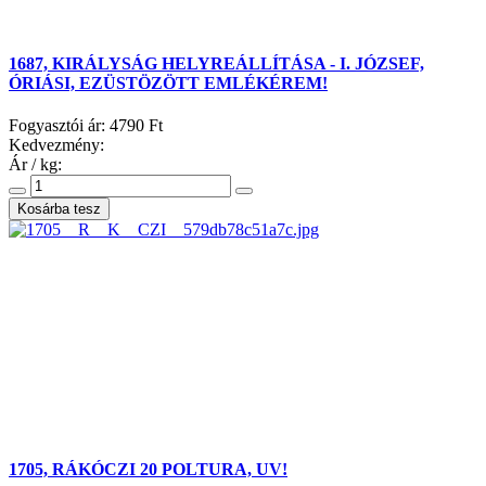
1687, KIRÁLYSÁG HELYREÁLLÍTÁSA - I. JÓZSEF,
ÓRIÁSI, EZÜSTÖZÖTT EMLÉKÉREM!
Fogyasztói ár:
4790 Ft
Kedvezmény:
Ár / kg:
1705, RÁKÓCZI 20 POLTURA, UV!