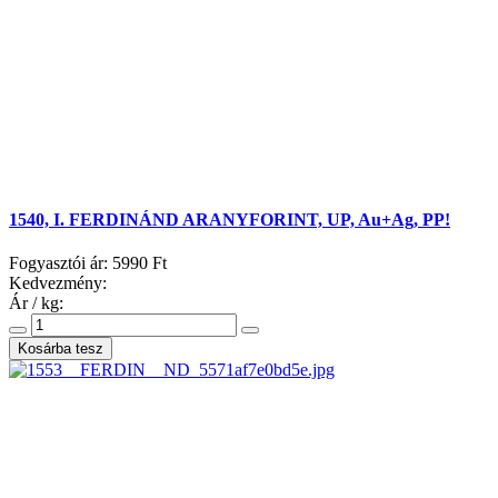
1540, I. FERDINÁND ARANYFORINT, UP, Au+Ag, PP!
Fogyasztói ár:
5990 Ft
Kedvezmény:
Ár / kg: