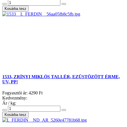
1533, ZRÍNYI MIKLÓS TALLÉR, EZÜSTÖZÖTT ÉRME,
UV, PP!
Fogyasztói ár:
4290 Ft
Kedvezmény:
Ár / kg: