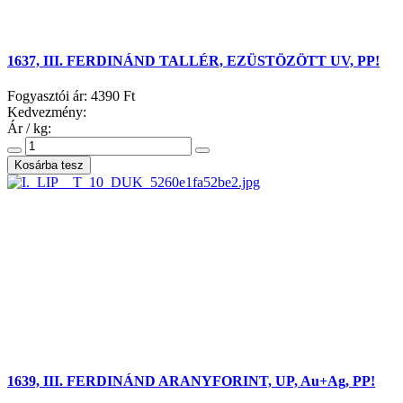
1637, III. FERDINÁND TALLÉR, EZÜSTÖZÖTT UV, PP!
Fogyasztói ár:
4390 Ft
Kedvezmény:
Ár / kg:
1639, III. FERDINÁND ARANYFORINT, UP, Au+Ag, PP!