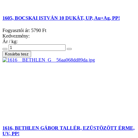
1605, BOCSKAI ISTVÁN 10 DUKÁT, UP, Au+Ag, PP!
Fogyasztói ár:
5790 Ft
Kedvezmény:
Ár / kg:
1616, BETHLEN GÁBOR TALLÉR, EZÜSTÖZÖTT ÉRME,
UV, PP!