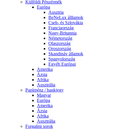
Külföldi Pénzérmék
Európa
Ausztria
BeNeLux álllamok
Cseh- és Szlovákia
Franciaország
Nagy-Britannia
Németország
Olaszország
Oroszország
Skandináv államok
Spanyolország
Egyéb Európai
Amerika
Ázsia
Afrika
Ausztrália
Papírpénz / bankjegy
Magyar
Európa
Amerika
Ázsia
Afrika
Ausztrália
Forgalmi sorok