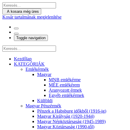
A kosara még üres
Kosár tartalmának megjelenítése
Toggle navigation
Kezdőlap
KATEGÓRIÁK
Emlékérmék
Magyar
MNB emlékérme
MÉE emlékérem
Aranyozott érmek
Egyéb emlékérmek
Külföldi
Magyar Pénzérmék
Pénzek a Habsburg időkből (1916-ig)
Magyar Királyság (1920-1944)
Magyar Népköztársaság (1945-1989)
Magyar Köztársaság (1990-től)