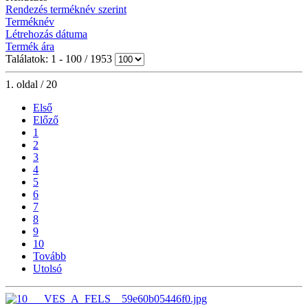
Rendezés terméknév szerint
Terméknév
Létrehozás dátuma
Termék ára
Találatok: 1 - 100 / 1953
1. oldal / 20
Első
Előző
1
2
3
4
5
6
7
8
9
10
Tovább
Utolsó