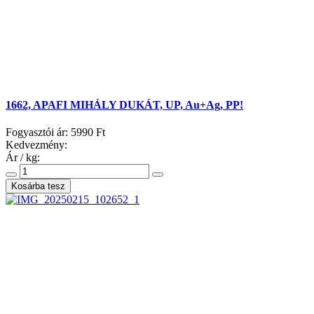
1662, APAFI MIHÁLY DUKÁT, UP, Au+Ag, PP!
Fogyasztói ár:
5990 Ft
Kedvezmény:
Ár / kg: