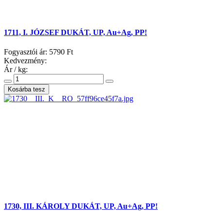
1711, I. JÓZSEF DUKÁT, UP, Au+Ag, PP!
Fogyasztói ár:
5790 Ft
Kedvezmény:
Ár / kg:
1730, III. KÁROLY DUKÁT, UP, Au+Ag, PP!