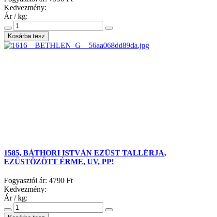
Kedvezmény:
Ár / kg:
1585, BÁTHORI ISTVÁN EZÜST TALLÉRJA,
EZÜSTÖZÖTT ÉRME, UV, PP!
Fogyasztói ár:
4790 Ft
Kedvezmény:
Ár / kg: