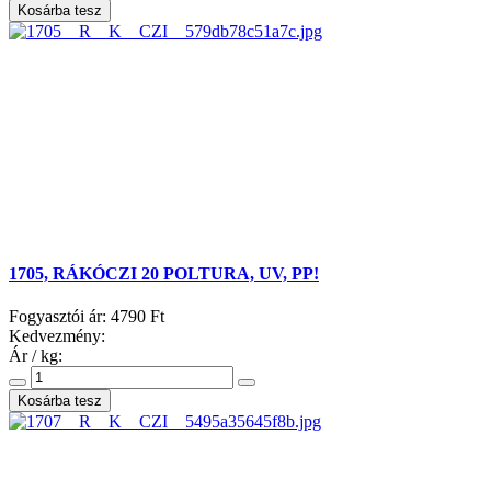
1705, RÁKÓCZI 20 POLTURA, UV, PP!
Fogyasztói ár:
4790 Ft
Kedvezmény:
Ár / kg: