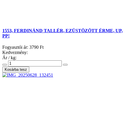
1553, FERDINÁND TALLÉR, EZÜSTÖZÖTT ÉRME, UP,
PP!
Fogyasztói ár:
3790 Ft
Kedvezmény:
Ár / kg: