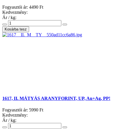
Fogyasztói ár:
4490 Ft
Kedvezmény:
Ár / kg:
1617, II. MÁTYÁS ARANYFORINT, UP, Au+Ag, PP!
Fogyasztói ár:
5990 Ft
Kedvezmény:
Ár / kg: