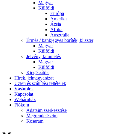
Magyar
Külföldi
Európa
Amerika
Ázsia
Afrika
Ausztrália
Érmés / bankjegyes boríték, bliszter
Magyar
Külföldi
Jelvény, kitüntetés
Magyar
Külföldi
Kiegészítők
Hírek, jelmagyarázat
Üzleti és szállítási feltételek
Vásárolok
Kapcsolat
Webáruház
Fiókom
Adataim szerkesztése
Megrendeléseim
Kosaram