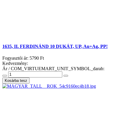
1635, II. FERDINÁND 10 DUKÁT, UP, Au+Ag, PP!
Fogyasztói ár:
5790 Ft
Kedvezmény:
Ár / COM_VIRTUEMART_UNIT_SYMBOL_darab: