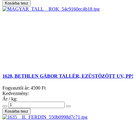
1628, BETHLEN GÁBOR TALLÉR, EZÜSTÖZÖTT UV, PP!
Fogyasztói ár:
4590 Ft
Kedvezmény:
Ár / kg: