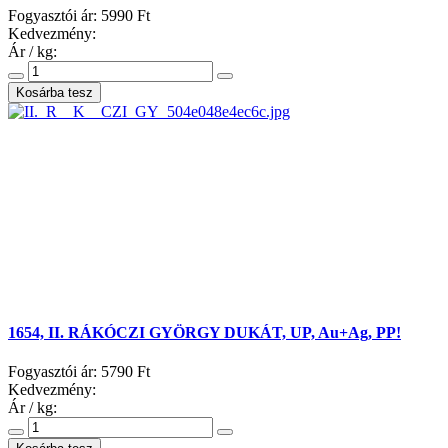
Fogyasztói ár:
5990 Ft
Kedvezmény:
Ár / kg:
1654, II. RÁKÓCZI GYÖRGY DUKÁT, UP, Au+Ag, PP!
Fogyasztói ár:
5790 Ft
Kedvezmény:
Ár / kg: