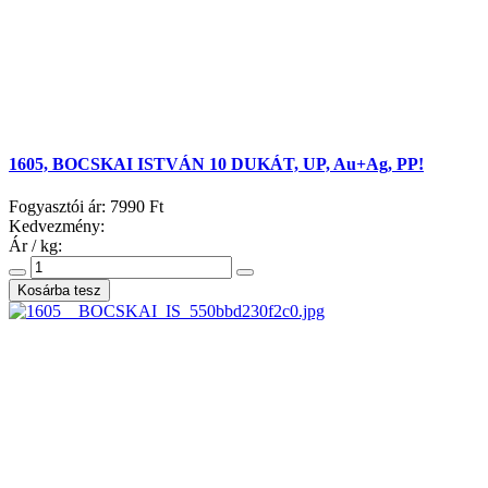
1605, BOCSKAI ISTVÁN 10 DUKÁT, UP, Au+Ag, PP!
Fogyasztói ár:
7990 Ft
Kedvezmény:
Ár / kg: