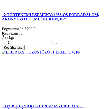
12 TÖRTÉNEMI ESEMÉNY: 1956-OS FORRADALOM,
ARONYOZOTT EMLÉKÉREM, PP!
Fogyasztói ár:
5790 Ft
Kedvezmény:
Ár / kg:
1339, BUDA VÁROS DÉNÁRJA - LIBERTAS ..,