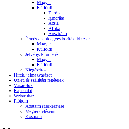
Magyar
Külföldi
Európa
Amerika
Ázsia
Afrika
Ausztrália
Érmés / bankjegyes boríték, bliszter
Magyar
Külföldi
Jelvény, kitüntetés
Magyar
Külföldi
Kiegészítők
Hírek, jelmagyarázat
Üzleti és szállítási feltételek
Vásárolok
Kapcsolat
Webáruház
Fiókom
Adataim szerkesztése
Megrendeléseim
Kosaram