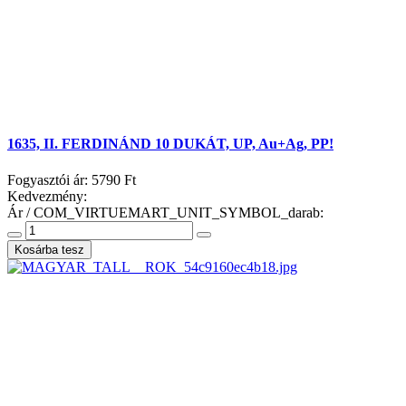
1635, II. FERDINÁND 10 DUKÁT, UP, Au+Ag, PP!
Fogyasztói ár:
5790 Ft
Kedvezmény:
Ár / COM_VIRTUEMART_UNIT_SYMBOL_darab: