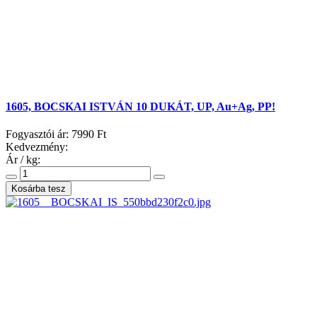
1605, BOCSKAI ISTVÁN 10 DUKÁT, UP, Au+Ag, PP!
Fogyasztói ár:
7990 Ft
Kedvezmény:
Ár / kg: