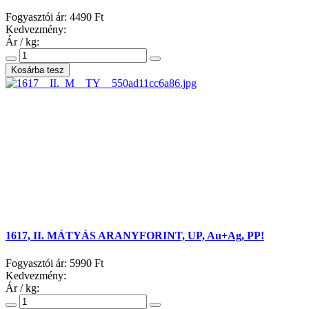
Fogyasztói ár:
4490 Ft
Kedvezmény:
Ár / kg:
1617, II. MÁTYÁS ARANYFORINT, UP, Au+Ag, PP!
Fogyasztói ár:
5990 Ft
Kedvezmény:
Ár / kg: