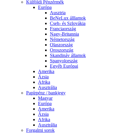
Külföldi Pénzérmék
Európa
Ausztria
BeNeLux álllamok
Cseh- és Szlovákia
Franciaország
Nagy-Britannia
Németország
Olaszország
Oroszország
Skandináv államok
Spanyolország
Egyéb Európai
Amerika
Ázsia
Afrika
Ausztrália
Papírpénz / bankjegy
Magyar
Európa
Amerika
Ázsia
Afrika
Ausztrália
Forgalmi sorok