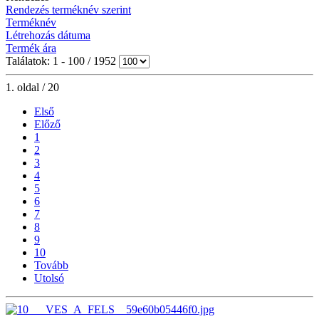
Rendezés terméknév szerint
Terméknév
Létrehozás dátuma
Termék ára
Találatok: 1 - 100 / 1952
1. oldal / 20
Első
Előző
1
2
3
4
5
6
7
8
9
10
Tovább
Utolsó