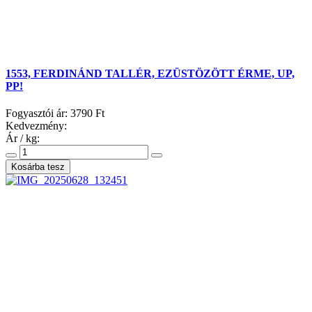
1553, FERDINÁND TALLÉR, EZÜSTÖZÖTT ÉRME, UP,
PP!
Fogyasztói ár:
3790 Ft
Kedvezmény:
Ár / kg: