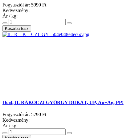
Fogyasztói ár:
5990 Ft
Kedvezmény:
Ár / kg:
1654, II. RÁKÓCZI GYÖRGY DUKÁT, UP, Au+Ag, PP!
Fogyasztói ár:
5790 Ft
Kedvezmény:
Ár / kg: