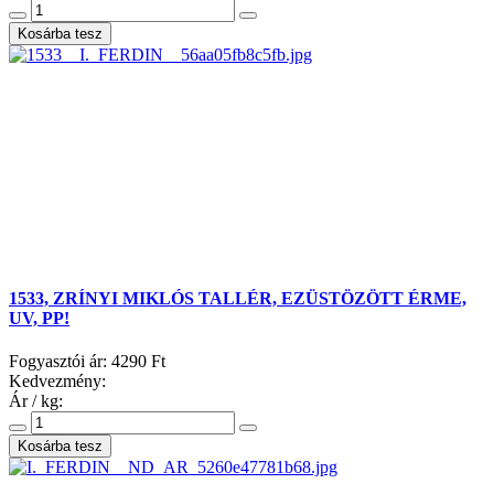
1533, ZRÍNYI MIKLÓS TALLÉR, EZÜSTÖZÖTT ÉRME,
UV, PP!
Fogyasztói ár:
4290 Ft
Kedvezmény:
Ár / kg: