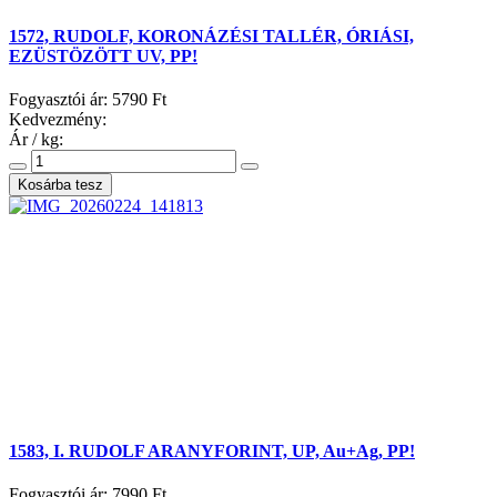
1572, RUDOLF, KORONÁZÉSI TALLÉR, ÓRIÁSI,
EZÜSTÖZÖTT UV, PP!
Fogyasztói ár:
5790 Ft
Kedvezmény:
Ár / kg:
1583, I. RUDOLF ARANYFORINT, UP, Au+Ag, PP!
Fogyasztói ár:
7990 Ft