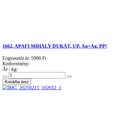
1662, APAFI MIHÁLY DUKÁT, UP, Au+Ag, PP!
Fogyasztói ár:
5990 Ft
Kedvezmény:
Ár / kg: