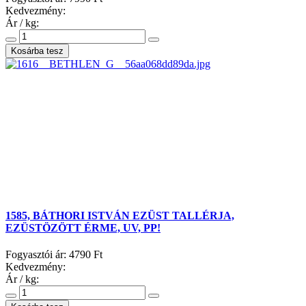
Kedvezmény:
Ár / kg:
1585, BÁTHORI ISTVÁN EZÜST TALLÉRJA,
EZÜSTÖZÖTT ÉRME, UV, PP!
Fogyasztói ár:
4790 Ft
Kedvezmény:
Ár / kg: