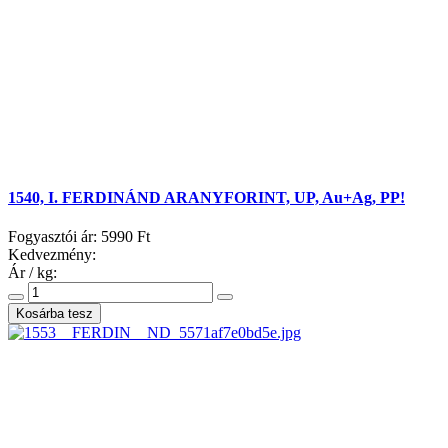
1540, I. FERDINÁND ARANYFORINT, UP, Au+Ag, PP!
Fogyasztói ár:
5990 Ft
Kedvezmény:
Ár / kg: