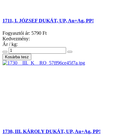
1711, I. JÓZSEF DUKÁT, UP, Au+Ag, PP!
Fogyasztói ár:
5790 Ft
Kedvezmény:
Ár / kg:
1730, III. KÁROLY DUKÁT, UP, Au+Ag, PP!