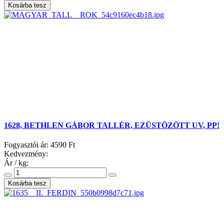
1628, BETHLEN GÁBOR TALLÉR, EZÜSTÖZÖTT UV, PP!
Fogyasztói ár:
4590 Ft
Kedvezmény:
Ár / kg: