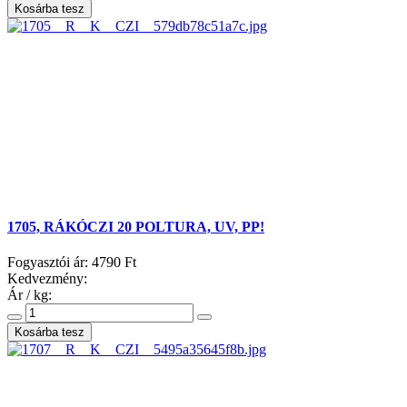
1705, RÁKÓCZI 20 POLTURA, UV, PP!
Fogyasztói ár:
4790 Ft
Kedvezmény:
Ár / kg: