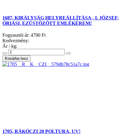
1687, KIRÁLYSÁG HELYREÁLLÍTÁSA - I. JÓZSEF,
ÓRIÁSI, EZÜSTÖZÖTT EMLÉKÉREM!
Fogyasztói ár:
4790 Ft
Kedvezmény:
Ár / kg:
1705, RÁKÓCZI 20 POLTURA, UV!