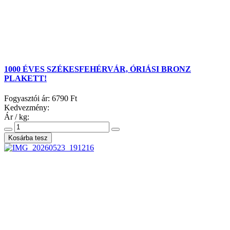
1000 ÉVES SZÉKESFEHÉRVÁR, ÓRIÁSI BRONZ
PLAKETT!
Fogyasztói ár:
6790 Ft
Kedvezmény:
Ár / kg: