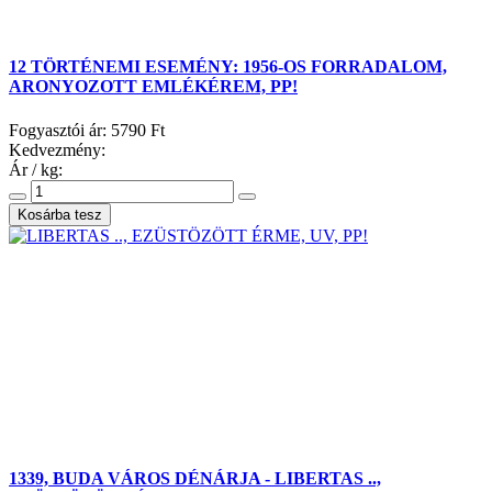
12 TÖRTÉNEMI ESEMÉNY: 1956-OS FORRADALOM,
ARONYOZOTT EMLÉKÉREM, PP!
Fogyasztói ár:
5790 Ft
Kedvezmény:
Ár / kg:
1339, BUDA VÁROS DÉNÁRJA - LIBERTAS ..,