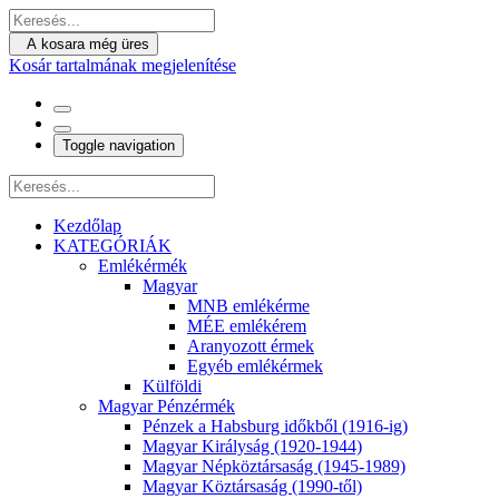
A kosara még üres
Kosár tartalmának megjelenítése
Toggle navigation
Kezdőlap
KATEGÓRIÁK
Emlékérmék
Magyar
MNB emlékérme
MÉE emlékérem
Aranyozott érmek
Egyéb emlékérmek
Külföldi
Magyar Pénzérmék
Pénzek a Habsburg időkből (1916-ig)
Magyar Királyság (1920-1944)
Magyar Népköztársaság (1945-1989)
Magyar Köztársaság (1990-től)