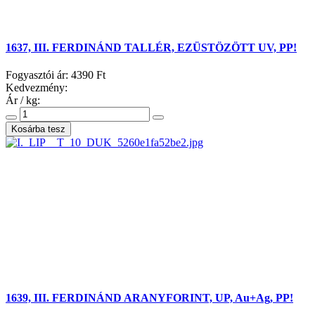
1637, III. FERDINÁND TALLÉR, EZÜSTÖZÖTT UV, PP!
Fogyasztói ár:
4390 Ft
Kedvezmény:
Ár / kg:
1639, III. FERDINÁND ARANYFORINT, UP, Au+Ag, PP!