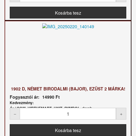
1902 D, NÉMET BIRODALMI (BAJOR), EZÜST 2 MÁRKA!
Fogyasztói ár:
14990 Ft
Kedvezmény:
Ár / COM_VIRTUEMART_UNIT_SYMBOL_darab: