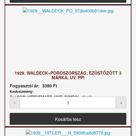
1929, WALDECK+POROSZORSZÁG, EZÜSTÖZÖTT 3
MÁRKA, UV, PP!
Fogyasztói ár:
3390 Ft
Kedvezmény:
Ár / COM_VIRTUEMART_UNIT_SYMBOL_darab: