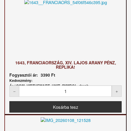
1643, FRANCIAORSZÁG, XIV. LAJOS ARANY PÉNZ,
REPLIKA!
Fogyasztói ár:
3390 Ft
Kedvezmény:
Ár / COM_VIRTUEMART_UNIT_SYMBOL_darab: