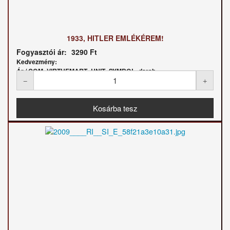
1933, HITLER EMLÉKÉREM!
Fogyasztói ár:
3290 Ft
Kedvezmény:
Ár / COM_VIRTUEMART_UNIT_SYMBOL_darab: