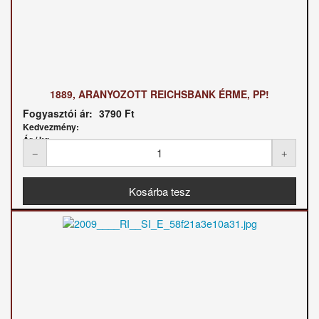
1889, ARANYOZOTT REICHSBANK ÉRME, PP!
Fogyasztói ár:
3790 Ft
Kedvezmény:
Ár / kg: