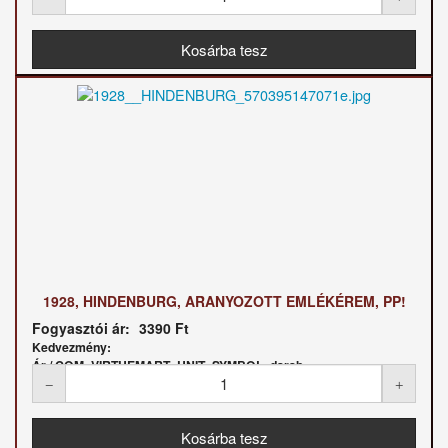
1928, HINDENBURG, ARANYOZOTT EMLÉKÉREM, PP!
Fogyasztói ár:
3390 Ft
Kedvezmény:
Ár / COM_VIRTUEMART_UNIT_SYMBOL_darab: