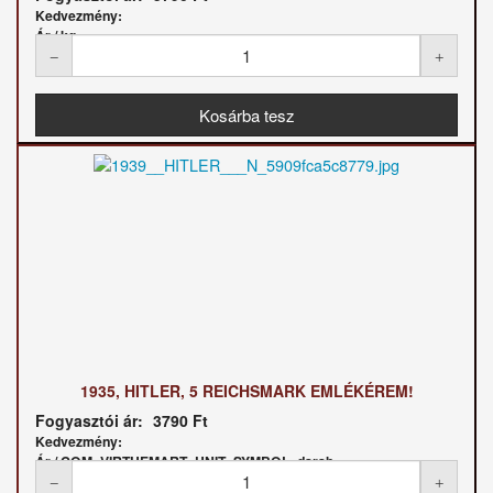
Kedvezmény:
Ár / kg:
1935, HITLER, 5 REICHSMARK EMLÉKÉREM!
Fogyasztói ár:
3790 Ft
Kedvezmény:
Ár / COM_VIRTUEMART_UNIT_SYMBOL_darab: