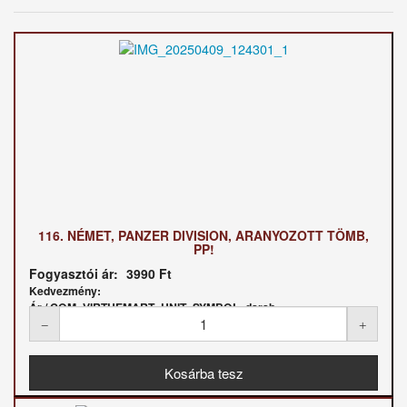
116. NÉMET, PANZER DIVISION, ARANYOZOTT TÖMB,
PP!
Fogyasztói ár:
3990 Ft
Kedvezmény:
Ár / COM_VIRTUEMART_UNIT_SYMBOL_darab: