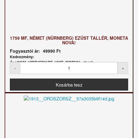
1759 MF, NÉMET (NÜRNBERG) EZÜST TALLÉR, MONETA
NOVA!
Fogyasztói ár:
49990 Ft
Kedvezmény:
Ár / COM_VIRTUEMART_UNIT_SYMBOL_darab: