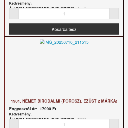
Kedvezmény:
Ár / COM_VIRTUEMART_UNIT_SYMBOL_darab:
1901, NÉMET BIRODALMI (POROSZ), EZÜST 2 MÁRKA!
Fogyasztói ár:
17990 Ft
Kedvezmény:
Ár / COM_VIRTUEMART_UNIT_SYMBOL_darab: