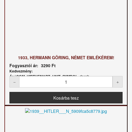
1933, HERMANN GÖRING, NÉMET EMLÉKÉREM!
Fogyasztói ár:
3290 Ft
Kedvezmény:
Ár / COM_VIRTUEMART_UNIT_SYMBOL_darab: