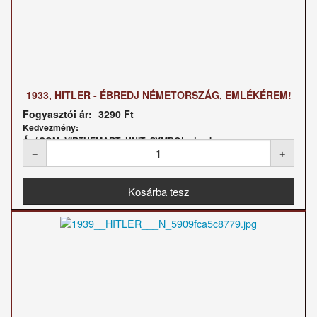
1933, HITLER - ÉBREDJ NÉMETORSZÁG, EMLÉKÉREM!
Fogyasztói ár:
3290 Ft
Kedvezmény:
Ár / COM_VIRTUEMART_UNIT_SYMBOL_darab: