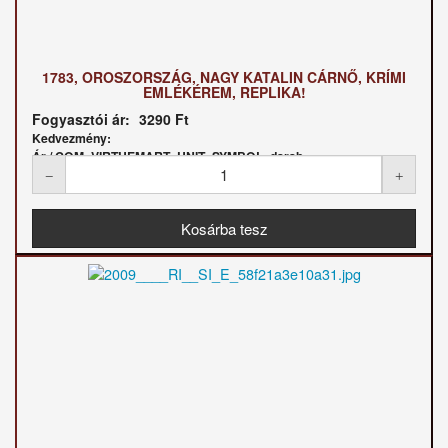
1783, OROSZORSZÁG, NAGY KATALIN CÁRNŐ, KRÍMI
EMLÉKÉREM, REPLIKA!
Fogyasztói ár:
3290 Ft
Kedvezmény:
Ár / COM_VIRTUEMART_UNIT_SYMBOL_darab: