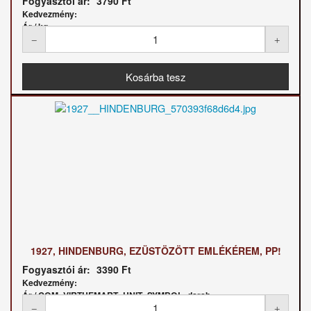
Fogyasztói ár:
3790 Ft
Kedvezmény:
Ár / kg:
1927, HINDENBURG, EZÜSTÖZÖTT EMLÉKÉREM, PP!
Fogyasztói ár:
3390 Ft
Kedvezmény:
Ár / COM_VIRTUEMART_UNIT_SYMBOL_darab: