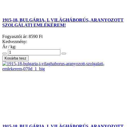
1915-18, BULGÁRIA, I. VILÁGHÁBORÚS, ARANYOZOTT
SZOLGÁLATI EMLÉKÉREM!
Fogyasztói ár:
8590 Ft
Kedvezmény:
Ár / kg:
1915-18, BULGÁRIA, I. VILÁGHÁBORÚS, ARANYOZOTT