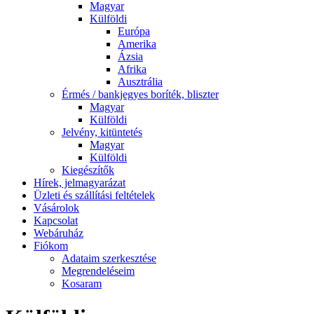
Magyar
Külföldi
Európa
Amerika
Ázsia
Afrika
Ausztrália
Érmés / bankjegyes boríték, bliszter
Magyar
Külföldi
Jelvény, kitüntetés
Magyar
Külföldi
Kiegészítők
Hírek, jelmagyarázat
Üzleti és szállítási feltételek
Vásárolok
Kapcsolat
Webáruház
Fiókom
Adataim szerkesztése
Megrendeléseim
Kosaram