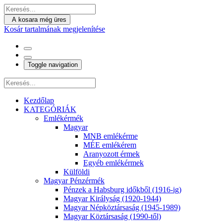
A kosara még üres
Kosár tartalmának megjelenítése
Toggle navigation
Kezdőlap
KATEGÓRIÁK
Emlékérmék
Magyar
MNB emlékérme
MÉE emlékérem
Aranyozott érmek
Egyéb emlékérmek
Külföldi
Magyar Pénzérmék
Pénzek a Habsburg időkből (1916-ig)
Magyar Királyság (1920-1944)
Magyar Népköztársaság (1945-1989)
Magyar Köztársaság (1990-től)