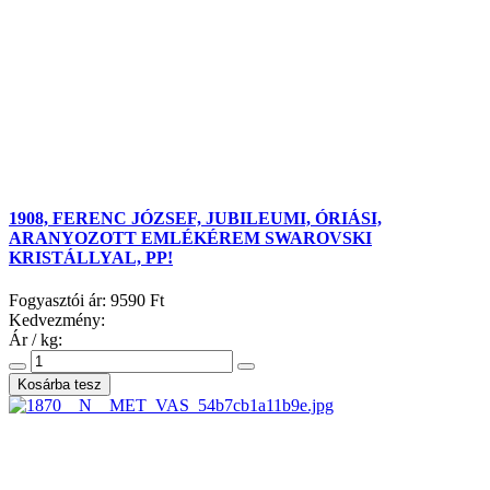
1908, FERENC JÓZSEF, JUBILEUMI, ÓRIÁSI,
ARANYOZOTT EMLÉKÉREM SWAROVSKI
KRISTÁLLYAL, PP!
Fogyasztói ár:
9590 Ft
Kedvezmény:
Ár / kg: