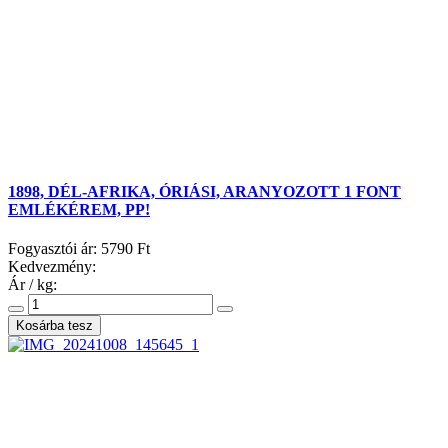
1898, DÉL-AFRIKA, ÓRIÁSI, ARANYOZOTT 1 FONT
EMLÉKÉREM, PP!
Fogyasztói ár:
5790 Ft
Kedvezmény:
Ár / kg: