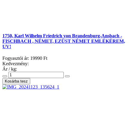
1750, Karl Wilhelm Friedrich von Brandenburg-Ansbach -
FISCHBACH , NÉMET, EZÜST NÉMET EMLÉKÉREM,
UV!
Fogyasztói ár:
19990 Ft
Kedvezmény:
Ár / kg: