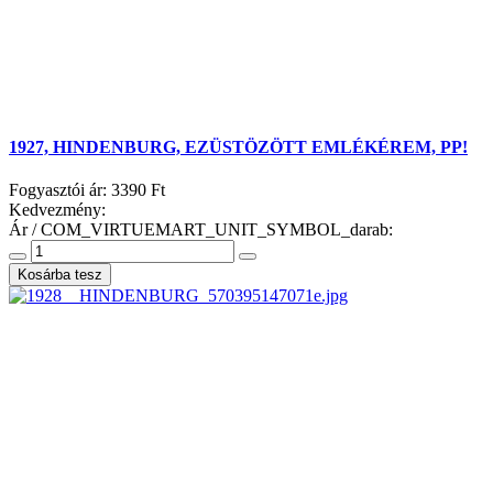
1927, HINDENBURG, EZÜSTÖZÖTT EMLÉKÉREM, PP!
Fogyasztói ár:
3390 Ft
Kedvezmény:
Ár / COM_VIRTUEMART_UNIT_SYMBOL_darab: