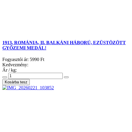
1913, ROMÁNIA, II. BALKÁNI HÁBORÚ, EZÜSTÖZÖTT
GYŐZEMI MEDÁL!
Fogyasztói ár:
5990 Ft
Kedvezmény:
Ár / kg: