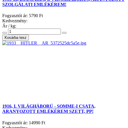
SZOLGÁLATI EMLÉKÉREM!
Fogyasztói ár:
5790 Ft
Kedvezmény:
Ár / kg:
1916, I. VILÁGHÁBORÚ - SOMME-I CSATA,
ARANYOZOTT EMLÉKÉREM SZETT, PP!
Fogyasztói ár:
14990 Ft
Kedvezmény: