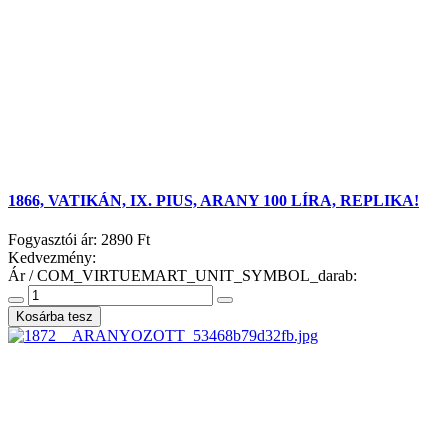
1866, VATIKÁN, IX. PIUS, ARANY 100 LÍRA, REPLIKA!
Fogyasztói ár:
2890 Ft
Kedvezmény:
Ár / COM_VIRTUEMART_UNIT_SYMBOL_darab: