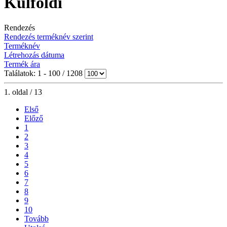
Külföldi
Rendezés
Rendezés terméknév szerint
Terméknév
Létrehozás dátuma
Termék ára
Találatok: 1 - 100 / 1208
1. oldal / 13
Első
Előző
1
2
3
4
5
6
7
8
9
10
Tovább