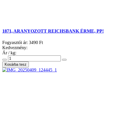
1871, ARANYOZOTT REICHSBANK ÉRME, PP!
Fogyasztói ár:
3490 Ft
Kedvezmény:
Ár / kg: