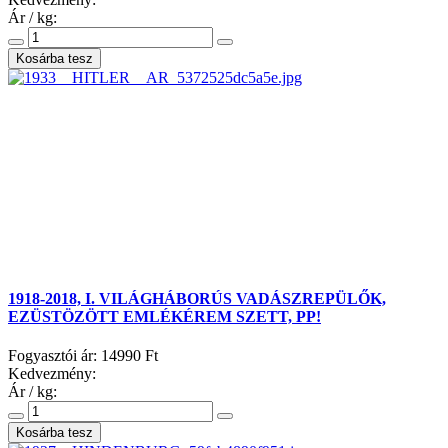
Ár / kg:
1918-2018, I. VILÁGHÁBORÚS VADÁSZREPÜLŐK,
EZÜSTÖZÖTT EMLÉKÉREM SZETT, PP!
Fogyasztói ár:
14990 Ft
Kedvezmény:
Ár / kg: