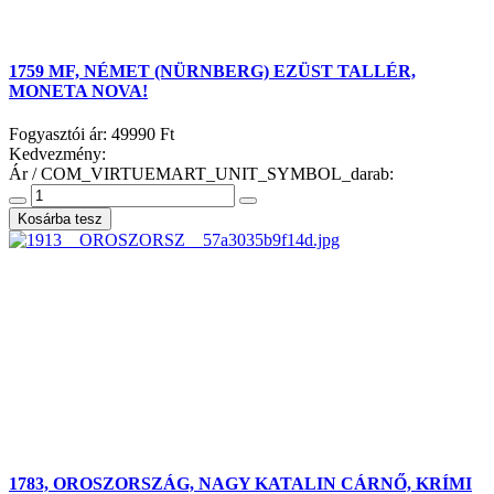
1759 MF, NÉMET (NÜRNBERG) EZÜST TALLÉR,
MONETA NOVA!
Fogyasztói ár:
49990 Ft
Kedvezmény:
Ár / COM_VIRTUEMART_UNIT_SYMBOL_darab:
1783, OROSZORSZÁG, NAGY KATALIN CÁRNŐ, KRÍMI