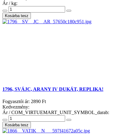
Ár / kg:
1796, SVÁJC, ARANY IV DUKÁT, REPLIKA!
Fogyasztói ár:
2890 Ft
Kedvezmény:
Ár / COM_VIRTUEMART_UNIT_SYMBOL_darab: