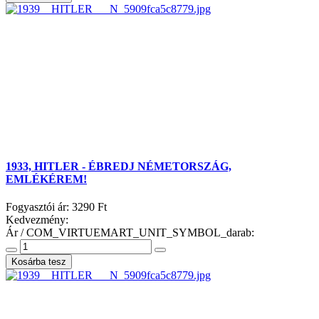
1933, HITLER - ÉBREDJ NÉMETORSZÁG,
EMLÉKÉREM!
Fogyasztói ár:
3290 Ft
Kedvezmény:
Ár / COM_VIRTUEMART_UNIT_SYMBOL_darab: