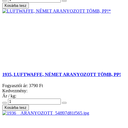
1935, LUFTWAFFE, NÉMET ARANYOZOTT TÖMB, PP!
Fogyasztói ár:
3790 Ft
Kedvezmény:
Ár / kg: