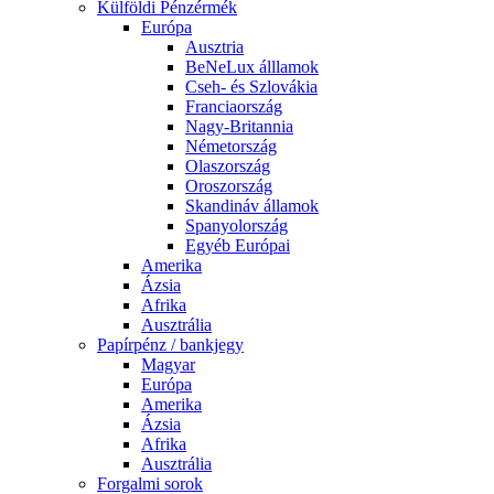
Külföldi Pénzérmék
Európa
Ausztria
BeNeLux álllamok
Cseh- és Szlovákia
Franciaország
Nagy-Britannia
Németország
Olaszország
Oroszország
Skandináv államok
Spanyolország
Egyéb Európai
Amerika
Ázsia
Afrika
Ausztrália
Papírpénz / bankjegy
Magyar
Európa
Amerika
Ázsia
Afrika
Ausztrália
Forgalmi sorok