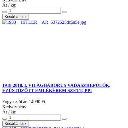
Ár / kg:
1918-2018, I. VILÁGHÁBORÚS VADÁSZREPÜLŐK,
EZÜSTÖZÖTT EMLÉKÉREM SZETT, PP!
Fogyasztói ár:
14990 Ft
Kedvezmény:
Ár / kg: