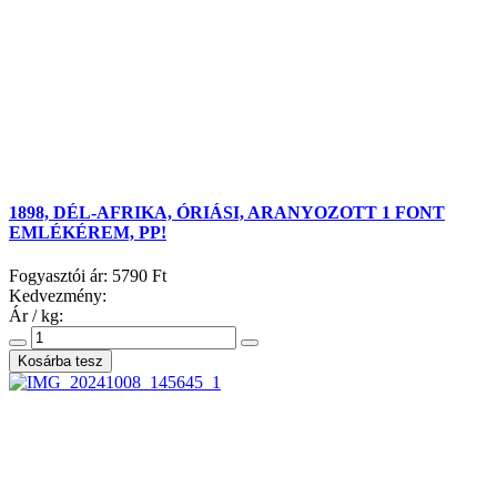
1898, DÉL-AFRIKA, ÓRIÁSI, ARANYOZOTT 1 FONT
EMLÉKÉREM, PP!
Fogyasztói ár:
5790 Ft
Kedvezmény:
Ár / kg: