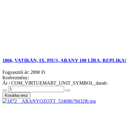
1866, VATIKÁN, IX. PIUS, ARANY 100 LÍRA, REPLIKA!
Fogyasztói ár:
2890 Ft
Kedvezmény:
Ár / COM_VIRTUEMART_UNIT_SYMBOL_darab: