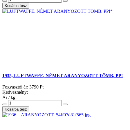
1935, LUFTWAFFE, NÉMET ARANYOZOTT TÖMB, PP!
Fogyasztói ár:
3790 Ft
Kedvezmény:
Ár / kg: