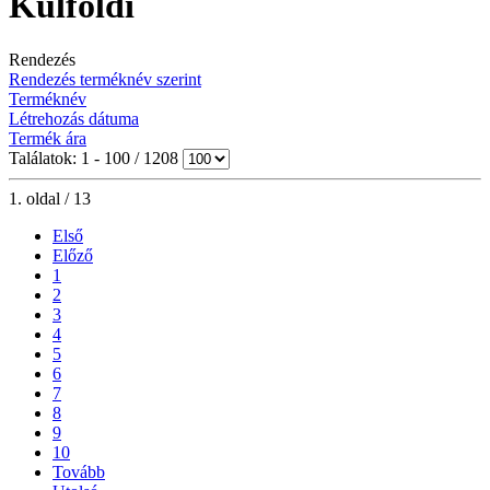
Külföldi
Rendezés
Rendezés terméknév szerint
Terméknév
Létrehozás dátuma
Termék ára
Találatok: 1 - 100 / 1208
1. oldal / 13
Első
Előző
1
2
3
4
5
6
7
8
9
10
Tovább