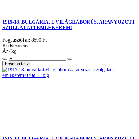
1915-18, BULGÁRIA, I. VILÁGHÁBORÚS, ARANYOZOTT
SZOLGÁLATI EMLÉKÉREM!
Fogyasztói ár:
8590 Ft
Kedvezmény:
Ár / kg:
1915-18, BULGÁRIA, I. VILÁGHÁBORÚS, ARANYOZOTT