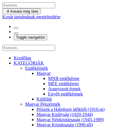
A kosara még üres
Kosár tartalmának megjelenítése
Toggle navigation
Kezdőlap
KATEGÓRIÁK
Emlékérmék
Magyar
MNB emlékérme
MÉE emlékérem
Aranyozott érmek
Egyéb emlékérmek
Külföldi
Magyar Pénzérmék
Pénzek a Habsburg időkből (1916-ig)
Magyar Királyság (1920-1944)
Magyar Népköztársaság (1945-1989)
Magyar Köztársaság (1990-től)