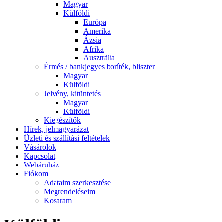
Magyar
Külföldi
Európa
Amerika
Ázsia
Afrika
Ausztrália
Érmés / bankjegyes boríték, bliszter
Magyar
Külföldi
Jelvény, kitüntetés
Magyar
Külföldi
Kiegészítők
Hírek, jelmagyarázat
Üzleti és szállítási feltételek
Vásárolok
Kapcsolat
Webáruház
Fiókom
Adataim szerkesztése
Megrendeléseim
Kosaram