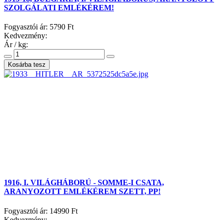
SZOLGÁLATI EMLÉKÉREM!
Fogyasztói ár:
5790 Ft
Kedvezmény:
Ár / kg:
1916, I. VILÁGHÁBORÚ - SOMME-I CSATA,
ARANYOZOTT EMLÉKÉREM SZETT, PP!
Fogyasztói ár:
14990 Ft
Kedvezmény: