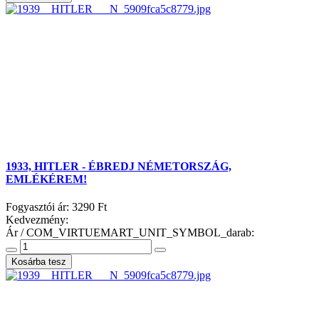
1933, HITLER - ÉBREDJ NÉMETORSZÁG,
EMLÉKÉREM!
Fogyasztói ár:
3290 Ft
Kedvezmény:
Ár / COM_VIRTUEMART_UNIT_SYMBOL_darab: