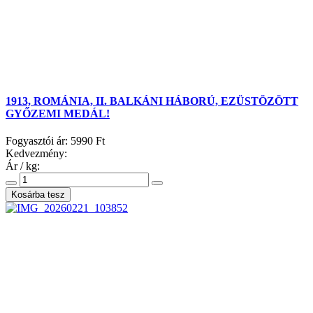
1913, ROMÁNIA, II. BALKÁNI HÁBORÚ, EZÜSTÖZÖTT
GYŐZEMI MEDÁL!
Fogyasztói ár:
5990 Ft
Kedvezmény:
Ár / kg: