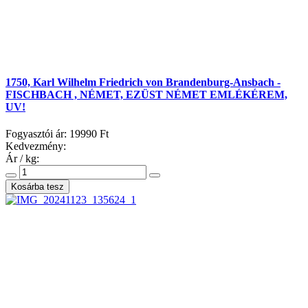
1750, Karl Wilhelm Friedrich von Brandenburg-Ansbach -
FISCHBACH , NÉMET, EZÜST NÉMET EMLÉKÉREM,
UV!
Fogyasztói ár:
19990 Ft
Kedvezmény:
Ár / kg: