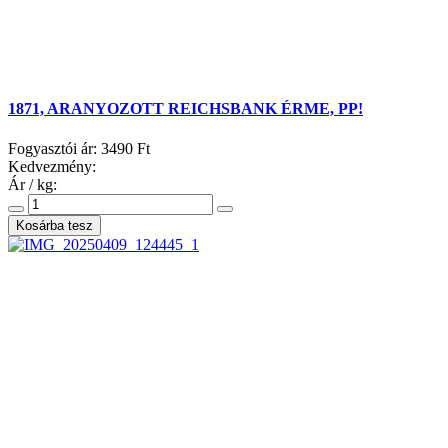
1871, ARANYOZOTT REICHSBANK ÉRME, PP!
Fogyasztói ár:
3490 Ft
Kedvezmény:
Ár / kg: