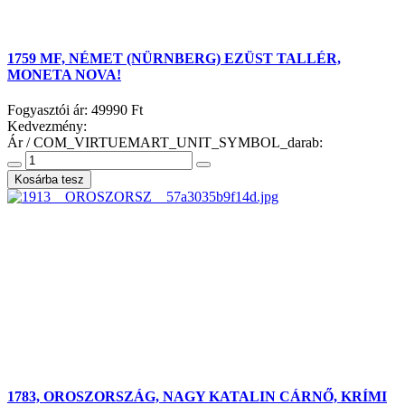
1759 MF, NÉMET (NÜRNBERG) EZÜST TALLÉR,
MONETA NOVA!
Fogyasztói ár:
49990 Ft
Kedvezmény:
Ár / COM_VIRTUEMART_UNIT_SYMBOL_darab:
1783, OROSZORSZÁG, NAGY KATALIN CÁRNŐ, KRÍMI