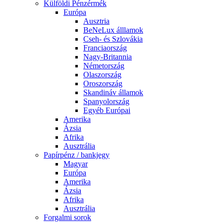
Külföldi Pénzérmék
Európa
Ausztria
BeNeLux álllamok
Cseh- és Szlovákia
Franciaország
Nagy-Britannia
Németország
Olaszország
Oroszország
Skandináv államok
Spanyolország
Egyéb Európai
Amerika
Ázsia
Afrika
Ausztrália
Papírpénz / bankjegy
Magyar
Európa
Amerika
Ázsia
Afrika
Ausztrália
Forgalmi sorok