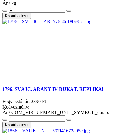
Ár / kg:
1796, SVÁJC, ARANY IV DUKÁT, REPLIKA!
Fogyasztói ár:
2890 Ft
Kedvezmény:
Ár / COM_VIRTUEMART_UNIT_SYMBOL_darab: