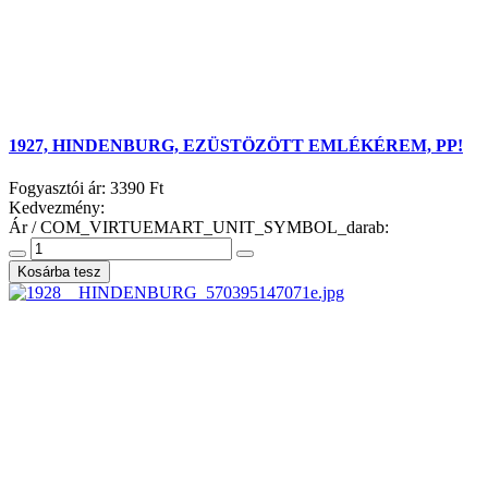
1927, HINDENBURG, EZÜSTÖZÖTT EMLÉKÉREM, PP!
Fogyasztói ár:
3390 Ft
Kedvezmény:
Ár / COM_VIRTUEMART_UNIT_SYMBOL_darab: