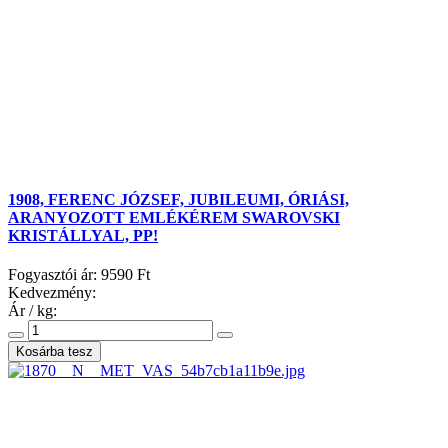
1908, FERENC JÓZSEF, JUBILEUMI, ÓRIÁSI,
ARANYOZOTT EMLÉKÉREM SWAROVSKI
KRISTÁLLYAL, PP!
Fogyasztói ár:
9590 Ft
Kedvezmény:
Ár / kg: