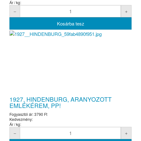
Ár / kg:
1927, HINDENBURG, ARANYOZOTT
EMLÉKÉREM, PP!
Fogyasztói ár:
3790 Ft
Kedvezmény:
Ár / kg: