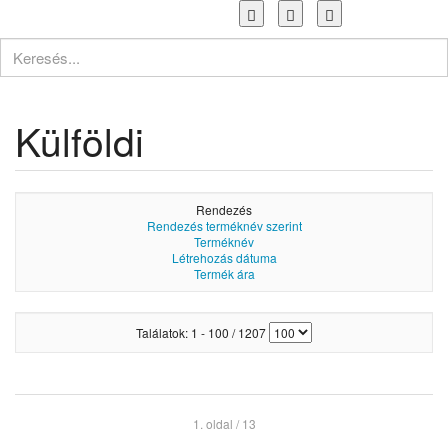
Toggle
navigation
Külföldi
Rendezés
Rendezés terméknév szerint
Terméknév
Létrehozás dátuma
Termék ára
Találatok: 1 - 100 / 1207
1. oldal / 13