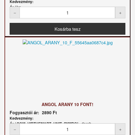
Kedvezmény:
Ár / kg:
ANGOL ARANY 10 FONT!
Fogyasztói ár:
2890 Ft
Kedvezmény:
Ár / COM_VIRTUEMART_UNIT_SYMBOL_darab: