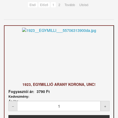
Első
Előző
1
2
Tovább
Utolsó
1923, EGYMILLIÓ ARANY KORONA, UNC!
Fogyasztói ár:
3790 Ft
Kedvezmény:
Ár / kg: