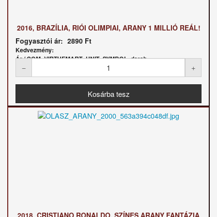
2016, BRAZÍLIA, RIÓI OLIMPIAI, ARANY 1 MILLIÓ REÁL!
Fogyasztói ár:
2890 Ft
Kedvezmény:
Ár / COM_VIRTUEMART_UNIT_SYMBOL_darab:
2018, CRISTIANO RONALDO, SZÍNES ARANY FANTÁZIA