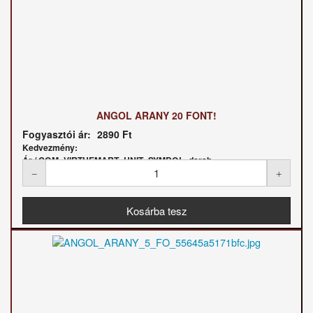
ANGOL ARANY 20 FONT!
Fogyasztói ár:
2890 Ft
Kedvezmény:
Ár / COM_VIRTUEMART_UNIT_SYMBOL_darab: