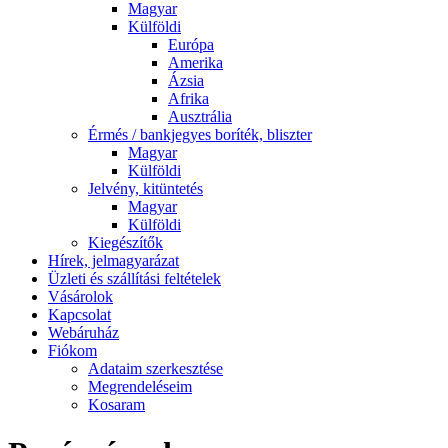
Magyar
Külföldi
Európa
Amerika
Ázsia
Afrika
Ausztrália
Érmés / bankjegyes boríték, bliszter
Magyar
Külföldi
Jelvény, kitüntetés
Magyar
Külföldi
Kiegészítők
Hírek, jelmagyarázat
Üzleti és szállítási feltételek
Vásárolok
Kapcsolat
Webáruház
Fiókom
Adataim szerkesztése
Megrendeléseim
Kosaram