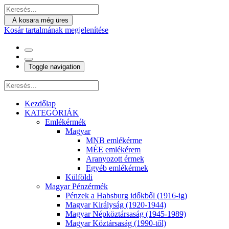
A kosara még üres
Kosár tartalmának megjelenítése
Toggle navigation
Kezdőlap
KATEGÓRIÁK
Emlékérmék
Magyar
MNB emlékérme
MÉE emlékérem
Aranyozott érmek
Egyéb emlékérmek
Külföldi
Magyar Pénzérmék
Pénzek a Habsburg időkből (1916-ig)
Magyar Királyság (1920-1944)
Magyar Népköztársaság (1945-1989)
Magyar Köztársaság (1990-től)