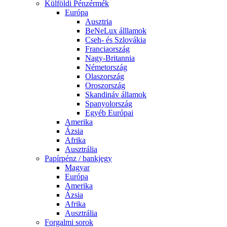
Külföldi Pénzérmék
Európa
Ausztria
BeNeLux álllamok
Cseh- és Szlovákia
Franciaország
Nagy-Britannia
Németország
Olaszország
Oroszország
Skandináv államok
Spanyolország
Egyéb Európai
Amerika
Ázsia
Afrika
Ausztrália
Papírpénz / bankjegy
Magyar
Európa
Amerika
Ázsia
Afrika
Ausztrália
Forgalmi sorok