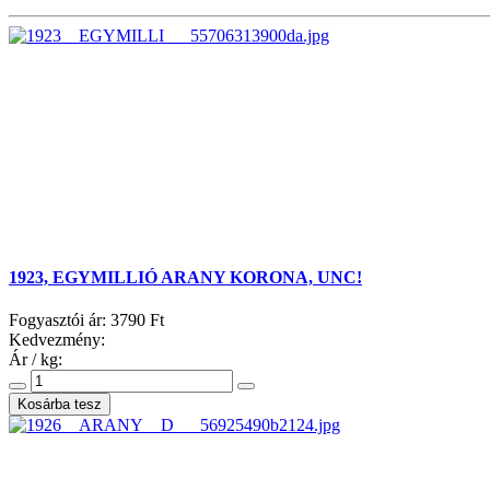
1923, EGYMILLIÓ ARANY KORONA, UNC!
Fogyasztói ár:
3790 Ft
Kedvezmény:
Ár / kg: