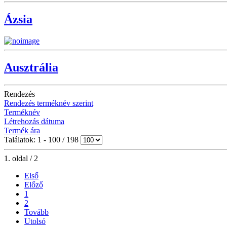
Ázsia
Ausztrália
Rendezés
Rendezés terméknév szerint
Terméknév
Létrehozás dátuma
Termék ára
Találatok: 1 - 100 / 198
1. oldal / 2
Első
Előző
1
2
Tovább
Utolsó