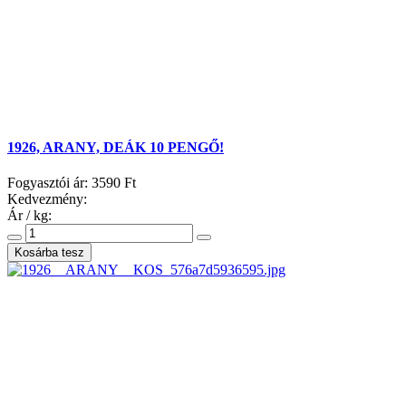
1926, ARANY, DEÁK 10 PENGŐ!
Fogyasztói ár:
3590 Ft
Kedvezmény:
Ár / kg: