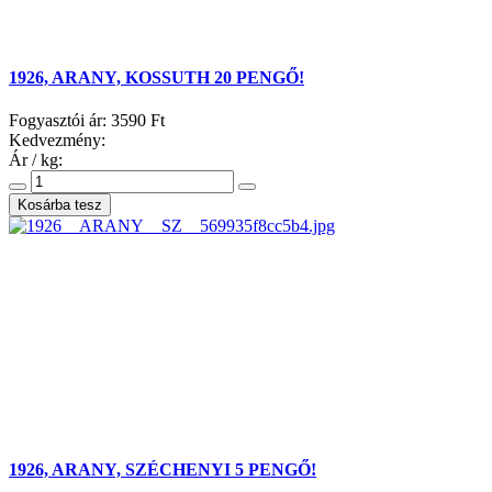
1926, ARANY, KOSSUTH 20 PENGŐ!
Fogyasztói ár:
3590 Ft
Kedvezmény:
Ár / kg:
1926, ARANY, SZÉCHENYI 5 PENGŐ!