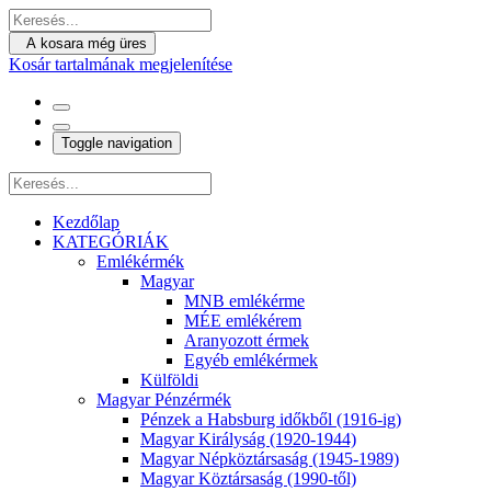
A kosara még üres
Kosár tartalmának megjelenítése
Toggle navigation
Kezdőlap
KATEGÓRIÁK
Emlékérmék
Magyar
MNB emlékérme
MÉE emlékérem
Aranyozott érmek
Egyéb emlékérmek
Külföldi
Magyar Pénzérmék
Pénzek a Habsburg időkből (1916-ig)
Magyar Királyság (1920-1944)
Magyar Népköztársaság (1945-1989)
Magyar Köztársaság (1990-től)