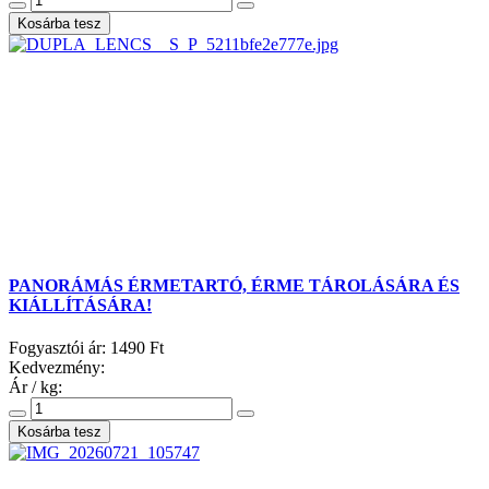
PANORÁMÁS ÉRMETARTÓ, ÉRME TÁROLÁSÁRA ÉS
KIÁLLÍTÁSÁRA!
Fogyasztói ár:
1490 Ft
Kedvezmény:
Ár / kg: