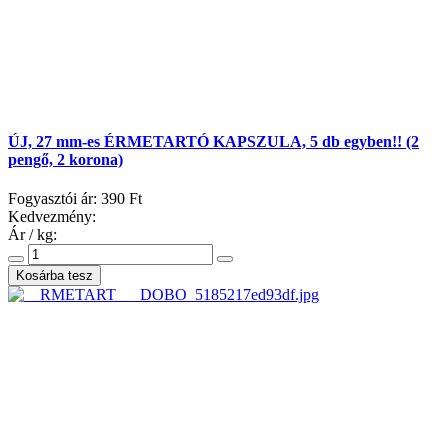
ÚJ, 27 mm-es ÉRMETARTÓ KAPSZULA, 5 db egyben!! (2
pengő, 2 korona)
Fogyasztói ár:
390 Ft
Kedvezmény:
Ár / kg: