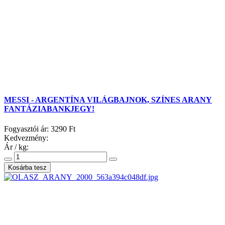
MESSI - ARGENTÍNA VILÁGBAJNOK, SZÍNES ARANY
FANTÁZIABANKJEGY!
Fogyasztói ár:
3290 Ft
Kedvezmény:
Ár / kg: