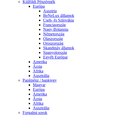
Külföldi Pénzérmék
Európa
Ausztria
BeNeLux álllamok
Cseh- és Szlovákia
Franciaország
Nagy-Britannia
Németország
Olaszország
Oroszország
Skandináv államok
Spanyolország
Egyéb Európai
Amerika
Ázsia
Afrika
Ausztrália
Papírpénz / bankjegy
Magyar
Európa
Amerika
Ázsia
Afrika
Ausztrália
Forgalmi sorok