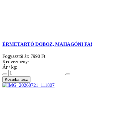
ÉRMETARTÓ DOBOZ, MAHAGÓNI FA!
Fogyasztói ár:
7990 Ft
Kedvezmény:
Ár / kg: