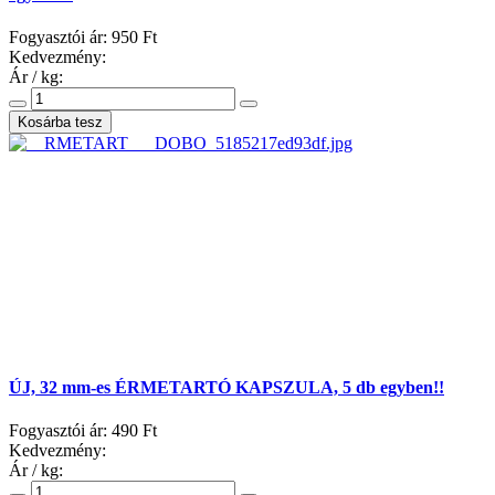
Fogyasztói ár:
950 Ft
Kedvezmény:
Ár / kg:
ÚJ, 32 mm-es ÉRMETARTÓ KAPSZULA, 5 db egyben!!
Fogyasztói ár:
490 Ft
Kedvezmény:
Ár / kg: