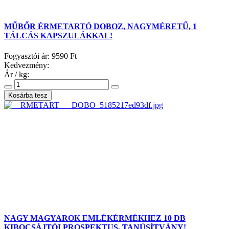
MŰBŐR ÉRMETARTÓ DOBOZ, NAGYMÉRETŰ, 1
TÁLCÁS KAPSZULÁKKAL!
Fogyasztói ár:
9590 Ft
Kedvezmény:
Ár / kg:
NAGY MAGYAROK EMLÉKÉRMÉKHEZ 10 DB
KIBOCSÁJTÓI PROSPEKTUS, TANÚSÍTVÁNY!