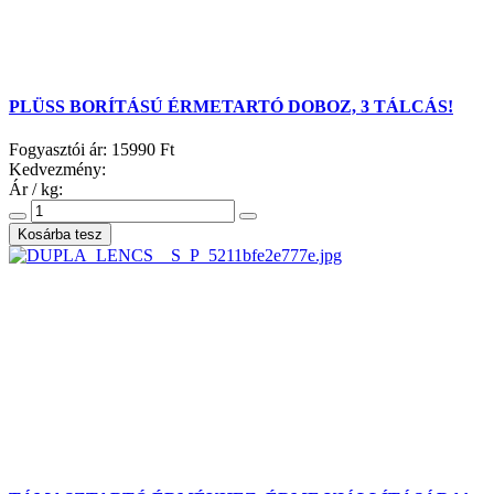
PLÜSS BORÍTÁSÚ ÉRMETARTÓ DOBOZ, 3 TÁLCÁS!
Fogyasztói ár:
15990 Ft
Kedvezmény:
Ár / kg: