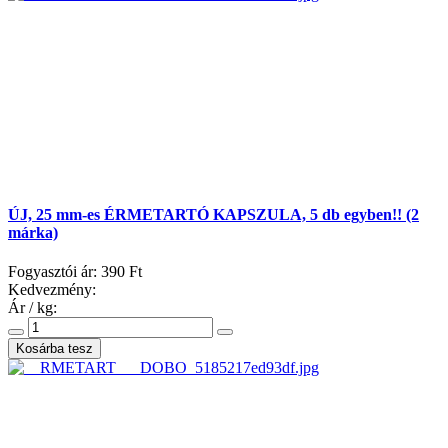
ÚJ, 25 mm-es ÉRMETARTÓ KAPSZULA, 5 db egyben!! (2
márka)
Fogyasztói ár:
390 Ft
Kedvezmény:
Ár / kg: