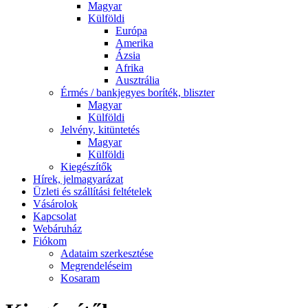
Magyar
Külföldi
Európa
Amerika
Ázsia
Afrika
Ausztrália
Érmés / bankjegyes boríték, bliszter
Magyar
Külföldi
Jelvény, kitüntetés
Magyar
Külföldi
Kiegészítők
Hírek, jelmagyarázat
Üzleti és szállítási feltételek
Vásárolok
Kapcsolat
Webáruház
Fiókom
Adataim szerkesztése
Megrendeléseim
Kosaram