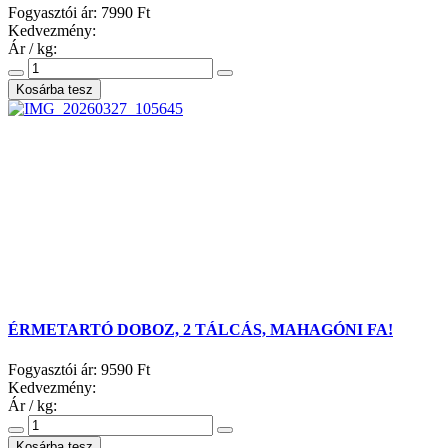
Fogyasztói ár:
7990 Ft
Kedvezmény:
Ár / kg:
ÉRMETARTÓ DOBOZ, 2 TÁLCÁS, MAHAGÓNI FA!
Fogyasztói ár:
9590 Ft
Kedvezmény:
Ár / kg: