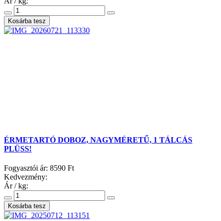
Ár / kg:
ÉRMETARTÓ DOBOZ, NAGYMÉRETŰ, 1 TÁLCÁS
PLÜSS!
Fogyasztói ár:
8590 Ft
Kedvezmény:
Ár / kg: