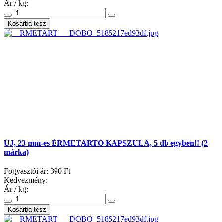
Ár / kg:
ÚJ, 23 mm-es ÉRMETARTÓ KAPSZULA, 5 db egyben!! (2
márka)
Fogyasztói ár:
390 Ft
Kedvezmény:
Ár / kg: