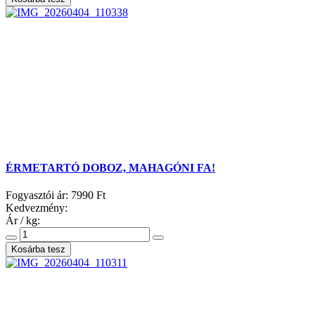
ÉRMETARTÓ DOBOZ, MAHAGÓNI FA!
Fogyasztói ár:
7990 Ft
Kedvezmény:
Ár / kg: