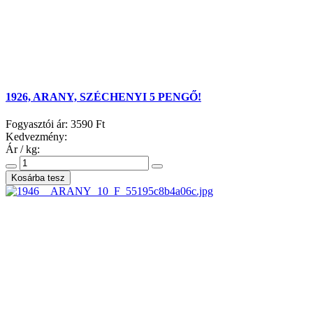
1926, ARANY, SZÉCHENYI 5 PENGŐ!
Fogyasztói ár:
3590 Ft
Kedvezmény:
Ár / kg: