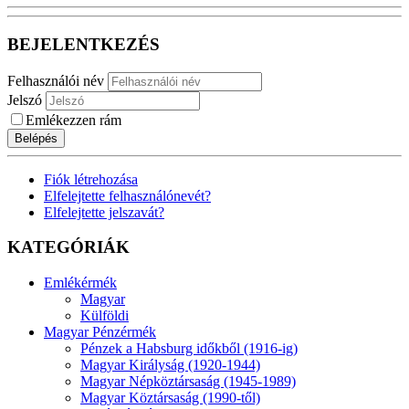
BEJELENTKEZÉS
Felhasználói név
Jelszó
Emlékezzen rám
Belépés
Fiók létrehozása
Elfelejtette felhasználónevét?
Elfelejtette jelszavát?
KATEGÓRIÁK
Emlékérmék
Magyar
Külföldi
Magyar Pénzérmék
Pénzek a Habsburg időkből (1916-ig)
Magyar Királyság (1920-1944)
Magyar Népköztársaság (1945-1989)
Magyar Köztársaság (1990-től)