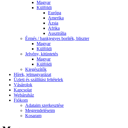
Magyar
Külföldi
Európa
Amerika
Ázsia
Afrika
Ausztrália
Érmés / bankjegyes boríték, bliszter
Magyar
Külföldi
Jelvény, kitüntetés
Magyar
Külföldi
Kiegészítők
Hírek, jelmagyarázat
Üzleti és szállítási feltételek
Vásárolok
Kapcsolat
Webáruház
Fiókom
Adataim szerkesztése
Megrendeléseim
Kosaram