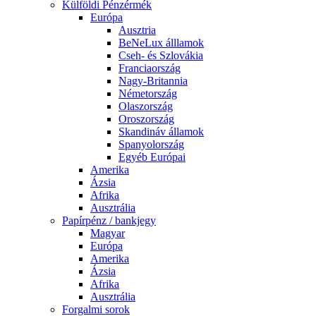
Külföldi Pénzérmék
Európa
Ausztria
BeNeLux álllamok
Cseh- és Szlovákia
Franciaország
Nagy-Britannia
Németország
Olaszország
Oroszország
Skandináv államok
Spanyolország
Egyéb Európai
Amerika
Ázsia
Afrika
Ausztrália
Papírpénz / bankjegy
Magyar
Európa
Amerika
Ázsia
Afrika
Ausztrália
Forgalmi sorok