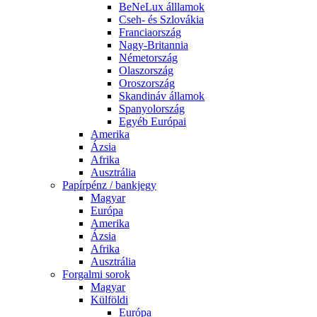
BeNeLux álllamok
Cseh- és Szlovákia
Franciaország
Nagy-Britannia
Németország
Olaszország
Oroszország
Skandináv államok
Spanyolország
Egyéb Európai
Amerika
Ázsia
Afrika
Ausztrália
Papírpénz / bankjegy
Magyar
Európa
Amerika
Ázsia
Afrika
Ausztrália
Forgalmi sorok
Magyar
Külföldi
Európa