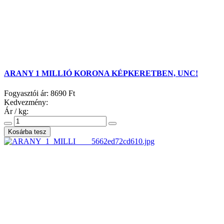
ARANY 1 MILLIÓ KORONA KÉPKERETBEN, UNC!
Fogyasztói ár:
8690 Ft
Kedvezmény:
Ár / kg: