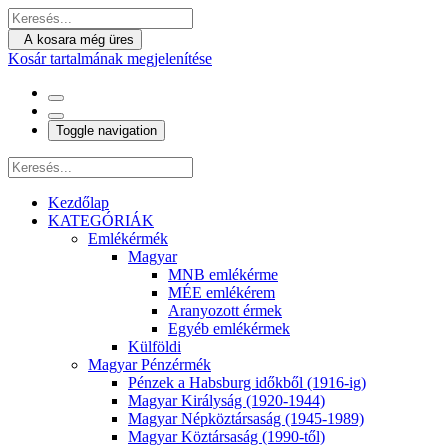
A kosara még üres
Kosár tartalmának megjelenítése
Toggle navigation
Kezdőlap
KATEGÓRIÁK
Emlékérmék
Magyar
MNB emlékérme
MÉE emlékérem
Aranyozott érmek
Egyéb emlékérmek
Külföldi
Magyar Pénzérmék
Pénzek a Habsburg időkből (1916-ig)
Magyar Királyság (1920-1944)
Magyar Népköztársaság (1945-1989)
Magyar Köztársaság (1990-től)