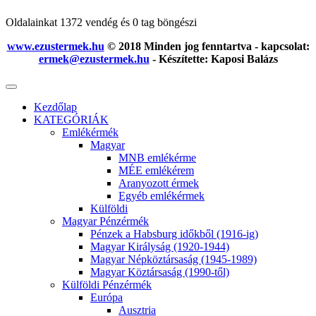
Oldalainkat 1372 vendég és 0 tag böngészi
www.ezustermek.hu
© 2018 Minden jog fenntartva - kapcsolat:
ermek@ezustermek.hu
- Készítette: Kaposi Balázs
Kezdőlap
KATEGÓRIÁK
Emlékérmék
Magyar
MNB emlékérme
MÉE emlékérem
Aranyozott érmek
Egyéb emlékérmek
Külföldi
Magyar Pénzérmék
Pénzek a Habsburg időkből (1916-ig)
Magyar Királyság (1920-1944)
Magyar Népköztársaság (1945-1989)
Magyar Köztársaság (1990-től)
Külföldi Pénzérmék
Európa
Ausztria