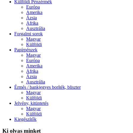
Külföldi Pénzérmék
Európa
Amerika
Ázsia
Afrika
Ausztrália
Forgalmi sorok
Magyar
Külföldi
Papírpénzek
Magyar
Európa
Amerika
Afrika
Ázsia
Ausztrália
Érmés / bankjegyes boríték, bliszter
Magyar
Külföldi
Jelvény, kitüntetés
Magyar
Külföldi
Kiegészítők
Ki olvas minket