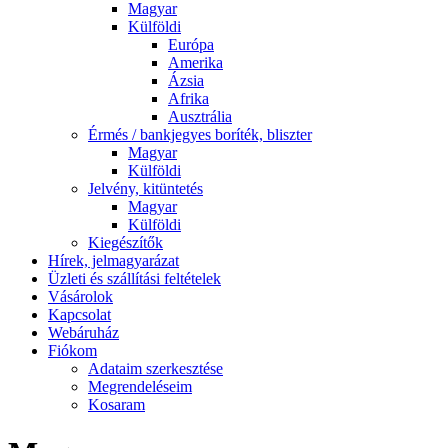
Magyar
Külföldi
Európa
Amerika
Ázsia
Afrika
Ausztrália
Érmés / bankjegyes boríték, bliszter
Magyar
Külföldi
Jelvény, kitüntetés
Magyar
Külföldi
Kiegészítők
Hírek, jelmagyarázat
Üzleti és szállítási feltételek
Vásárolok
Kapcsolat
Webáruház
Fiókom
Adataim szerkesztése
Megrendeléseim
Kosaram