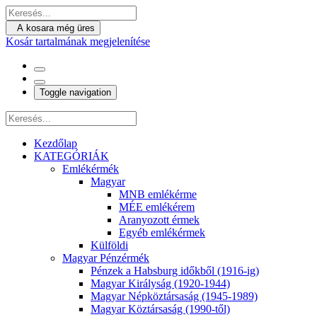
A kosara még üres
Kosár tartalmának megjelenítése
Toggle navigation
Kezdőlap
KATEGÓRIÁK
Emlékérmék
Magyar
MNB emlékérme
MÉE emlékérem
Aranyozott érmek
Egyéb emlékérmek
Külföldi
Magyar Pénzérmék
Pénzek a Habsburg időkből (1916-ig)
Magyar Királyság (1920-1944)
Magyar Népköztársaság (1945-1989)
Magyar Köztársaság (1990-től)