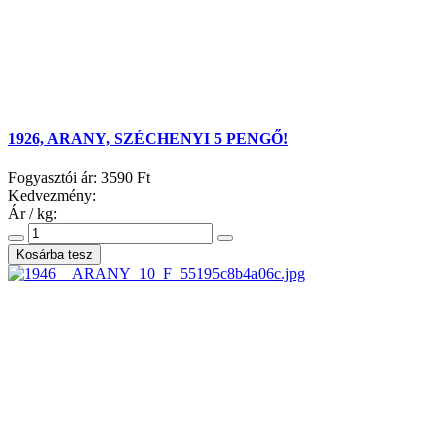
1926, ARANY, SZÉCHENYI 5 PENGŐ!
Fogyasztói ár:
3590 Ft
Kedvezmény:
Ár / kg: