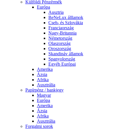
Külföldi Pénzérmék
Európa
Ausztria
BeNeLux álllamok
Cseh- és Szlovákia
Franciaország
Nagy-Britannia
Németország
Olaszország
Oroszország
Skandináv államok
Spanyolország
Egyéb Európai
Amerika
Ázsia
Afrika
Ausztrália
Papírpénz / bankjegy
Magyar
Európa
Amerika
Ázsia
Afrika
Ausztrália
Forgalmi sorok