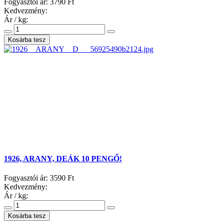
Fogyasztói ár:
3790 Ft
Kedvezmény:
Ár / kg:
1926, ARANY, DEÁK 10 PENGŐ!
Fogyasztói ár:
3590 Ft
Kedvezmény:
Ár / kg: