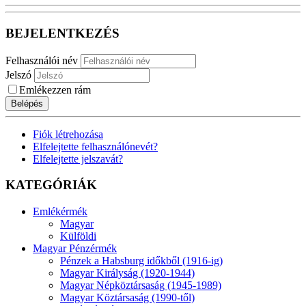
BEJELENTKEZÉS
Felhasználói név
Jelszó
Emlékezzen rám
Belépés
Fiók létrehozása
Elfelejtette felhasználónevét?
Elfelejtette jelszavát?
KATEGÓRIÁK
Emlékérmék
Magyar
Külföldi
Magyar Pénzérmék
Pénzek a Habsburg időkből (1916-ig)
Magyar Királyság (1920-1944)
Magyar Népköztársaság (1945-1989)
Magyar Köztársaság (1990-től)