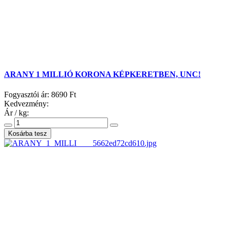
ARANY 1 MILLIÓ KORONA KÉPKERETBEN, UNC!
Fogyasztói ár:
8690 Ft
Kedvezmény:
Ár / kg: