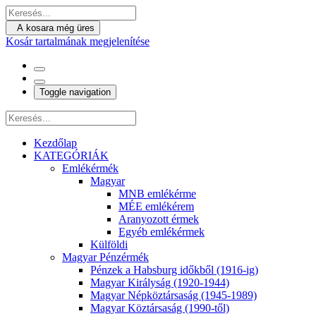
A kosara még üres
Kosár tartalmának megjelenítése
Toggle navigation
Kezdőlap
KATEGÓRIÁK
Emlékérmék
Magyar
MNB emlékérme
MÉE emlékérem
Aranyozott érmek
Egyéb emlékérmek
Külföldi
Magyar Pénzérmék
Pénzek a Habsburg időkből (1916-ig)
Magyar Királyság (1920-1944)
Magyar Népköztársaság (1945-1989)
Magyar Köztársaság (1990-től)