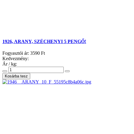
1926, ARANY, SZÉCHENYI 5 PENGŐ!
Fogyasztói ár:
3590 Ft
Kedvezmény:
Ár / kg: