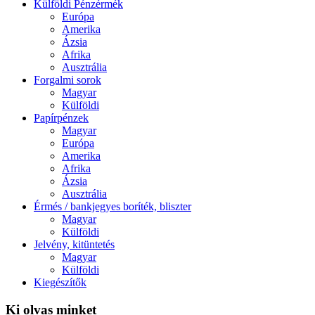
Külföldi Pénzérmék
Európa
Amerika
Ázsia
Afrika
Ausztrália
Forgalmi sorok
Magyar
Külföldi
Papírpénzek
Magyar
Európa
Amerika
Afrika
Ázsia
Ausztrália
Érmés / bankjegyes boríték, bliszter
Magyar
Külföldi
Jelvény, kitüntetés
Magyar
Külföldi
Kiegészítők
Ki olvas minket