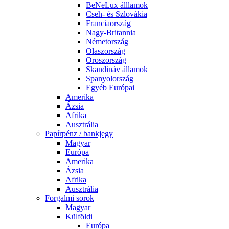
BeNeLux álllamok
Cseh- és Szlovákia
Franciaország
Nagy-Britannia
Németország
Olaszország
Oroszország
Skandináv államok
Spanyolország
Egyéb Európai
Amerika
Ázsia
Afrika
Ausztrália
Papírpénz / bankjegy
Magyar
Európa
Amerika
Ázsia
Afrika
Ausztrália
Forgalmi sorok
Magyar
Külföldi
Európa