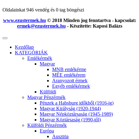
Oldalainkat 946 vendég és 0 tag böngészi
www.ezustermek.hu
© 2018 Minden jog fenntartva - kapcsolat:
ermek@ezustermek.hu
- Készítette: Kaposi Balázs
Kezdőlap
KATEGÓRIÁK
Emlékérmék
Magyar
MNB emlékérme
MÉE emlékérem
Aranyozott érmek
Egyéb emlékérmek
Külföldi
Magyar Pénzérmék
Pénzek a Habsburg időkből (1916-ig)
Magyar Királyság (1920-1944)
Magyar Népköztársaság (1945-1989)
Magyar Köztársaság (1990-től)
Külföldi Pénzérmék
Európa
Ausztria