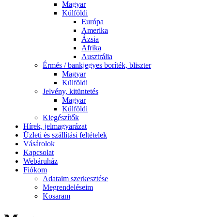
Magyar
Külföldi
Európa
Amerika
Ázsia
Afrika
Ausztrália
Érmés / bankjegyes boríték, bliszter
Magyar
Külföldi
Jelvény, kitüntetés
Magyar
Külföldi
Kiegészítők
Hírek, jelmagyarázat
Üzleti és szállítási feltételek
Vásárolok
Kapcsolat
Webáruház
Fiókom
Adataim szerkesztése
Megrendeléseim
Kosaram