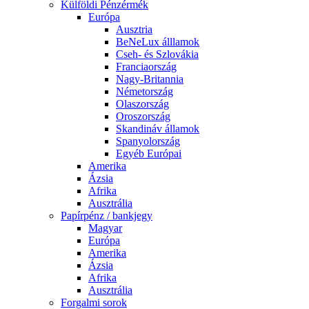
Külföldi Pénzérmék
Európa
Ausztria
BeNeLux álllamok
Cseh- és Szlovákia
Franciaország
Nagy-Britannia
Németország
Olaszország
Oroszország
Skandináv államok
Spanyolország
Egyéb Európai
Amerika
Ázsia
Afrika
Ausztrália
Papírpénz / bankjegy
Magyar
Európa
Amerika
Ázsia
Afrika
Ausztrália
Forgalmi sorok