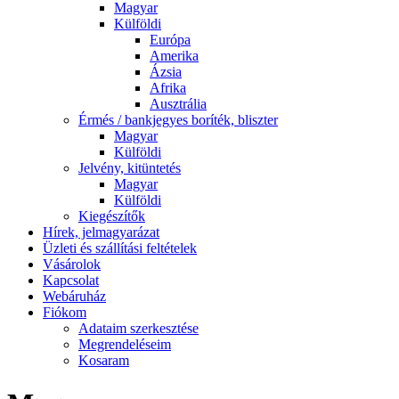
Magyar
Külföldi
Európa
Amerika
Ázsia
Afrika
Ausztrália
Érmés / bankjegyes boríték, bliszter
Magyar
Külföldi
Jelvény, kitüntetés
Magyar
Külföldi
Kiegészítők
Hírek, jelmagyarázat
Üzleti és szállítási feltételek
Vásárolok
Kapcsolat
Webáruház
Fiókom
Adataim szerkesztése
Megrendeléseim
Kosaram