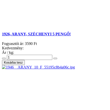
1926, ARANY, SZÉCHENYI 5 PENGŐ!
Fogyasztói ár:
3590 Ft
Kedvezmény:
Ár / kg: