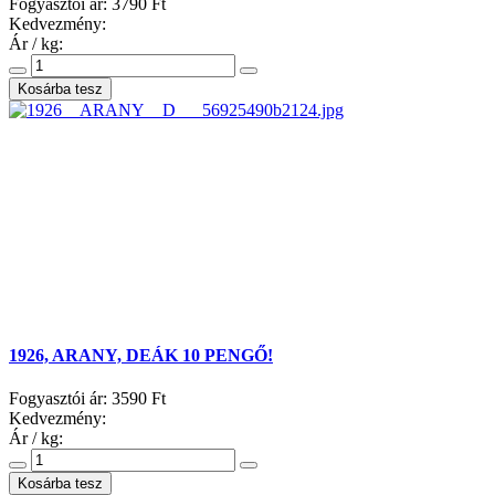
Fogyasztói ár:
3790 Ft
Kedvezmény:
Ár / kg:
1926, ARANY, DEÁK 10 PENGŐ!
Fogyasztói ár:
3590 Ft
Kedvezmény:
Ár / kg: