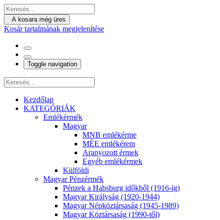
A kosara még üres
Kosár tartalmának megjelenítése
Toggle navigation
Kezdőlap
KATEGÓRIÁK
Emlékérmék
Magyar
MNB emlékérme
MÉE emlékérem
Aranyozott érmek
Egyéb emlékérmek
Külföldi
Magyar Pénzérmék
Pénzek a Habsburg időkből (1916-ig)
Magyar Királyság (1920-1944)
Magyar Népköztársaság (1945-1989)
Magyar Köztársaság (1990-től)