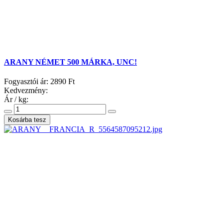
ARANY NÉMET 500 MÁRKA, UNC!
Fogyasztói ár:
2890 Ft
Kedvezmény:
Ár / kg: