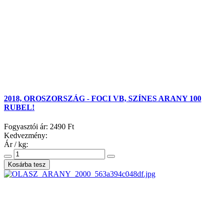
2018, OROSZORSZÁG - FOCI VB, SZÍNES ARANY 100
RUBEL!
Fogyasztói ár:
2490 Ft
Kedvezmény:
Ár / kg: