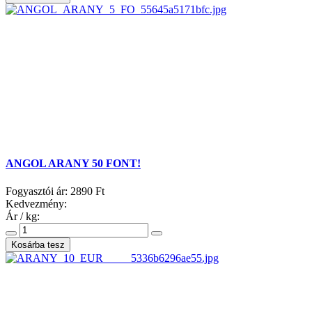
ANGOL ARANY 50 FONT!
Fogyasztói ár:
2890 Ft
Kedvezmény:
Ár / kg: