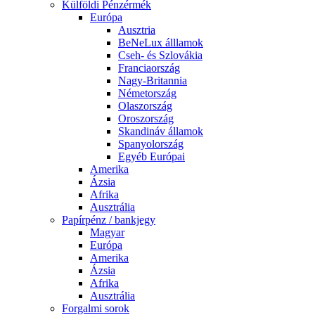
Külföldi Pénzérmék
Európa
Ausztria
BeNeLux álllamok
Cseh- és Szlovákia
Franciaország
Nagy-Britannia
Németország
Olaszország
Oroszország
Skandináv államok
Spanyolország
Egyéb Európai
Amerika
Ázsia
Afrika
Ausztrália
Papírpénz / bankjegy
Magyar
Európa
Amerika
Ázsia
Afrika
Ausztrália
Forgalmi sorok