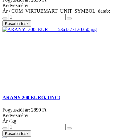
Kedvezmény:
Ár / COM_VIRTUEMART_UNIT_SYMBOL_darab:
ARANY 200 EURÓ, UNC!
Fogyasztói ár:
2890 Ft
Kedvezmény:
Ár / kg: