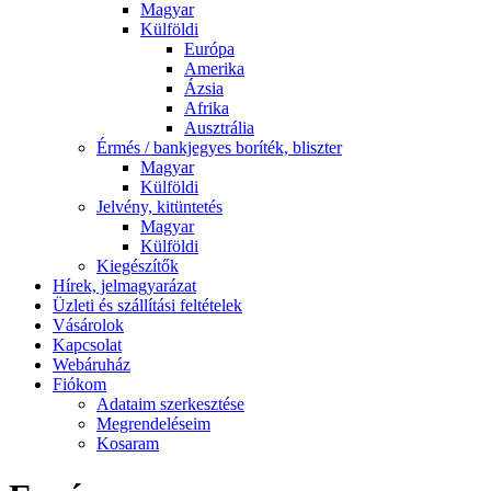
Magyar
Külföldi
Európa
Amerika
Ázsia
Afrika
Ausztrália
Érmés / bankjegyes boríték, bliszter
Magyar
Külföldi
Jelvény, kitüntetés
Magyar
Külföldi
Kiegészítők
Hírek, jelmagyarázat
Üzleti és szállítási feltételek
Vásárolok
Kapcsolat
Webáruház
Fiókom
Adataim szerkesztése
Megrendeléseim
Kosaram