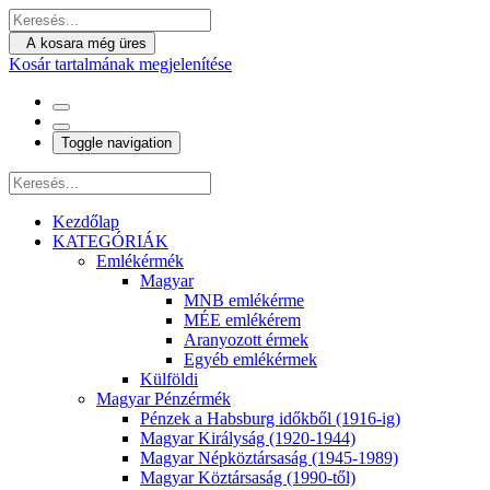
A kosara még üres
Kosár tartalmának megjelenítése
Toggle navigation
Kezdőlap
KATEGÓRIÁK
Emlékérmék
Magyar
MNB emlékérme
MÉE emlékérem
Aranyozott érmek
Egyéb emlékérmek
Külföldi
Magyar Pénzérmék
Pénzek a Habsburg időkből (1916-ig)
Magyar Királyság (1920-1944)
Magyar Népköztársaság (1945-1989)
Magyar Köztársaság (1990-től)