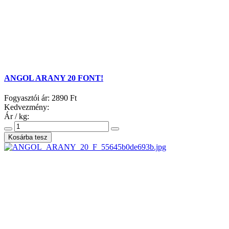
ANGOL ARANY 20 FONT!
Fogyasztói ár:
2890 Ft
Kedvezmény:
Ár / kg: