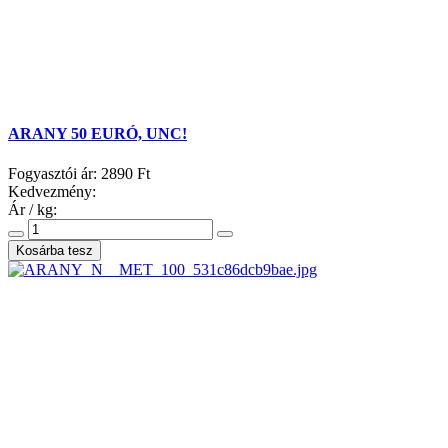
ARANY 50 EURÓ, UNC!
Fogyasztói ár:
2890 Ft
Kedvezmény:
Ár / kg: