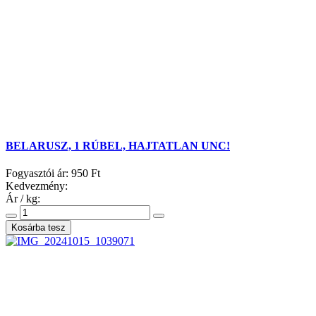
BELARUSZ, 1 RÚBEL, HAJTATLAN UNC!
Fogyasztói ár:
950 Ft
Kedvezmény:
Ár / kg: