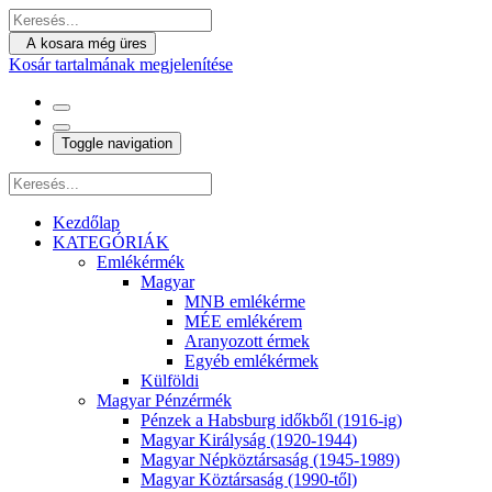
A kosara még üres
Kosár tartalmának megjelenítése
Toggle navigation
Kezdőlap
KATEGÓRIÁK
Emlékérmék
Magyar
MNB emlékérme
MÉE emlékérem
Aranyozott érmek
Egyéb emlékérmek
Külföldi
Magyar Pénzérmék
Pénzek a Habsburg időkből (1916-ig)
Magyar Királyság (1920-1944)
Magyar Népköztársaság (1945-1989)
Magyar Köztársaság (1990-től)