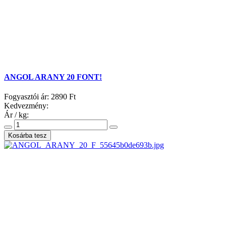
ANGOL ARANY 20 FONT!
Fogyasztói ár:
2890 Ft
Kedvezmény:
Ár / kg: