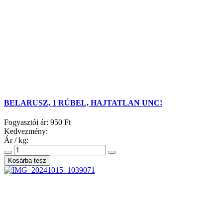
BELARUSZ, 1 RÚBEL, HAJTATLAN UNC!
Fogyasztói ár:
950 Ft
Kedvezmény:
Ár / kg: