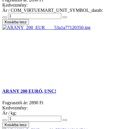
Kedvezmény:
Ár / COM_VIRTUEMART_UNIT_SYMBOL_darab:
ARANY 200 EURÓ, UNC!
Fogyasztói ár:
2890 Ft
Kedvezmény:
Ár / kg: