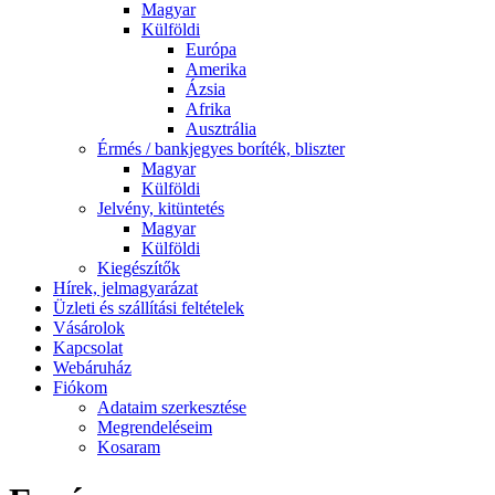
Magyar
Külföldi
Európa
Amerika
Ázsia
Afrika
Ausztrália
Érmés / bankjegyes boríték, bliszter
Magyar
Külföldi
Jelvény, kitüntetés
Magyar
Külföldi
Kiegészítők
Hírek, jelmagyarázat
Üzleti és szállítási feltételek
Vásárolok
Kapcsolat
Webáruház
Fiókom
Adataim szerkesztése
Megrendeléseim
Kosaram