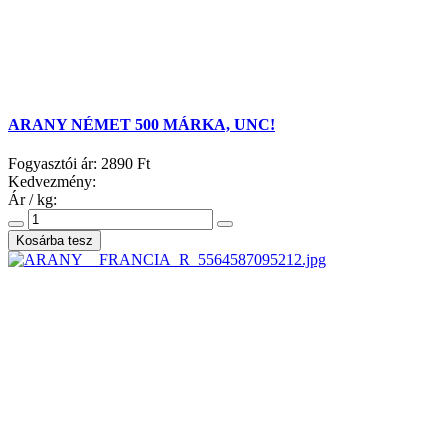
ARANY NÉMET 500 MÁRKA, UNC!
Fogyasztói ár:
2890 Ft
Kedvezmény:
Ár / kg: