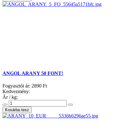
ANGOL ARANY 50 FONT!
Fogyasztói ár:
2890 Ft
Kedvezmény:
Ár / kg: