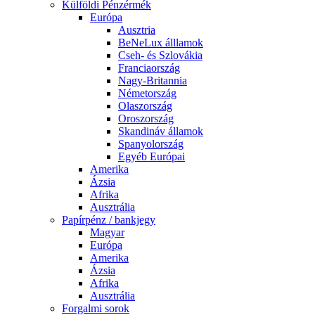
Külföldi Pénzérmék
Európa
Ausztria
BeNeLux álllamok
Cseh- és Szlovákia
Franciaország
Nagy-Britannia
Németország
Olaszország
Oroszország
Skandináv államok
Spanyolország
Egyéb Európai
Amerika
Ázsia
Afrika
Ausztrália
Papírpénz / bankjegy
Magyar
Európa
Amerika
Ázsia
Afrika
Ausztrália
Forgalmi sorok