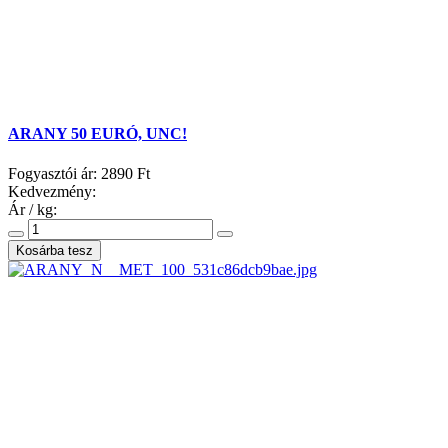
ARANY 50 EURÓ, UNC!
Fogyasztói ár:
2890 Ft
Kedvezmény:
Ár / kg: