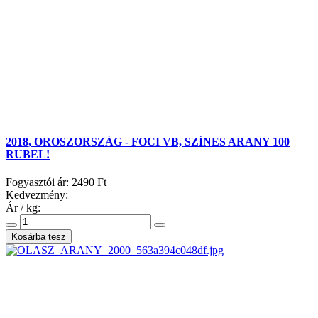
2018, OROSZORSZÁG - FOCI VB, SZÍNES ARANY 100
RUBEL!
Fogyasztói ár:
2490 Ft
Kedvezmény:
Ár / kg: