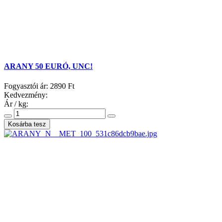
ARANY 50 EURÓ, UNC!
Fogyasztói ár:
2890 Ft
Kedvezmény:
Ár / kg: