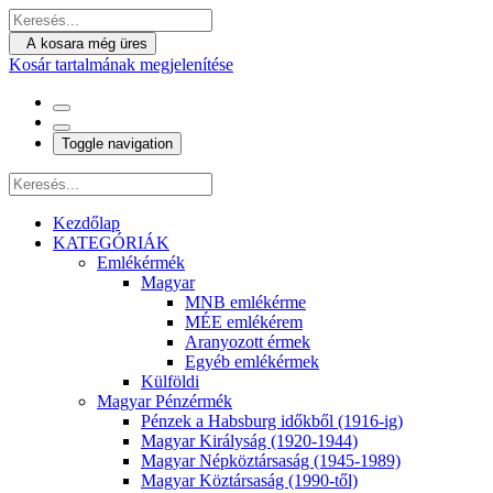
A kosara még üres
Kosár tartalmának megjelenítése
Toggle navigation
Kezdőlap
KATEGÓRIÁK
Emlékérmék
Magyar
MNB emlékérme
MÉE emlékérem
Aranyozott érmek
Egyéb emlékérmek
Külföldi
Magyar Pénzérmék
Pénzek a Habsburg időkből (1916-ig)
Magyar Királyság (1920-1944)
Magyar Népköztársaság (1945-1989)
Magyar Köztársaság (1990-től)