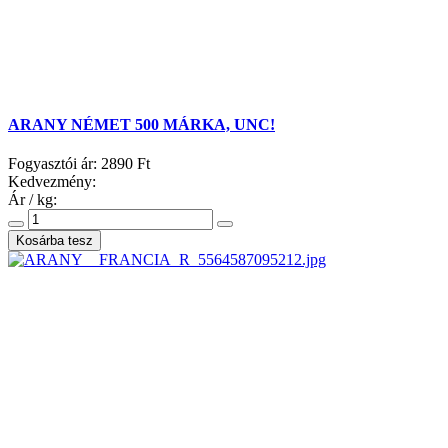
ARANY NÉMET 500 MÁRKA, UNC!
Fogyasztói ár:
2890 Ft
Kedvezmény:
Ár / kg: