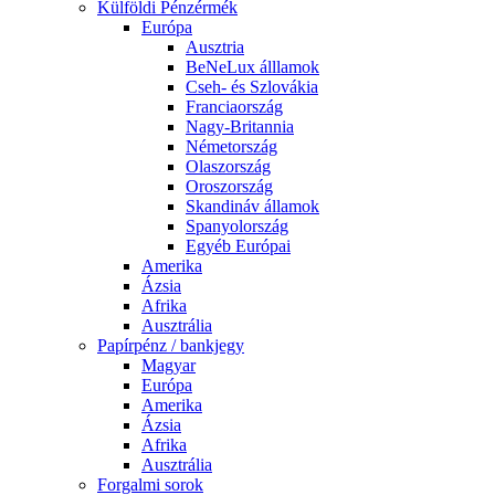
Külföldi Pénzérmék
Európa
Ausztria
BeNeLux álllamok
Cseh- és Szlovákia
Franciaország
Nagy-Britannia
Németország
Olaszország
Oroszország
Skandináv államok
Spanyolország
Egyéb Európai
Amerika
Ázsia
Afrika
Ausztrália
Papírpénz / bankjegy
Magyar
Európa
Amerika
Ázsia
Afrika
Ausztrália
Forgalmi sorok