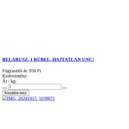
BELARUSZ, 1 RÚBEL, HAJTATLAN UNC!
Fogyasztói ár:
950 Ft
Kedvezmény:
Ár / kg: