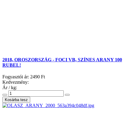
2018, OROSZORSZÁG - FOCI VB, SZÍNES ARANY 100
RUBEL!
Fogyasztói ár:
2490 Ft
Kedvezmény:
Ár / kg: