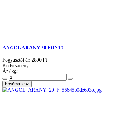
ANGOL ARANY 20 FONT!
Fogyasztói ár:
2890 Ft
Kedvezmény:
Ár / kg: