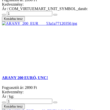
Kedvezmény:
Ár / COM_VIRTUEMART_UNIT_SYMBOL_darab:
ARANY 200 EURÓ, UNC!
Fogyasztói ár:
2890 Ft
Kedvezmény:
Ár / kg: