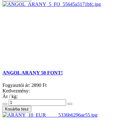
ANGOL ARANY 50 FONT!
Fogyasztói ár:
2890 Ft
Kedvezmény:
Ár / kg: