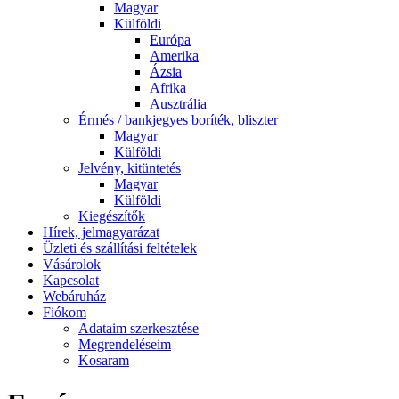
Magyar
Külföldi
Európa
Amerika
Ázsia
Afrika
Ausztrália
Érmés / bankjegyes boríték, bliszter
Magyar
Külföldi
Jelvény, kitüntetés
Magyar
Külföldi
Kiegészítők
Hírek, jelmagyarázat
Üzleti és szállítási feltételek
Vásárolok
Kapcsolat
Webáruház
Fiókom
Adataim szerkesztése
Megrendeléseim
Kosaram