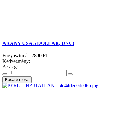
ARANY USA 5 DOLLÁR, UNC!
Fogyasztói ár:
2890 Ft
Kedvezmény:
Ár / kg: