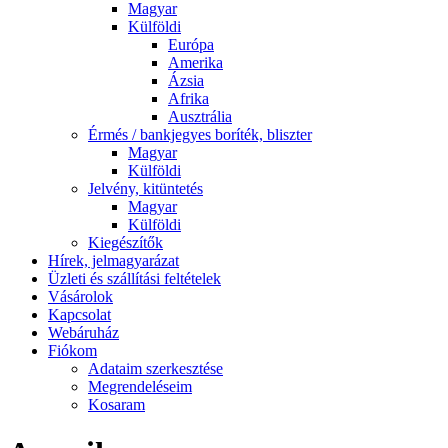
Magyar
Külföldi
Európa
Amerika
Ázsia
Afrika
Ausztrália
Érmés / bankjegyes boríték, bliszter
Magyar
Külföldi
Jelvény, kitüntetés
Magyar
Külföldi
Kiegészítők
Hírek, jelmagyarázat
Üzleti és szállítási feltételek
Vásárolok
Kapcsolat
Webáruház
Fiókom
Adataim szerkesztése
Megrendeléseim
Kosaram