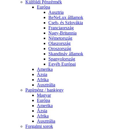
Külföldi Pénzérmék
Európa
Ausztria
BeNeLux álllamok
Cseh- és Szlovákia
Franciaország
Nagy-Britannia
Németország
Olaszország
Oroszország
Skandináv államok
Spanyolország
Egyéb Európai
Amerika
Ázsia
Afrika
Ausztrália
Papírpénz / bankjegy
Magyar
Európa
Amerika
Ázsia
Afrika
Ausztrália
Forgalmi sorok