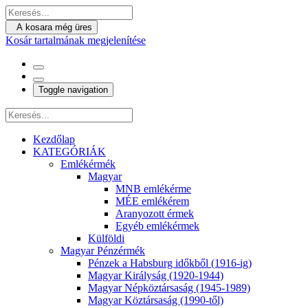
A kosara még üres
Kosár tartalmának megjelenítése
Toggle navigation
Kezdőlap
KATEGÓRIÁK
Emlékérmék
Magyar
MNB emlékérme
MÉE emlékérem
Aranyozott érmek
Egyéb emlékérmek
Külföldi
Magyar Pénzérmék
Pénzek a Habsburg időkből (1916-ig)
Magyar Királyság (1920-1944)
Magyar Népköztársaság (1945-1989)
Magyar Köztársaság (1990-től)