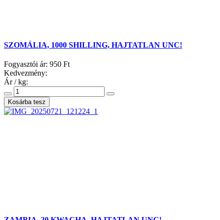
SZOMÁLIA, 1000 SHILLING, HAJTATLAN UNC!
Fogyasztói ár:
950 Ft
Kedvezmény:
Ár / kg:
ZAMBIA, 20 KWACHA, HAJTATLAN UNC!