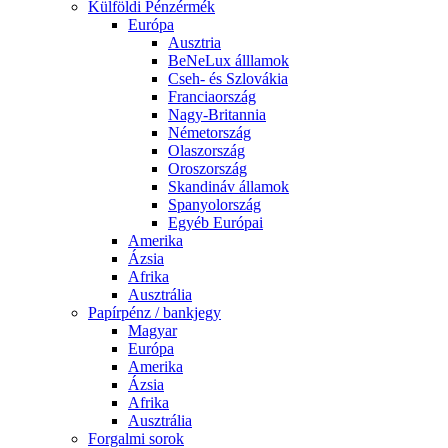
Külföldi Pénzérmék
Európa
Ausztria
BeNeLux álllamok
Cseh- és Szlovákia
Franciaország
Nagy-Britannia
Németország
Olaszország
Oroszország
Skandináv államok
Spanyolország
Egyéb Európai
Amerika
Ázsia
Afrika
Ausztrália
Papírpénz / bankjegy
Magyar
Európa
Amerika
Ázsia
Afrika
Ausztrália
Forgalmi sorok