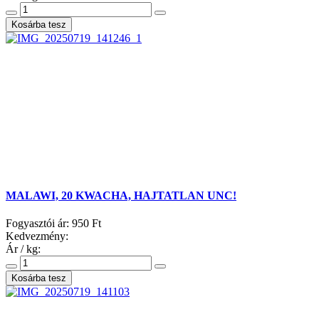
MALAWI, 20 KWACHA, HAJTATLAN UNC!
Fogyasztói ár:
950 Ft
Kedvezmény:
Ár / kg: