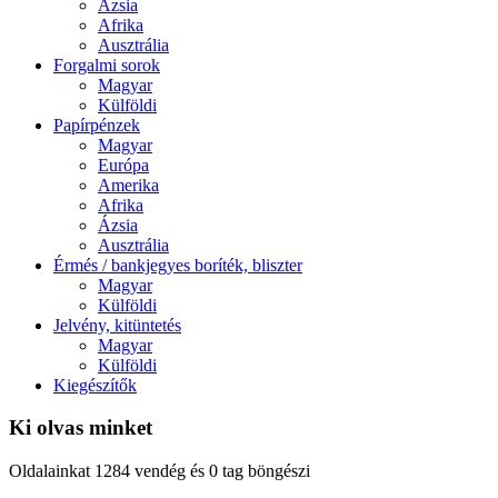
Ázsia
Afrika
Ausztrália
Forgalmi sorok
Magyar
Külföldi
Papírpénzek
Magyar
Európa
Amerika
Afrika
Ázsia
Ausztrália
Érmés / bankjegyes boríték, bliszter
Magyar
Külföldi
Jelvény, kitüntetés
Magyar
Külföldi
Kiegészítők
Ki olvas minket
Oldalainkat 1284 vendég és 0 tag böngészi