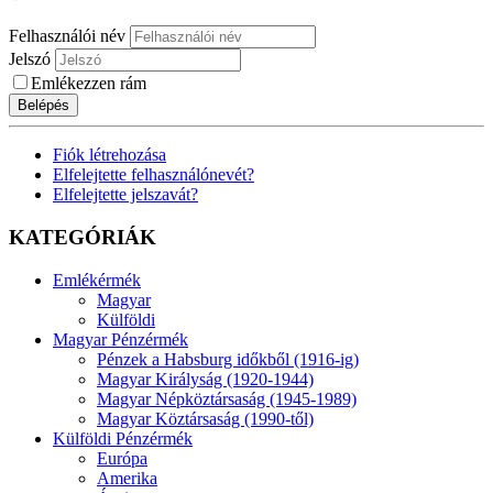
Felhasználói név
Jelszó
Emlékezzen rám
Belépés
Fiók létrehozása
Elfelejtette felhasználónevét?
Elfelejtette jelszavát?
KATEGÓRIÁK
Emlékérmék
Magyar
Külföldi
Magyar Pénzérmék
Pénzek a Habsburg időkből (1916-ig)
Magyar Királyság (1920-1944)
Magyar Népköztársaság (1945-1989)
Magyar Köztársaság (1990-től)
Külföldi Pénzérmék
Európa
Amerika