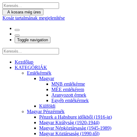
A kosara még üres
Kosár tartalmának megjelenítése
Toggle navigation
Kezdőlap
KATEGÓRIÁK
Emlékérmék
Magyar
MNB emlékérme
MÉE emlékérem
Aranyozott érmek
Egyéb emlékérmek
Külföldi
Magyar Pénzérmék
Pénzek a Habsburg időkből (1916-ig)
Magyar Királyság (1920-1944)
Magyar Népköztársaság (1945-1989)
Magyar Köztársaság (1990-től)