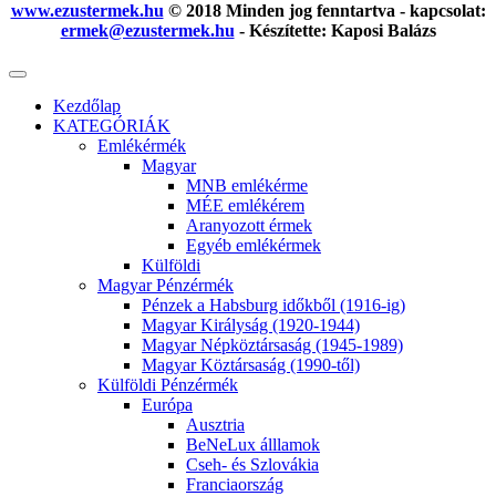
www.ezustermek.hu
© 2018 Minden jog fenntartva - kapcsolat:
ermek@ezustermek.hu
- Készítette: Kaposi Balázs
Kezdőlap
KATEGÓRIÁK
Emlékérmék
Magyar
MNB emlékérme
MÉE emlékérem
Aranyozott érmek
Egyéb emlékérmek
Külföldi
Magyar Pénzérmék
Pénzek a Habsburg időkből (1916-ig)
Magyar Királyság (1920-1944)
Magyar Népköztársaság (1945-1989)
Magyar Köztársaság (1990-től)
Külföldi Pénzérmék
Európa
Ausztria
BeNeLux álllamok
Cseh- és Szlovákia
Franciaország