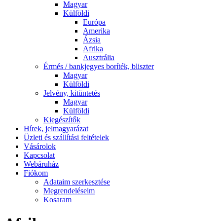
Magyar
Külföldi
Európa
Amerika
Ázsia
Afrika
Ausztrália
Érmés / bankjegyes boríték, bliszter
Magyar
Külföldi
Jelvény, kitüntetés
Magyar
Külföldi
Kiegészítők
Hírek, jelmagyarázat
Üzleti és szállítási feltételek
Vásárolok
Kapcsolat
Webáruház
Fiókom
Adataim szerkesztése
Megrendeléseim
Kosaram