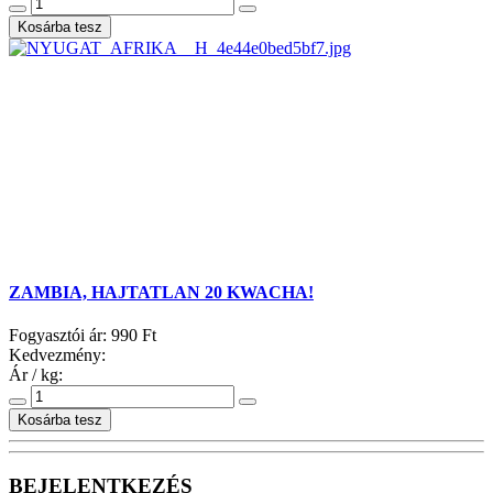
ZAMBIA, HAJTATLAN 20 KWACHA!
Fogyasztói ár:
990 Ft
Kedvezmény:
Ár / kg:
BEJELENTKEZÉS