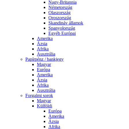
Nagy-Britannia
Németország
Olaszország
Oroszország
Skandináv államok
Spanyolország
Egyéb Európai
Amerika
Ázsia
Afrika
Ausztrália
Papírpénz / bankjegy
Magyar
Európa
Amerika
Ázsia
Afrika
Ausztrália
Forgalmi sorok
Magyar
Külföldi
Európa
Amerika
Ázsia
Afrika