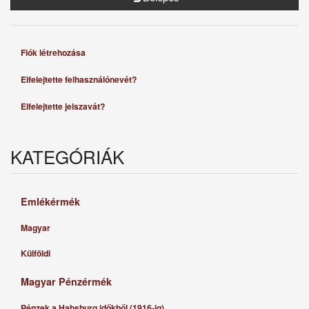
Fiók létrehozása
Elfelejtette felhasználónevét?
Elfelejtette jelszavát?
KATEGÓRIÁK
Emlékérmék
Magyar
Külföldi
Magyar Pénzérmék
Pénzek a Habsburg időkből (1916-ig)