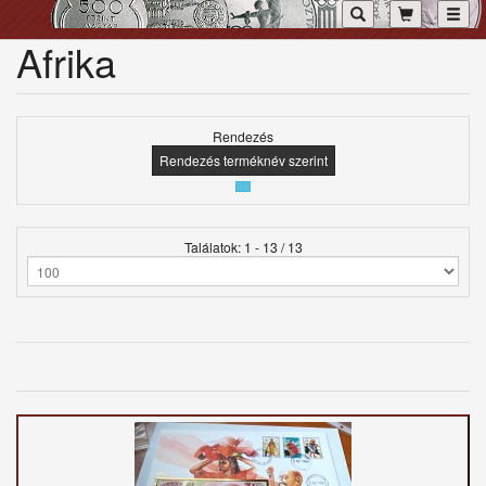
Toggl
Afrika
Rendezés
Rendezés terméknév szerint
Találatok: 1 - 13 / 13