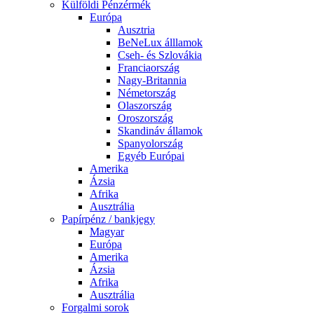
Külföldi Pénzérmék
Európa
Ausztria
BeNeLux álllamok
Cseh- és Szlovákia
Franciaország
Nagy-Britannia
Németország
Olaszország
Oroszország
Skandináv államok
Spanyolország
Egyéb Európai
Amerika
Ázsia
Afrika
Ausztrália
Papírpénz / bankjegy
Magyar
Európa
Amerika
Ázsia
Afrika
Ausztrália
Forgalmi sorok