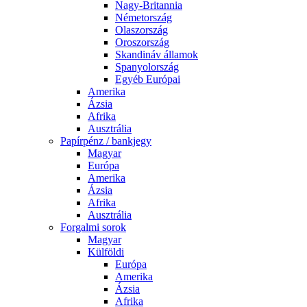
Nagy-Britannia
Németország
Olaszország
Oroszország
Skandináv államok
Spanyolország
Egyéb Európai
Amerika
Ázsia
Afrika
Ausztrália
Papírpénz / bankjegy
Magyar
Európa
Amerika
Ázsia
Afrika
Ausztrália
Forgalmi sorok
Magyar
Külföldi
Európa
Amerika
Ázsia
Afrika