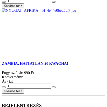
ZAMBIA, HAJTATLAN 20 KWACHA!
Fogyasztói ár:
990 Ft
Kedvezmény:
Ár / kg:
BEJELENTKEZÉS