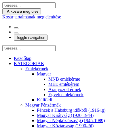
A kosara még üres
Kosár tartalmának megjelenítése
Toggle navigation
Kezdőlap
KATEGÓRIÁK
Emlékérmék
Magyar
MNB emlékérme
MÉE emlékérem
Aranyozott érmek
Egyéb emlékérmek
Külföldi
Magyar Pénzérmék
Pénzek a Habsburg időkből (1916-ig)
Magyar Királyság (1920-1944)
Magyar Népköztársaság (1945-1989)
Magyar Köztársaság (1990-től)