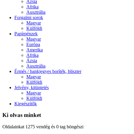
Ázsia
Afrika
Ausztrália
Forgalmi sorok
Magyar
Külföldi
Papírpénzek
Magyar
Európa
Amerika
Afrika
Ázsia
Ausztrália
Érmés / bankjegyes boríték, bliszter
Magyar
Külföldi
Jelvény, kitüntetés
Magyar
Külföldi
Kiegészítők
Ki olvas minket
Oldalainkat 1275 vendég és 0 tag böngészi