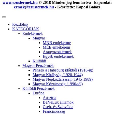
www.ezustermek.hu
© 2018 Minden jog fenntartva - kapcsolat:
ermek@ezustermek.hu
- Készítette: Kaposi Balázs
Kezdőlap
KATEGÓRIÁK
Emlékérmék
Magyar
MNB emlékérme
MÉE emlékérem
Aranyozott érmek
Egyéb emlékérmek
Külföldi
Magyar Pénzérmék
Pénzek a Habsburg időkből (1916-ig)
Magyar Királyság (1920-1944)
Magyar Népköztársaság (1945-1989)
Magyar Köztársaság (1990-től)
Külföldi Pénzérmék
Európa
Ausztria
BeNeLux álllamok
Cseh- és Szlovákia
Franciaország