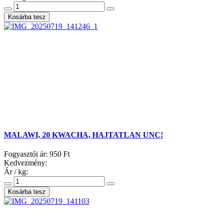
MALAWI, 20 KWACHA, HAJTATLAN UNC!
Fogyasztói ár:
950 Ft
Kedvezmény:
Ár / kg: