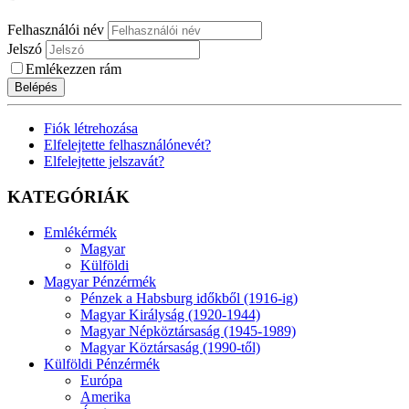
Felhasználói név
Jelszó
Emlékezzen rám
Belépés
Fiók létrehozása
Elfelejtette felhasználónevét?
Elfelejtette jelszavát?
KATEGÓRIÁK
Emlékérmék
Magyar
Külföldi
Magyar Pénzérmék
Pénzek a Habsburg időkből (1916-ig)
Magyar Királyság (1920-1944)
Magyar Népköztársaság (1945-1989)
Magyar Köztársaság (1990-től)
Külföldi Pénzérmék
Európa
Amerika