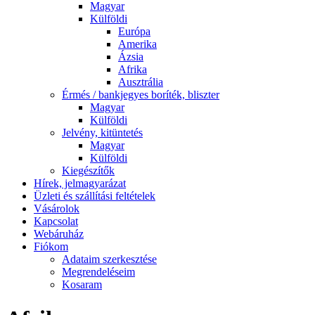
Magyar
Külföldi
Európa
Amerika
Ázsia
Afrika
Ausztrália
Érmés / bankjegyes boríték, bliszter
Magyar
Külföldi
Jelvény, kitüntetés
Magyar
Külföldi
Kiegészítők
Hírek, jelmagyarázat
Üzleti és szállítási feltételek
Vásárolok
Kapcsolat
Webáruház
Fiókom
Adataim szerkesztése
Megrendeléseim
Kosaram