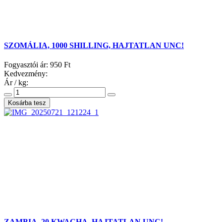
SZOMÁLIA, 1000 SHILLING, HAJTATLAN UNC!
Fogyasztói ár:
950 Ft
Kedvezmény:
Ár / kg:
ZAMBIA, 20 KWACHA, HAJTATLAN UNC!