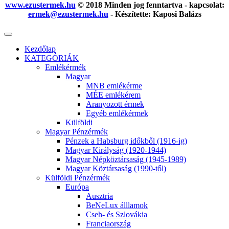
www.ezustermek.hu
© 2018 Minden jog fenntartva - kapcsolat:
ermek@ezustermek.hu
- Készítette: Kaposi Balázs
Kezdőlap
KATEGÓRIÁK
Emlékérmék
Magyar
MNB emlékérme
MÉE emlékérem
Aranyozott érmek
Egyéb emlékérmek
Külföldi
Magyar Pénzérmék
Pénzek a Habsburg időkből (1916-ig)
Magyar Királyság (1920-1944)
Magyar Népköztársaság (1945-1989)
Magyar Köztársaság (1990-től)
Külföldi Pénzérmék
Európa
Ausztria
BeNeLux álllamok
Cseh- és Szlovákia
Franciaország