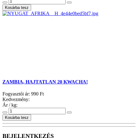
ZAMBIA, HAJTATLAN 20 KWACHA!
Fogyasztói ár:
990 Ft
Kedvezmény:
Ár / kg:
BEJELENTKEZÉS