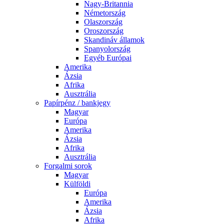
Nagy-Britannia
Németország
Olaszország
Oroszország
Skandináv államok
Spanyolország
Egyéb Európai
Amerika
Ázsia
Afrika
Ausztrália
Papírpénz / bankjegy
Magyar
Európa
Amerika
Ázsia
Afrika
Ausztrália
Forgalmi sorok
Magyar
Külföldi
Európa
Amerika
Ázsia
Afrika