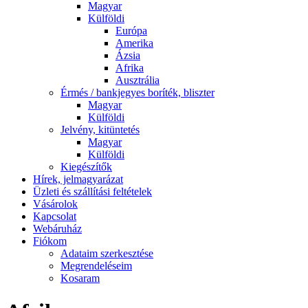
Magyar
Külföldi
Európa
Amerika
Ázsia
Afrika
Ausztrália
Érmés / bankjegyes boríték, bliszter
Magyar
Külföldi
Jelvény, kitüntetés
Magyar
Külföldi
Kiegészítők
Hírek, jelmagyarázat
Üzleti és szállítási feltételek
Vásárolok
Kapcsolat
Webáruház
Fiókom
Adataim szerkesztése
Megrendeléseim
Kosaram