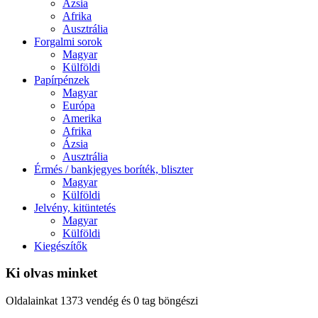
Ázsia
Afrika
Ausztrália
Forgalmi sorok
Magyar
Külföldi
Papírpénzek
Magyar
Európa
Amerika
Afrika
Ázsia
Ausztrália
Érmés / bankjegyes boríték, bliszter
Magyar
Külföldi
Jelvény, kitüntetés
Magyar
Külföldi
Kiegészítők
Ki olvas minket
Oldalainkat 1373 vendég és 0 tag böngészi