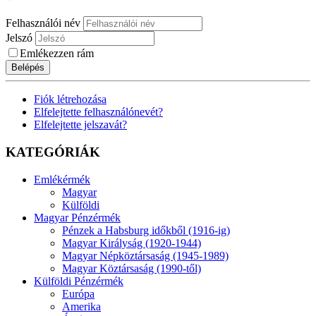
Felhasználói név
Jelszó
Emlékezzen rám
Belépés
Fiók létrehozása
Elfelejtette felhasználónevét?
Elfelejtette jelszavát?
KATEGÓRIÁK
Emlékérmék
Magyar
Külföldi
Magyar Pénzérmék
Pénzek a Habsburg időkből (1916-ig)
Magyar Királyság (1920-1944)
Magyar Népköztársaság (1945-1989)
Magyar Köztársaság (1990-től)
Külföldi Pénzérmék
Európa
Amerika