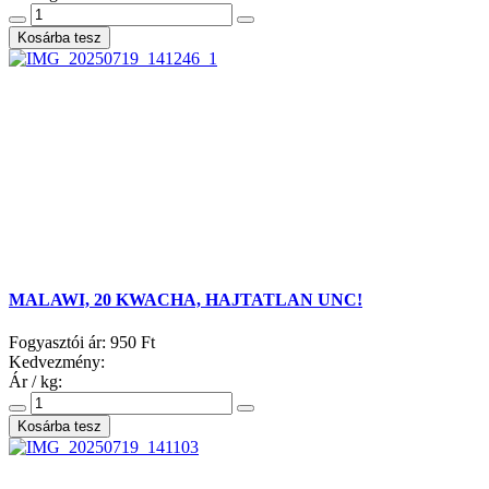
MALAWI, 20 KWACHA, HAJTATLAN UNC!
Fogyasztói ár:
950 Ft
Kedvezmény:
Ár / kg: