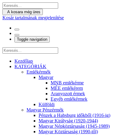
A kosara még üres
Kosár tartalmának megjelenítése
Toggle navigation
Kezdőlap
KATEGÓRIÁK
Emlékérmék
Magyar
MNB emlékérme
MÉE emlékérem
Aranyozott érmek
Egyéb emlékérmek
Külföldi
Magyar Pénzérmék
Pénzek a Habsburg időkből (1916-ig)
Magyar Királyság (1920-1944)
Magyar Népköztársaság (1945-1989)
Magyar Köztársaság (1990-től)