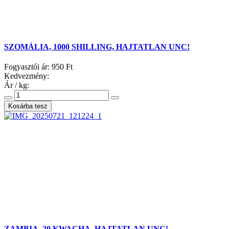
SZOMÁLIA, 1000 SHILLING, HAJTATLAN UNC!
Fogyasztói ár:
950 Ft
Kedvezmény:
Ár / kg:
ZAMBIA, 20 KWACHA, HAJTATLAN UNC!