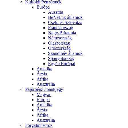
Külföldi Pénzérmék
Európa
Ausztria
BeNeLux álllamok
Cseh- és Szlovákia
Franciaország
Nagy-Britannia
Németország
Olaszország
Oroszország
Skandináv államok
Spanyolország
Egyéb Európai
Amerika
Ázsia
Afrika
Ausztrália
Papírpénz / bankjegy
Magyar
Európa
Amerika
Ázsia
Afrika
Ausztrália
Forgalmi sorok