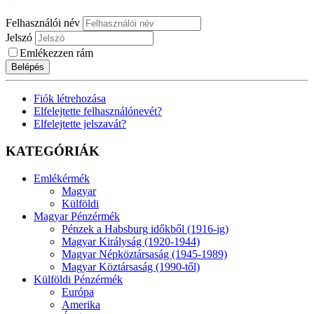
Felhasználói név
Jelszó
Emlékezzen rám
Belépés
Fiók létrehozása
Elfelejtette felhasználónevét?
Elfelejtette jelszavát?
KATEGÓRIÁK
Emlékérmék
Magyar
Külföldi
Magyar Pénzérmék
Pénzek a Habsburg időkből (1916-ig)
Magyar Királyság (1920-1944)
Magyar Népköztársaság (1945-1989)
Magyar Köztársaság (1990-től)
Külföldi Pénzérmék
Európa
Amerika