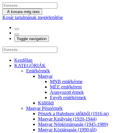
A kosara még üres
Kosár tartalmának megjelenítése
Toggle navigation
Kezdőlap
KATEGÓRIÁK
Emlékérmék
Magyar
MNB emlékérme
MÉE emlékérem
Aranyozott érmek
Egyéb emlékérmek
Külföldi
Magyar Pénzérmék
Pénzek a Habsburg időkből (1916-ig)
Magyar Királyság (1920-1944)
Magyar Népköztársaság (1945-1989)
Magyar Köztársaság (1990-től)