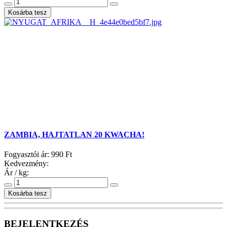
ZAMBIA, HAJTATLAN 20 KWACHA!
Fogyasztói ár:
990 Ft
Kedvezmény:
Ár / kg:
BEJELENTKEZÉS