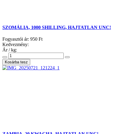
SZOMÁLIA, 1000 SHILLING, HAJTATLAN UNC!
Fogyasztói ár:
950 Ft
Kedvezmény:
Ár / kg:
ZAMBIA, 20 KWACHA, HAJTATLAN UNC!