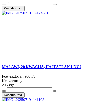
MALAWI, 20 KWACHA, HAJTATLAN UNC!
Fogyasztói ár:
950 Ft
Kedvezmény:
Ár / kg: