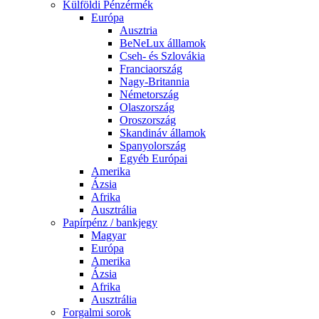
Külföldi Pénzérmék
Európa
Ausztria
BeNeLux álllamok
Cseh- és Szlovákia
Franciaország
Nagy-Britannia
Németország
Olaszország
Oroszország
Skandináv államok
Spanyolország
Egyéb Európai
Amerika
Ázsia
Afrika
Ausztrália
Papírpénz / bankjegy
Magyar
Európa
Amerika
Ázsia
Afrika
Ausztrália
Forgalmi sorok