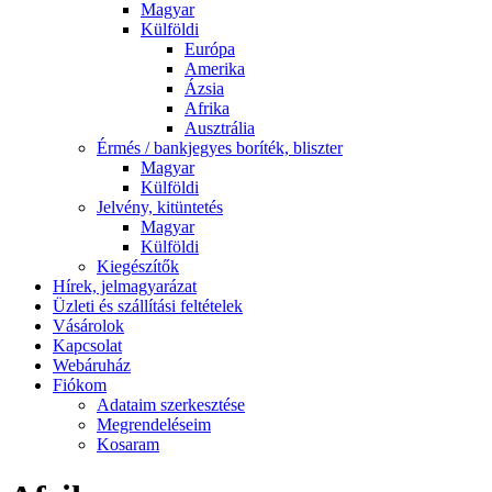
Magyar
Külföldi
Európa
Amerika
Ázsia
Afrika
Ausztrália
Érmés / bankjegyes boríték, bliszter
Magyar
Külföldi
Jelvény, kitüntetés
Magyar
Külföldi
Kiegészítők
Hírek, jelmagyarázat
Üzleti és szállítási feltételek
Vásárolok
Kapcsolat
Webáruház
Fiókom
Adataim szerkesztése
Megrendeléseim
Kosaram