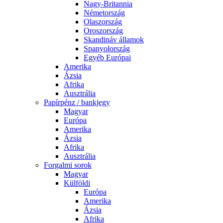
Nagy-Britannia
Németország
Olaszország
Oroszország
Skandináv államok
Spanyolország
Egyéb Európai
Amerika
Ázsia
Afrika
Ausztrália
Papírpénz / bankjegy
Magyar
Európa
Amerika
Ázsia
Afrika
Ausztrália
Forgalmi sorok
Magyar
Külföldi
Európa
Amerika
Ázsia
Afrika