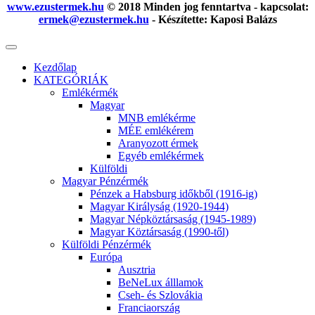
www.ezustermek.hu
© 2018 Minden jog fenntartva - kapcsolat:
ermek@ezustermek.hu
- Készítette: Kaposi Balázs
Kezdőlap
KATEGÓRIÁK
Emlékérmék
Magyar
MNB emlékérme
MÉE emlékérem
Aranyozott érmek
Egyéb emlékérmek
Külföldi
Magyar Pénzérmék
Pénzek a Habsburg időkből (1916-ig)
Magyar Királyság (1920-1944)
Magyar Népköztársaság (1945-1989)
Magyar Köztársaság (1990-től)
Külföldi Pénzérmék
Európa
Ausztria
BeNeLux álllamok
Cseh- és Szlovákia
Franciaország