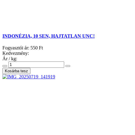
INDONÉZIA, 10 SEN, HAJTATLAN UNC!
Fogyasztói ár:
550 Ft
Kedvezmény:
Ár / kg: