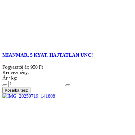
MIANMAR, 5 KYAT, HAJTATLAN UNC!
Fogyasztói ár:
950 Ft
Kedvezmény:
Ár / kg: