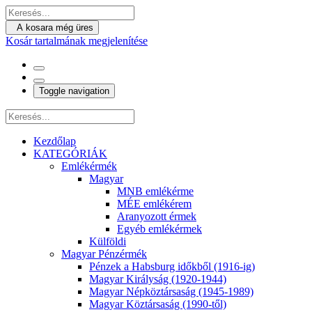
A kosara még üres
Kosár tartalmának megjelenítése
Toggle navigation
Kezdőlap
KATEGÓRIÁK
Emlékérmék
Magyar
MNB emlékérme
MÉE emlékérem
Aranyozott érmek
Egyéb emlékérmek
Külföldi
Magyar Pénzérmék
Pénzek a Habsburg időkből (1916-ig)
Magyar Királyság (1920-1944)
Magyar Népköztársaság (1945-1989)
Magyar Köztársaság (1990-től)