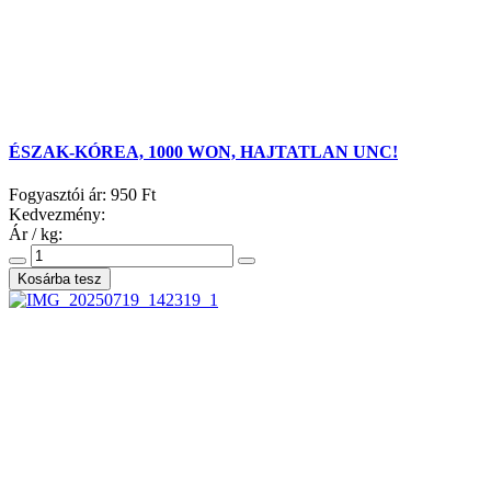
ÉSZAK-KÓREA, 1000 WON, HAJTATLAN UNC!
Fogyasztói ár:
950 Ft
Kedvezmény:
Ár / kg: