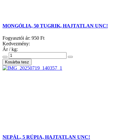
MONGÓLIA, 50 TUGRIK, HAJTATLAN UNC!
Fogyasztói ár:
950 Ft
Kedvezmény:
Ár / kg:
NEPÁL, 5 RÚPIA, HAJTATLAN UNC!