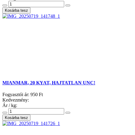
MIANMAR, 20 KYAT, HAJTATLAN UNC!
Fogyasztói ár:
950 Ft
Kedvezmény:
Ár / kg: