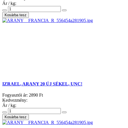
Ár / kg:
IZRAEL, ARANY 20 ÚJ SÉKEL, UNC!
Fogyasztói ár:
2890 Ft
Kedvezmény:
Ár / kg: