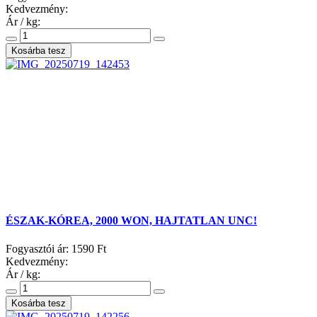
Kedvezmény:
Ár / kg:
ÉSZAK-KÓREA, 2000 WON, HAJTATLAN UNC!
Fogyasztói ár:
1590 Ft
Kedvezmény:
Ár / kg: