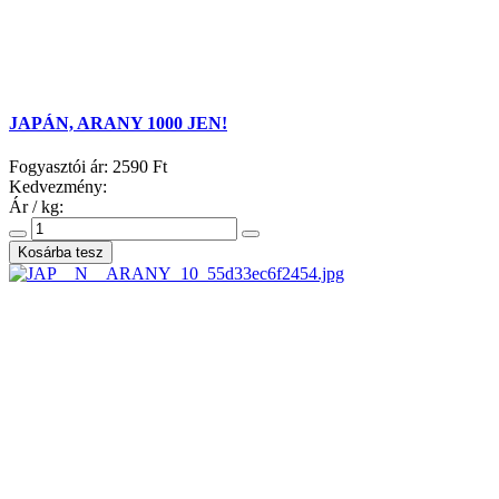
JAPÁN, ARANY 1000 JEN!
Fogyasztói ár:
2590 Ft
Kedvezmény:
Ár / kg: