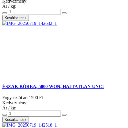
Kedvezmény:
Ár / kg:
ÉSZAK-KÓREA, 5000 WON, HAJTATLAN UNC!
Fogyasztói ár:
1590 Ft
Kedvezmény:
Ár / kg: