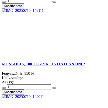
MONGÓLIA, 100 TUGRIK, HAJTATLAN UNC!
Fogyasztói ár:
950 Ft
Kedvezmény:
Ár / kg: