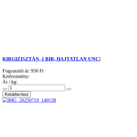
KIRGIZISZTÁN, 1 BIR, HAJTATLAN UNC!
Fogyasztói ár:
950 Ft
Kedvezmény:
Ár / kg: