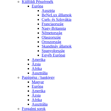
Külföldi Pénzérmék
Európa
Ausztria
BeNeLux álllamok
Cseh- és Szlovákia
Franciaország
Nagy-Britannia
Németország
Olaszország
Oroszország
Skandináv államok
Spanyolország
Egyéb Európai
Amerika
Ázsia
Afrika
Ausztrália
Papírpénz / bankjegy
Magyar
Európa
Amerika
Ázsia
Afrika
Ausztrália
Forgalmi sorok