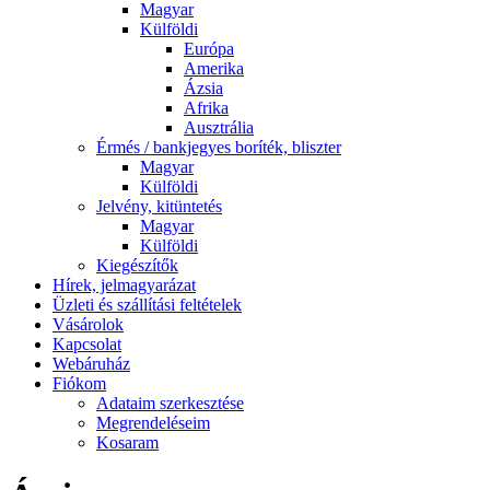
Magyar
Külföldi
Európa
Amerika
Ázsia
Afrika
Ausztrália
Érmés / bankjegyes boríték, bliszter
Magyar
Külföldi
Jelvény, kitüntetés
Magyar
Külföldi
Kiegészítők
Hírek, jelmagyarázat
Üzleti és szállítási feltételek
Vásárolok
Kapcsolat
Webáruház
Fiókom
Adataim szerkesztése
Megrendeléseim
Kosaram