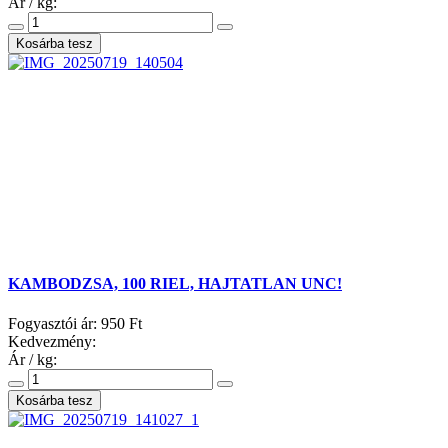
Ár / kg:
KAMBODZSA, 100 RIEL, HAJTATLAN UNC!
Fogyasztói ár:
950 Ft
Kedvezmény:
Ár / kg: