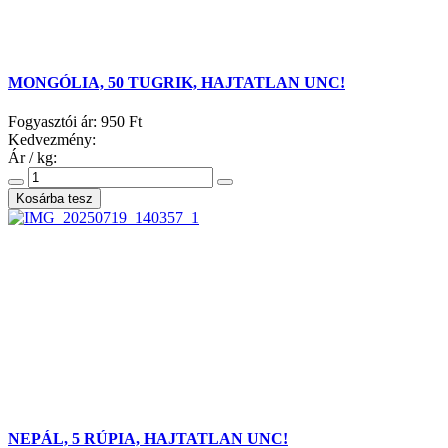
MONGÓLIA, 50 TUGRIK, HAJTATLAN UNC!
Fogyasztói ár:
950 Ft
Kedvezmény:
Ár / kg:
NEPÁL, 5 RÚPIA, HAJTATLAN UNC!