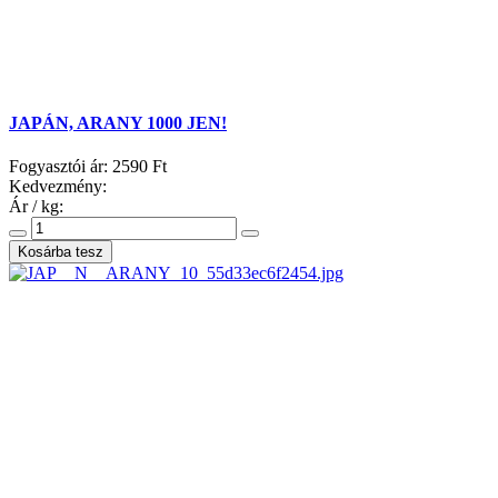
JAPÁN, ARANY 1000 JEN!
Fogyasztói ár:
2590 Ft
Kedvezmény:
Ár / kg: