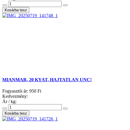
MIANMAR, 20 KYAT, HAJTATLAN UNC!
Fogyasztói ár:
950 Ft
Kedvezmény:
Ár / kg: