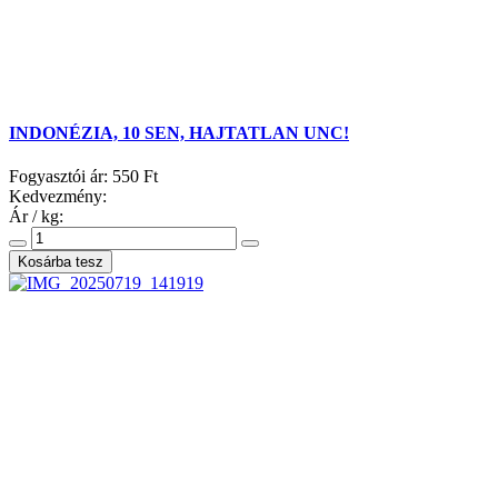
INDONÉZIA, 10 SEN, HAJTATLAN UNC!
Fogyasztói ár:
550 Ft
Kedvezmény:
Ár / kg: