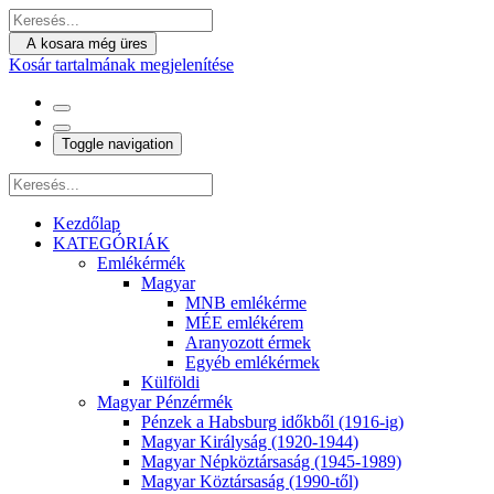
A kosara még üres
Kosár tartalmának megjelenítése
Toggle navigation
Kezdőlap
KATEGÓRIÁK
Emlékérmék
Magyar
MNB emlékérme
MÉE emlékérem
Aranyozott érmek
Egyéb emlékérmek
Külföldi
Magyar Pénzérmék
Pénzek a Habsburg időkből (1916-ig)
Magyar Királyság (1920-1944)
Magyar Népköztársaság (1945-1989)
Magyar Köztársaság (1990-től)