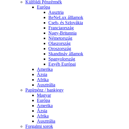
Külföldi Pénzérmék
Európa
Ausztria
BeNeLux álllamok
Cseh- és Szlovákia
Franciaország
Nagy-Britannia
Németország
Olaszország
Oroszország
Skandináv államok
Spanyolország
Egyéb Európai
Amerika
Ázsia
Afrika
Ausztrália
Papírpénz / bankjegy
Magyar
Európa
Amerika
Ázsia
Afrika
Ausztrália
Forgalmi sorok