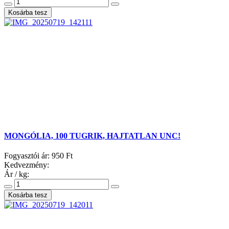
MONGÓLIA, 100 TUGRIK, HAJTATLAN UNC!
Fogyasztói ár:
950 Ft
Kedvezmény:
Ár / kg: