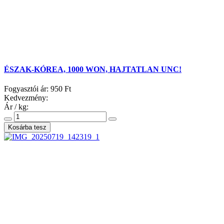
ÉSZAK-KÓREA, 1000 WON, HAJTATLAN UNC!
Fogyasztói ár:
950 Ft
Kedvezmény:
Ár / kg: