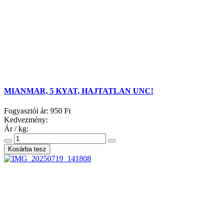
MIANMAR, 5 KYAT, HAJTATLAN UNC!
Fogyasztói ár:
950 Ft
Kedvezmény:
Ár / kg: