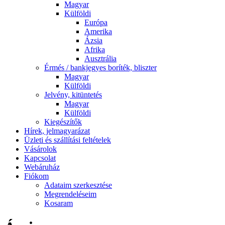
Magyar
Külföldi
Európa
Amerika
Ázsia
Afrika
Ausztrália
Érmés / bankjegyes boríték, bliszter
Magyar
Külföldi
Jelvény, kitüntetés
Magyar
Külföldi
Kiegészítők
Hírek, jelmagyarázat
Üzleti és szállítási feltételek
Vásárolok
Kapcsolat
Webáruház
Fiókom
Adataim szerkesztése
Megrendeléseim
Kosaram