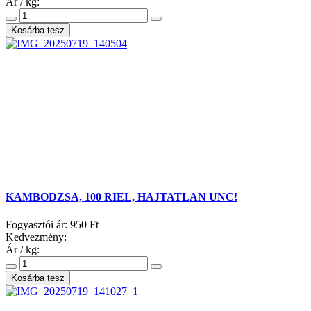
Ár / kg:
KAMBODZSA, 100 RIEL, HAJTATLAN UNC!
Fogyasztói ár:
950 Ft
Kedvezmény:
Ár / kg: