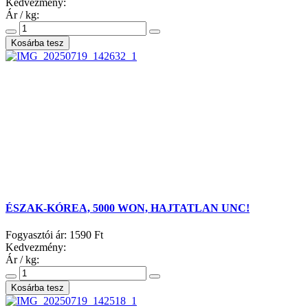
Kedvezmény:
Ár / kg:
ÉSZAK-KÓREA, 5000 WON, HAJTATLAN UNC!
Fogyasztói ár:
1590 Ft
Kedvezmény:
Ár / kg: