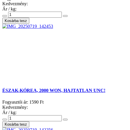
Kedvezmény:
Ár / kg:
ÉSZAK-KÓREA, 2000 WON, HAJTATLAN UNC!
Fogyasztói ár:
1590 Ft
Kedvezmény:
Ár / kg: