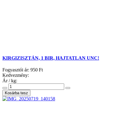
KIRGIZISZTÁN, 1 BIR, HAJTATLAN UNC!
Fogyasztói ár:
950 Ft
Kedvezmény:
Ár / kg: