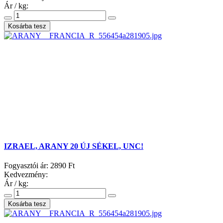
Ár / kg:
IZRAEL, ARANY 20 ÚJ SÉKEL, UNC!
Fogyasztói ár:
2890 Ft
Kedvezmény:
Ár / kg: