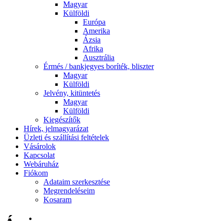
Magyar
Külföldi
Európa
Amerika
Ázsia
Afrika
Ausztrália
Érmés / bankjegyes boríték, bliszter
Magyar
Külföldi
Jelvény, kitüntetés
Magyar
Külföldi
Kiegészítők
Hírek, jelmagyarázat
Üzleti és szállítási feltételek
Vásárolok
Kapcsolat
Webáruház
Fiókom
Adataim szerkesztése
Megrendeléseim
Kosaram