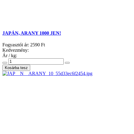
JAPÁN, ARANY 1000 JEN!
Fogyasztói ár:
2590 Ft
Kedvezmény:
Ár / kg: