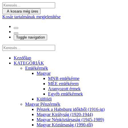
A kosara még üres
Kosár tartalmának megjelenítése
Toggle navigation
Kezdőlap
KATEGÓRIÁK
Emlékérmék
Magyar
MNB emlékérme
MÉE emlékérem
Aranyozott érmek
Egyéb emlékérmek
Külföldi
Magyar Pénzérmék
Pénzek a Habsburg időkből (1916-ig)
Magyar Királyság (1920-1944)
Magyar Népköztársaság (1945-1989)
Magyar Köztársaság (1990-től)