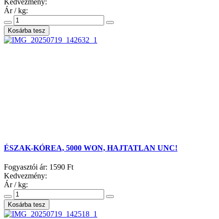
Kedvezmény:
Ár / kg:
ÉSZAK-KÓREA, 5000 WON, HAJTATLAN UNC!
Fogyasztói ár:
1590 Ft
Kedvezmény:
Ár / kg: