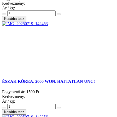
Kedvezmény:
Ár / kg:
ÉSZAK-KÓREA, 2000 WON, HAJTATLAN UNC!
Fogyasztói ár:
1590 Ft
Kedvezmény:
Ár / kg: