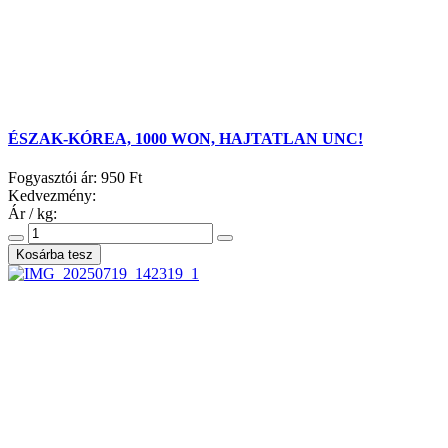
ÉSZAK-KÓREA, 1000 WON, HAJTATLAN UNC!
Fogyasztói ár:
950 Ft
Kedvezmény:
Ár / kg: