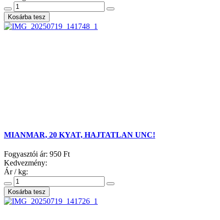
MIANMAR, 20 KYAT, HAJTATLAN UNC!
Fogyasztói ár:
950 Ft
Kedvezmény:
Ár / kg: