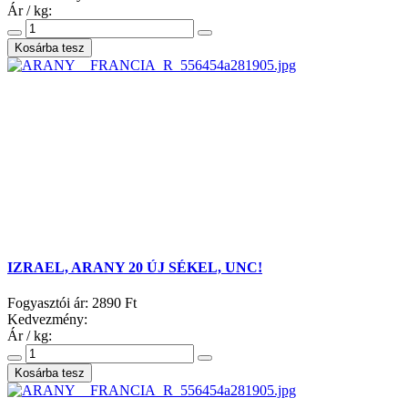
Ár / kg:
IZRAEL, ARANY 20 ÚJ SÉKEL, UNC!
Fogyasztói ár:
2890 Ft
Kedvezmény:
Ár / kg: