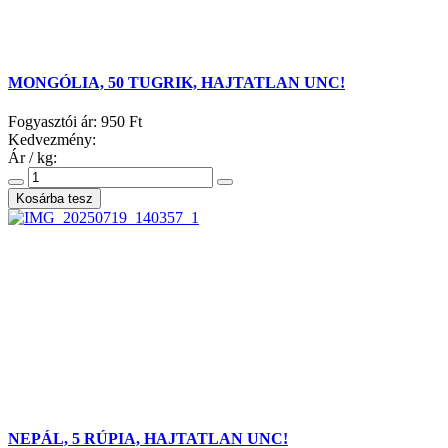
MONGÓLIA, 50 TUGRIK, HAJTATLAN UNC!
Fogyasztói ár:
950 Ft
Kedvezmény:
Ár / kg:
NEPÁL, 5 RÚPIA, HAJTATLAN UNC!