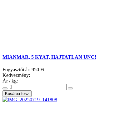
MIANMAR, 5 KYAT, HAJTATLAN UNC!
Fogyasztói ár:
950 Ft
Kedvezmény:
Ár / kg: