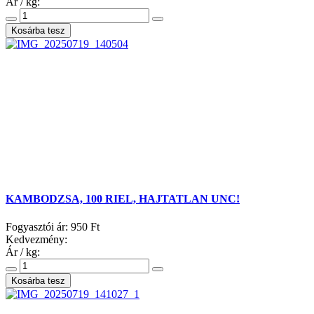
Ár / kg:
KAMBODZSA, 100 RIEL, HAJTATLAN UNC!
Fogyasztói ár:
950 Ft
Kedvezmény:
Ár / kg: