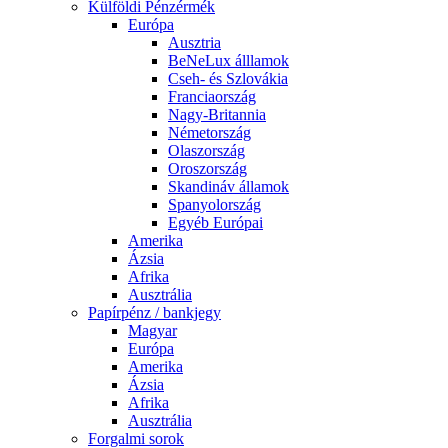
Külföldi Pénzérmék
Európa
Ausztria
BeNeLux álllamok
Cseh- és Szlovákia
Franciaország
Nagy-Britannia
Németország
Olaszország
Oroszország
Skandináv államok
Spanyolország
Egyéb Európai
Amerika
Ázsia
Afrika
Ausztrália
Papírpénz / bankjegy
Magyar
Európa
Amerika
Ázsia
Afrika
Ausztrália
Forgalmi sorok