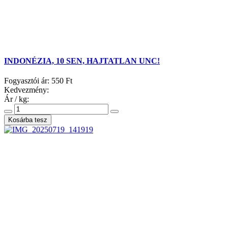
INDONÉZIA, 10 SEN, HAJTATLAN UNC!
Fogyasztói ár:
550 Ft
Kedvezmény:
Ár / kg: