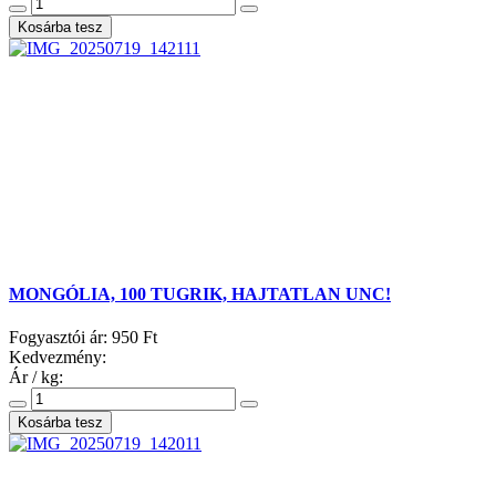
MONGÓLIA, 100 TUGRIK, HAJTATLAN UNC!
Fogyasztói ár:
950 Ft
Kedvezmény:
Ár / kg: