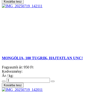
MONGÓLIA, 100 TUGRIK, HAJTATLAN UNC!
Fogyasztói ár:
950 Ft
Kedvezmény:
Ár / kg: