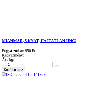
MIANMAR, 5 KYAT, HAJTATLAN UNC!
Fogyasztói ár:
950 Ft
Kedvezmény:
Ár / kg: