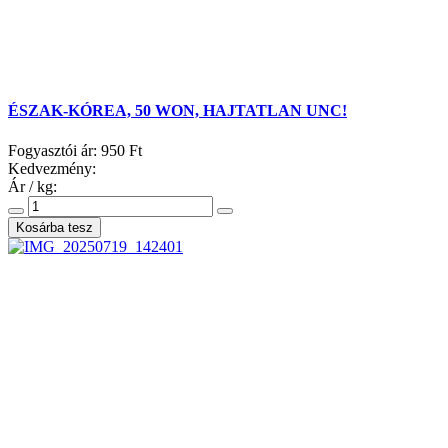
ÉSZAK-KÓREA, 50 WON, HAJTATLAN UNC!
Fogyasztói ár:
950 Ft
Kedvezmény:
Ár / kg: