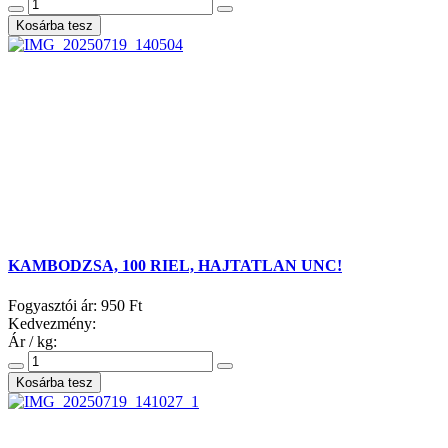
KAMBODZSA, 100 RIEL, HAJTATLAN UNC!
Fogyasztói ár:
950 Ft
Kedvezmény:
Ár / kg: