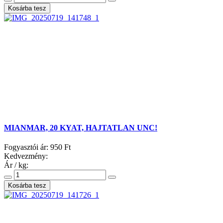
MIANMAR, 20 KYAT, HAJTATLAN UNC!
Fogyasztói ár:
950 Ft
Kedvezmény:
Ár / kg: