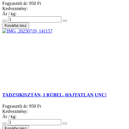
Fogyasztói ár:
950 Ft
Kedvezmény:
Ár / kg:
TADZSIKISZTÁN, 1 RÚBEL, HAJTATLAN UNC!
Fogyasztói ár:
950 Ft
Kedvezmény:
Ár / kg: