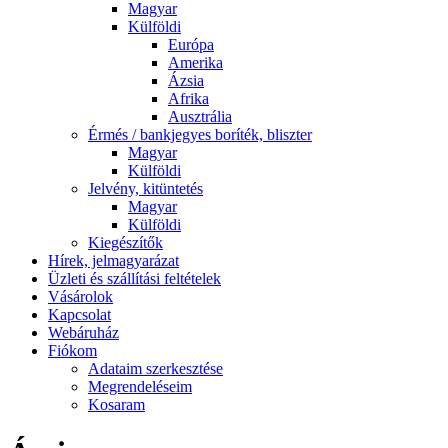
Magyar
Külföldi
Európa
Amerika
Ázsia
Afrika
Ausztrália
Érmés / bankjegyes boríték, bliszter
Magyar
Külföldi
Jelvény, kitüntetés
Magyar
Külföldi
Kiegészítők
Hírek, jelmagyarázat
Üzleti és szállítási feltételek
Vásárolok
Kapcsolat
Webáruház
Fiókom
Adataim szerkesztése
Megrendeléseim
Kosaram