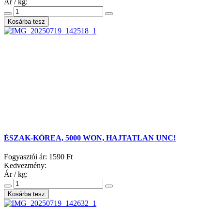
Ár / kg:
ÉSZAK-KÓREA, 5000 WON, HAJTATLAN UNC!
Fogyasztói ár:
1590 Ft
Kedvezmény:
Ár / kg: