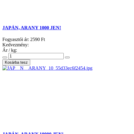
JAPÁN, ARANY 1000 JEN!
Fogyasztói ár:
2590 Ft
Kedvezmény:
Ár / kg: