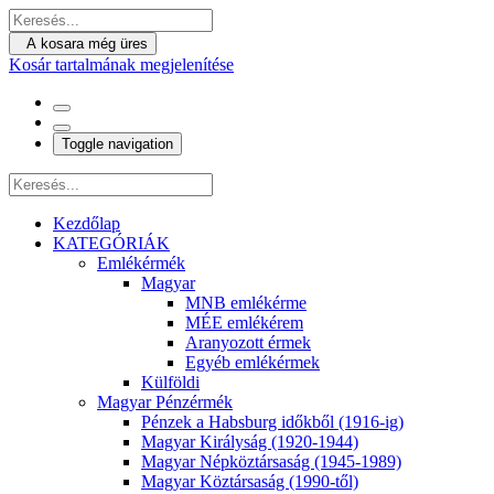
A kosara még üres
Kosár tartalmának megjelenítése
Toggle navigation
Kezdőlap
KATEGÓRIÁK
Emlékérmék
Magyar
MNB emlékérme
MÉE emlékérem
Aranyozott érmek
Egyéb emlékérmek
Külföldi
Magyar Pénzérmék
Pénzek a Habsburg időkből (1916-ig)
Magyar Királyság (1920-1944)
Magyar Népköztársaság (1945-1989)
Magyar Köztársaság (1990-től)