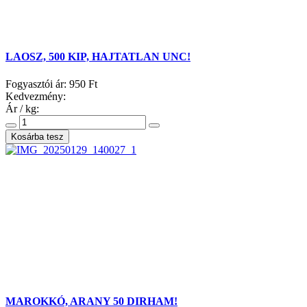
LAOSZ, 500 KIP, HAJTATLAN UNC!
Fogyasztói ár:
950 Ft
Kedvezmény:
Ár / kg:
MAROKKÓ, ARANY 50 DIRHAM!