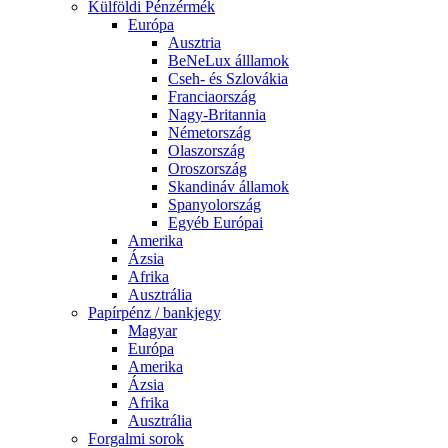
Külföldi Pénzérmék
Európa
Ausztria
BeNeLux álllamok
Cseh- és Szlovákia
Franciaország
Nagy-Britannia
Németország
Olaszország
Oroszország
Skandináv államok
Spanyolország
Egyéb Európai
Amerika
Ázsia
Afrika
Ausztrália
Papírpénz / bankjegy
Magyar
Európa
Amerika
Ázsia
Afrika
Ausztrália
Forgalmi sorok