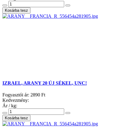
IZRAEL, ARANY 20 ÚJ SÉKEL, UNC!
Fogyasztói ár:
2890 Ft
Kedvezmény:
Ár / kg: