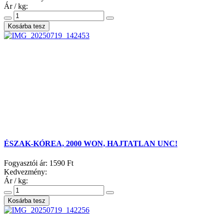
Ár / kg:
ÉSZAK-KÓREA, 2000 WON, HAJTATLAN UNC!
Fogyasztói ár:
1590 Ft
Kedvezmény:
Ár / kg: