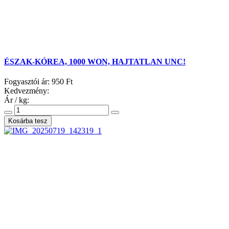
ÉSZAK-KÓREA, 1000 WON, HAJTATLAN UNC!
Fogyasztói ár:
950 Ft
Kedvezmény:
Ár / kg: