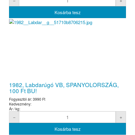
1982, Labdarúgó VB, SPANYOLORSZÁG,
100 Ft BU!
Fogyasztói ár:
3990 Ft
Kedvezmény:
Ár / kg: