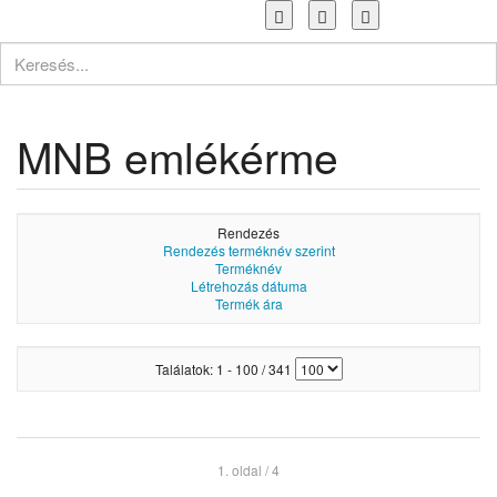
Toggle
navigation
MNB emlékérme
Rendezés
Rendezés terméknév szerint
Terméknév
Létrehozás dátuma
Termék ára
Találatok: 1 - 100 / 341
1. oldal / 4