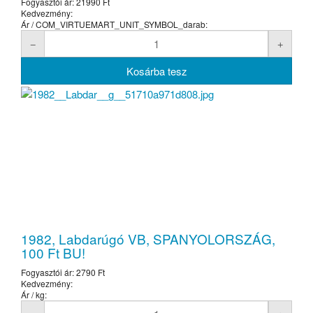
Fogyasztói ár:
21990 Ft
Kedvezmény:
Ár / COM_VIRTUEMART_UNIT_SYMBOL_darab:
1982, Labdarúgó VB, SPANYOLORSZÁG,
100 Ft BU!
Fogyasztói ár:
2790 Ft
Kedvezmény:
Ár / kg: